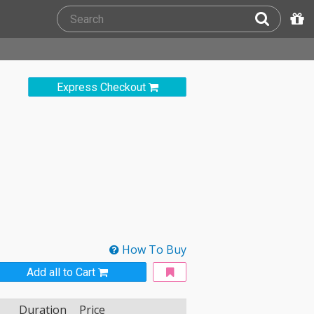
Express Checkout
How To Buy
Add all to Cart
Duration
Price