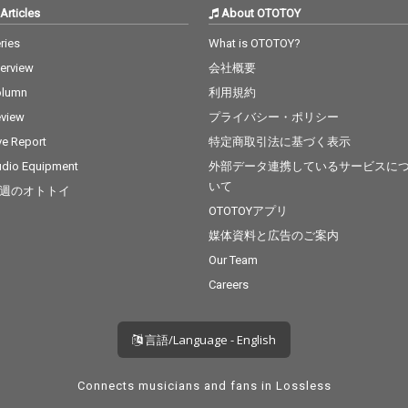
Articles
About OTOTOY
ries
What is OTOTOY?
terview
会社概要
olumn
利用規約
view
プライバシー・ポリシー
ve Report
特定商取引法に基づく表示
dio Equipment
外部データ連携しているサービスに
いて
週のオトトイ
OTOTOYアプリ
媒体資料と広告のご案内
Our Team
Careers
言語/Language - English
Connects musicians and fans in Lossless