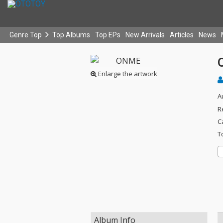
Genre Top
Top Albums
Top EPs
New Arrivals
Articles
News
Enlarge the artwork
A
R
C
T
Album Info