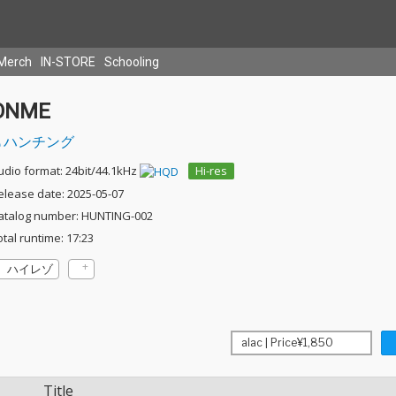
Merch
IN-STORE
Schooling
ONME
ハンチング
udio format: 24bit/44.1kHz
Hi-res
elease date: 2025-05-07
atalog number: HUNTING-002
otal runtime: 17:23
ハイレゾ
Title