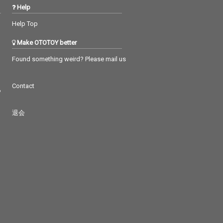
Help
Help Top
Make OTOTOY better
Found something weird? Please mail us
Contact
つ
退会