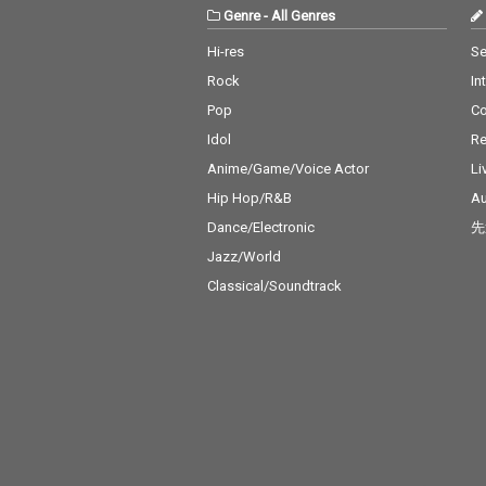
Genre
-
All Genres
Hi-res
Se
Rock
In
Pop
C
Idol
Re
Anime/Game/Voice Actor
Li
Hip Hop/R&B
Au
Dance/Electronic
先
Jazz/World
Classical/Soundtrack