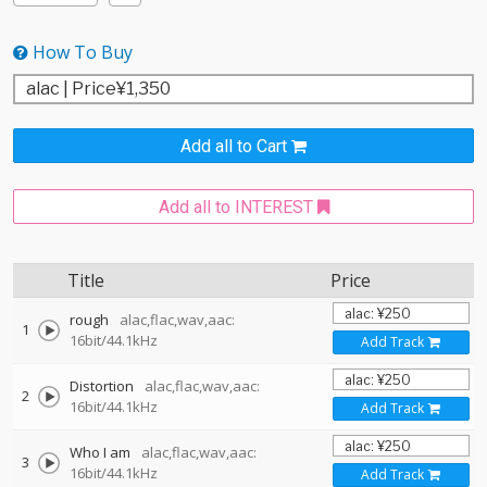
How To Buy
Add all to Cart
Add all to INTEREST
Title
Price
rough
alac,flac,wav,aac:
1
16bit/44.1kHz
Add Track
Distortion
alac,flac,wav,aac:
2
16bit/44.1kHz
Add Track
Who I am
alac,flac,wav,aac:
3
16bit/44.1kHz
Add Track