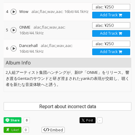
4
Wow
alac,flac,wav,aac: 16bit/44.1kHz
Add Track
ONME
alac,flac,wav,aac:
5
16bit/44.1kHz
Add Track
Dancehall
alac,flac,wav,aac:
6
16bit/44.1kHz
Add Track
Album Info
2人組アーティスト集団ハンチングが、新EP「ONME」をリリース。響
き渡るGentaのサウンドと研ぎ澄まされたyankの表現が交錯し、聴く
者を新たな音楽体験へと誘う。
Report about incorrect data
Post
-
Embed
Like!
0