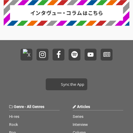
Sync the App
Genre
-
All Genres
Articles
Hi-res
Series
Rock
Interview
Pop
Column