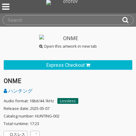
Open this artwork in new tab
Express Checkout
ONME
ハンチング
Audio format: 16bit/44.1kHz
Lossless
Release date: 2025-05-07
Catalog number: HUNTING-002
Total runtime: 17:23
ロスレス