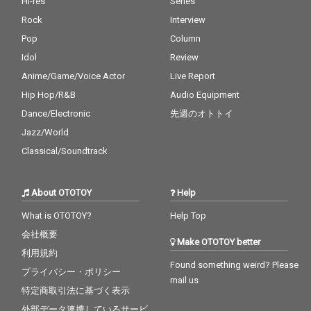
Hi-res
Series
Rock
Interview
Pop
Column
Idol
Review
Anime/Game/Voice Actor
Live Report
Hip Hop/R&B
Audio Equipment
Dance/Electronic
先週のオトトイ
Jazz/World
Classical/Soundtrack
About OTOTOY
Help
What is OTOTOY?
Help Top
会社概要
Make OTOTOY better
利用規約
Found something weird? Please
プライバシー・ポリシー
mail us
特定商取引法に基づく表示
外部データ連携しているサービ