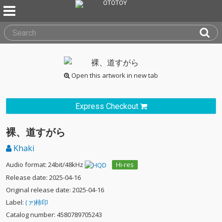
Open this artwork in new tab
Express Checkout
裸、道すがら
Khaki
Audio format: 24bit/48kHz
Hi-res
Release date: 2025-04-16
Original release date: 2025-04-16
Label:
(ァ)柿印
Catalog number: 4580789705243