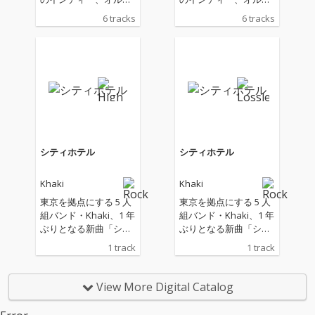
ナティブ・シーンにお
ナティブ・シーンにお
6 tracks
6 tracks
いて、アーティストか
いて、アーティストか
ら絶大な信頼を寄せら
ら絶大な信頼を寄せら
れている柏井日向氏を
れている柏井日向氏を
REC～MIXINGエンジニ
REC～MIXINGエンジニ
アに迎えた6曲入りE
アに迎えた6曲入りE
P。様々なジャンルを
P。様々なジャンルを
巧みに取り入れ、実験
巧みに取り入れ、実験
的な要素も多かった前
的な要素も多かった前
作『Hakko』を経て、
作『Hakko』を経て、
今作はよりシンプルで
今作はよりシンプルで
シティホテル
シティホテル
メロディーの良さが際
メロディーの良さが際
立つ作品になってい
立つ作品になってい
Khaki
Khaki
る。管楽器を取り入れ
る。管楽器を取り入れ
た「Holiday」や、90
た「Holiday」や、90
東京を拠点にする 5 人
東京を拠点にする 5 人
年代のインディーロッ
年代のインディーロッ
組バンド・Khaki、1 年
組バンド・Khaki、1 年
クを彷彿とさせる「Cy
クを彷彿とさせる「Cy
ぶりとなる新曲「シテ
ぶりとなる新曲「シテ
an」など、Khakiの新
an」など、Khakiの新
ィホテル」をリリー
ィホテル」をリリー
1 track
1 track
たな一面を提示するE
たな一面を提示するE
ス。
ス。
P。
P。
View More Digital Catalog