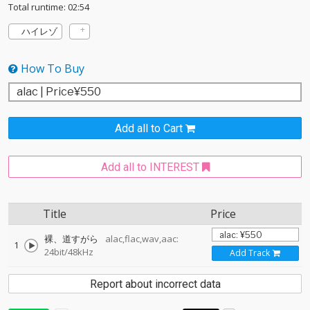
Total runtime: 02:54
ハイレゾ
How To Buy
Add all to Cart
Add all to INTEREST
Title
Price
裸、道すがら
alac,flac,wav,aac:
1
24bit/48kHz
Add Track
Report about incorrect data