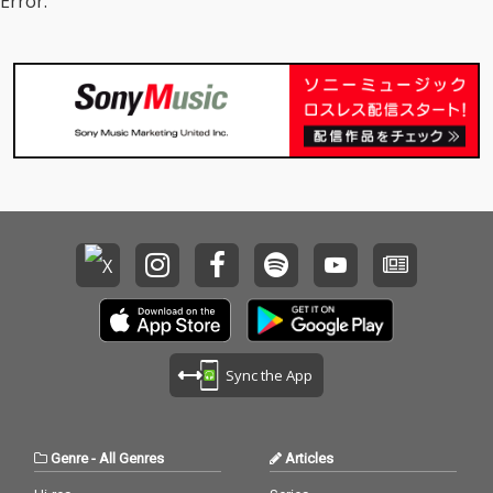
Error.
Sync the App
Genre
-
All Genres
Articles