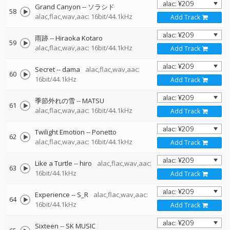
Grand Canyon
--
ソラシド
58
alac,flac,wav,aac: 16bit/44.1kHz
Add Track
雨跡
--
Hiraoka Kotaro
59
alac,flac,wav,aac: 16bit/44.1kHz
Add Track
Secret
--
dama
alac,flac,wav,aac:
60
16bit/44.1kHz
Add Track
季節外れの雪
--
MATSU
61
alac,flac,wav,aac: 16bit/44.1kHz
Add Track
Twilight Emotion
--
Ponetto
62
alac,flac,wav,aac: 16bit/44.1kHz
Add Track
Like a Turtle
--
hiro
alac,flac,wav,aac:
63
16bit/44.1kHz
Add Track
Experience
--
S_R
alac,flac,wav,aac:
64
16bit/44.1kHz
Add Track
Sixteen
--
SK MUSIC