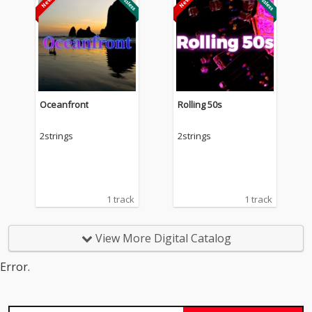
Oceanfront
Rolling 50s
2strings
2strings
1 track
1 track
View More Digital Catalog
Error.