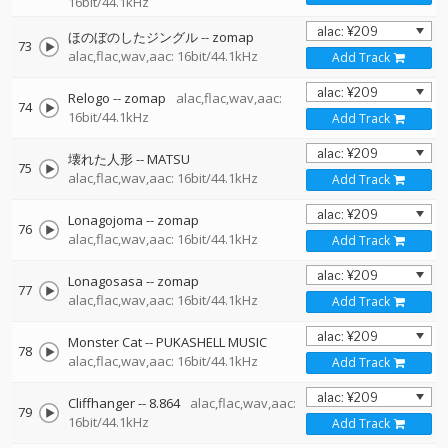
16bit/44.1kHz
ほのぼのしたジングル
--
zomap
73
alac,flac,wav,aac: 16bit/44.1kHz
Add Track
Relogo
--
zomap
alac,flac,wav,aac:
74
16bit/44.1kHz
Add Track
壊れた人形
--
MATSU
75
alac,flac,wav,aac: 16bit/44.1kHz
Add Track
Lonagojoma
--
zomap
76
alac,flac,wav,aac: 16bit/44.1kHz
Add Track
Lonagosasa
--
zomap
77
alac,flac,wav,aac: 16bit/44.1kHz
Add Track
Monster Cat
--
PUKASHELL MUSIC
78
alac,flac,wav,aac: 16bit/44.1kHz
Add Track
Cliffhanger
--
8.864
alac,flac,wav,aac:
79
16bit/44.1kHz
Add Track