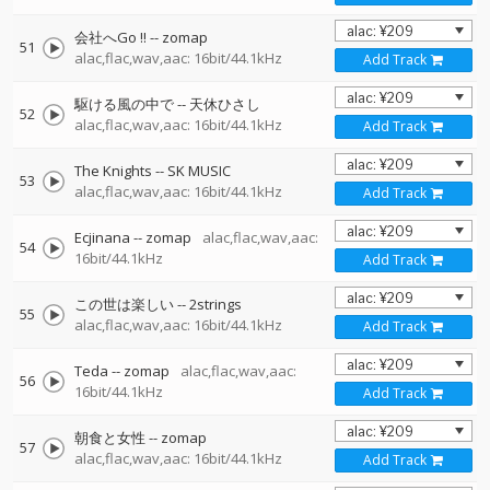
会社へGo !!
--
zomap
51
alac,flac,wav,aac: 16bit/44.1kHz
Add Track
駆ける風の中で
--
天休ひさし
52
alac,flac,wav,aac: 16bit/44.1kHz
Add Track
The Knights
--
SK MUSIC
53
alac,flac,wav,aac: 16bit/44.1kHz
Add Track
Ecjinana
--
zomap
alac,flac,wav,aac:
54
16bit/44.1kHz
Add Track
この世は楽しい
--
2strings
55
alac,flac,wav,aac: 16bit/44.1kHz
Add Track
Teda
--
zomap
alac,flac,wav,aac:
56
16bit/44.1kHz
Add Track
朝食と女性
--
zomap
57
alac,flac,wav,aac: 16bit/44.1kHz
Add Track