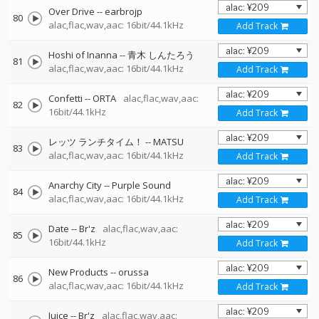
Over Drive
--
earbrojp
80
alac,flac,wav,aac: 16bit/44.1kHz
Add Track
Hoshi of Inanna
--
青木 しんたろう
81
alac,flac,wav,aac: 16bit/44.1kHz
Add Track
Confetti
--
ORTA
alac,flac,wav,aac:
82
16bit/44.1kHz
Add Track
レッツ ランチタイム！
--
MATSU
83
alac,flac,wav,aac: 16bit/44.1kHz
Add Track
Anarchy City
--
Purple Sound
84
alac,flac,wav,aac: 16bit/44.1kHz
Add Track
Date
--
Br'z
alac,flac,wav,aac:
85
16bit/44.1kHz
Add Track
New Products
--
orussa
86
alac,flac,wav,aac: 16bit/44.1kHz
Add Track
Juice
--
Br'z
alac,flac,wav,aac: