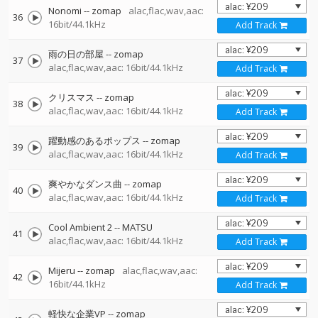
Nonomi
--
zomap
alac,flac,wav,aac:
36
16bit/44.1kHz
Add Track
雨の日の部屋
--
zomap
37
alac,flac,wav,aac: 16bit/44.1kHz
Add Track
クリスマス
--
zomap
38
alac,flac,wav,aac: 16bit/44.1kHz
Add Track
躍動感のあるポップス
--
zomap
39
alac,flac,wav,aac: 16bit/44.1kHz
Add Track
爽やかなダンス曲
--
zomap
40
alac,flac,wav,aac: 16bit/44.1kHz
Add Track
Cool Ambient 2
--
MATSU
41
alac,flac,wav,aac: 16bit/44.1kHz
Add Track
Mijeru
--
zomap
alac,flac,wav,aac:
42
16bit/44.1kHz
Add Track
軽快な企業VP
--
zomap