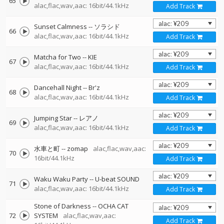
65
alac,flac,wav,aac: 16bit/44.1kHz
Add Track
Sunset Calmness
--
ソラシド
66
alac,flac,wav,aac: 16bit/44.1kHz
Add Track
Matcha for Two
--
KIE
67
alac,flac,wav,aac: 16bit/44.1kHz
Add Track
Dancehall Night
--
Br'z
68
alac,flac,wav,aac: 16bit/44.1kHz
Add Track
Jumping Star
--
レアノ
69
alac,flac,wav,aac: 16bit/44.1kHz
Add Track
水車と町
--
zomap
alac,flac,wav,aac:
70
16bit/44.1kHz
Add Track
Waku Waku Party
--
U-beat SOUND
71
alac,flac,wav,aac: 16bit/44.1kHz
Add Track
Stone of Darkness
--
OCHA CAT
72
SYSTEM
alac,flac,wav,aac:
Add Track