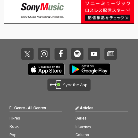
Sync the App
Genre
-
All Genres
Articles
Hi-res
Series
Rock
Interview
Pop
Column