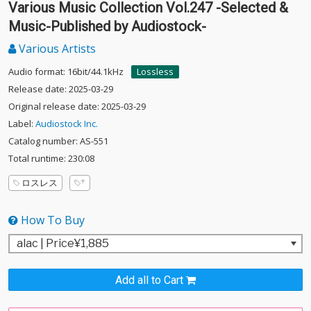
Various Music Collection Vol.247 -Selected &
Music-Published by Audiostock-
Various Artists
Audio format: 16bit/44.1kHz
Lossless
Release date: 2025-03-29
Original release date: 2025-03-29
Label:
Audiostock Inc.
Catalog number: AS-551
Total runtime: 230:08
ロスレス
How To Buy
Add all to Cart