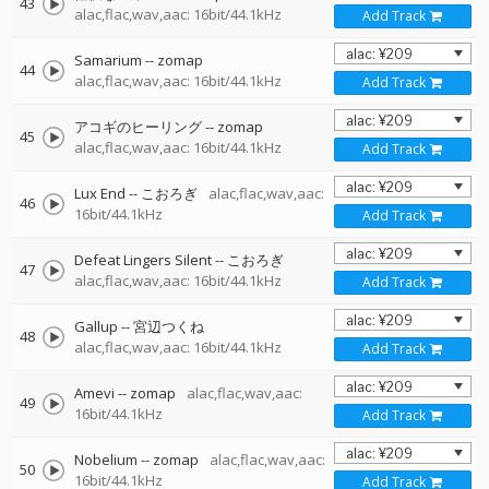
43
alac,flac,wav,aac: 16bit/44.1kHz
Add Track
Samarium
--
zomap
44
alac,flac,wav,aac: 16bit/44.1kHz
Add Track
アコギのヒーリング
--
zomap
45
alac,flac,wav,aac: 16bit/44.1kHz
Add Track
Lux End
--
こおろぎ
alac,flac,wav,aac:
46
16bit/44.1kHz
Add Track
Defeat Lingers Silent
--
こおろぎ
47
alac,flac,wav,aac: 16bit/44.1kHz
Add Track
Gallup
--
宮辺つくね
48
alac,flac,wav,aac: 16bit/44.1kHz
Add Track
Amevi
--
zomap
alac,flac,wav,aac:
49
16bit/44.1kHz
Add Track
Nobelium
--
zomap
alac,flac,wav,aac:
50
16bit/44.1kHz
Add Track