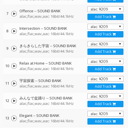
Offence
--
SOUND BANK
7
alac,flac,wav,aac: 16bit/44.1kHz
Add Track
Intersection
--
SOUND BANK
8
alac,flac,wav,aac: 16bit/44.1kHz
Add Track
きらきらした宇宙
--
SOUND BANK
9
alac,flac,wav,aac: 16bit/44.1kHz
Add Track
Relax at Home
--
SOUND BANK
10
alac,flac,wav,aac: 16bit/44.1kHz
Add Track
宇宙探索
--
SOUND BANK
11
alac,flac,wav,aac: 16bit/44.1kHz
Add Track
みんなで盆踊り
--
SOUND BANK
12
alac,flac,wav,aac: 16bit/44.1kHz
Add Track
Elegant
--
SOUND BANK
13
alac,flac,wav,aac: 16bit/44.1kHz
Add Track