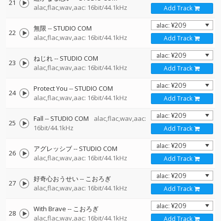
21
alac,flac,wav,aac: 16bit/44.1kHz
Add Track
無限
--
STUDIO COM
22
alac,flac,wav,aac: 16bit/44.1kHz
Add Track
ねじれ
--
STUDIO COM
23
alac,flac,wav,aac: 16bit/44.1kHz
Add Track
Protect You
--
STUDIO COM
24
alac,flac,wav,aac: 16bit/44.1kHz
Add Track
Fall
--
STUDIO COM
alac,flac,wav,aac:
25
16bit/44.1kHz
Add Track
アグレッシブ
--
STUDIO COM
26
alac,flac,wav,aac: 16bit/44.1kHz
Add Track
好奇心おうせい
--
こおろぎ
27
alac,flac,wav,aac: 16bit/44.1kHz
Add Track
With Brave
--
こおろぎ
28
alac,flac,wav,aac: 16bit/44.1kHz
Add Track