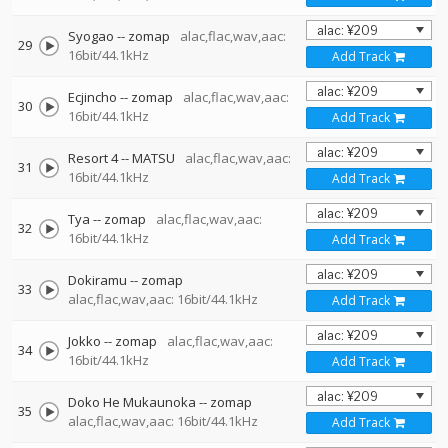
Syogao
--
zomap
alac,flac,wav,aac:
29
16bit/44.1kHz
Add Track
Ecjincho
--
zomap
alac,flac,wav,aac:
30
16bit/44.1kHz
Add Track
Resort 4
--
MATSU
alac,flac,wav,aac:
31
16bit/44.1kHz
Add Track
Tya
--
zomap
alac,flac,wav,aac:
32
16bit/44.1kHz
Add Track
Dokiramu
--
zomap
33
alac,flac,wav,aac: 16bit/44.1kHz
Add Track
Jokko
--
zomap
alac,flac,wav,aac:
34
16bit/44.1kHz
Add Track
Doko He Mukaunoka
--
zomap
35
alac,flac,wav,aac: 16bit/44.1kHz
Add Track