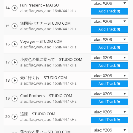
Fun Present
--
MATSU
14
alac,flac,wav,aac: 16bit/44.1kHz
Add Track
無国籍バナナ
--
STUDIO COM
15
alac,flac,wav,aac: 16bit/44.1kHz
Add Track
Voyager
--
STUDIO COM
16
alac,flac,wav,aac: 16bit/44.1kHz
Add Track
小麦色の風に乗って
--
STUDIO COM
17
alac,flac,wav,aac: 16bit/44.1kHz
Add Track
先に行くね
--
STUDIO COM
18
alac,flac,wav,aac: 16bit/44.1kHz
Add Track
Cool Brothers
--
STUDIO COM
19
alac,flac,wav,aac: 16bit/44.1kHz
Add Track
追憶
--
STUDIO COM
20
alac,flac,wav,aac: 16bit/44.1kHz
Add Track
遥かなる思い
--
STUDIO COM