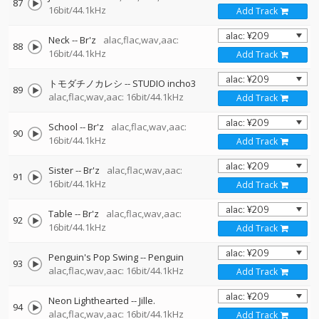
87
16bit/44.1kHz
Add Track
Neck
--
Br'z
alac,flac,wav,aac:
88
16bit/44.1kHz
Add Track
トモダチノカレシ
--
STUDIO incho3
89
alac,flac,wav,aac: 16bit/44.1kHz
Add Track
School
--
Br'z
alac,flac,wav,aac:
90
16bit/44.1kHz
Add Track
Sister
--
Br'z
alac,flac,wav,aac:
91
16bit/44.1kHz
Add Track
Table
--
Br'z
alac,flac,wav,aac:
92
16bit/44.1kHz
Add Track
Penguin's Pop Swing
--
Penguin
93
alac,flac,wav,aac: 16bit/44.1kHz
Add Track
Neon Lighthearted
--
Jille.
94
alac,flac,wav,aac: 16bit/44.1kHz
Add Track