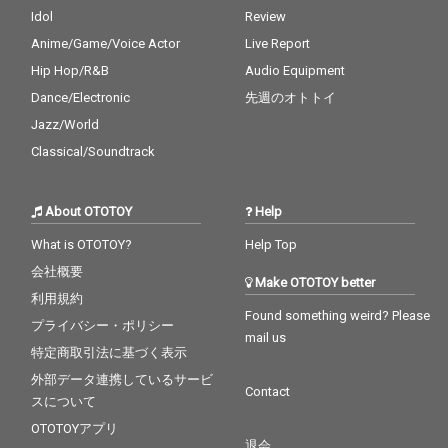
Idol
Review
Anime/Game/Voice Actor
Live Report
Hip Hop/R&B
Audio Equipment
Dance/Electronic
先週のオトトイ
Jazz/World
Classical/Soundtrack
About OTOTOY
Help
What is OTOTOY?
Help Top
会社概要
Make OTOTOY better
利用規約
Found something weird? Please
プライバシー・ポリシー
mail us
特定商取引法に基づく表示
外部データ連携しているサービ
Contact
スについて
OTOTOYアプリ
退会