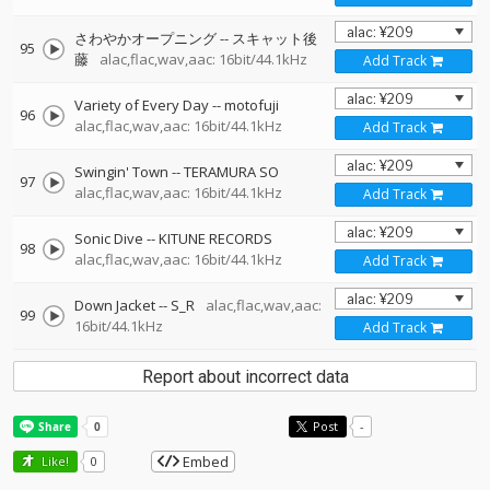
さわやかオープニング
--
スキャット後
95
藤
alac,flac,wav,aac: 16bit/44.1kHz
Add Track
Variety of Every Day
--
motofuji
96
alac,flac,wav,aac: 16bit/44.1kHz
Add Track
Swingin' Town
--
TERAMURA SO
97
alac,flac,wav,aac: 16bit/44.1kHz
Add Track
Sonic Dive
--
KITUNE RECORDS
98
alac,flac,wav,aac: 16bit/44.1kHz
Add Track
Down Jacket
--
S_R
alac,flac,wav,aac:
99
16bit/44.1kHz
Add Track
Report about incorrect data
Post
-
Embed
Like!
0