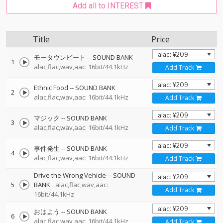
Add all to INTEREST
Title
Price
モータウンビート
--
SOUND BANK
1
alac,flac,wav,aac: 16bit/44.1kHz
Add Track
Ethnic Food
--
SOUND BANK
2
alac,flac,wav,aac: 16bit/44.1kHz
Add Track
マジック
--
SOUND BANK
3
alac,flac,wav,aac: 16bit/44.1kHz
Add Track
事件発生
--
SOUND BANK
4
alac,flac,wav,aac: 16bit/44.1kHz
Add Track
Drive the Wrong Vehicle
--
SOUND
5
BANK
alac,flac,wav,aac:
Add Track
16bit/44.1kHz
おはよう
--
SOUND BANK
6
alac,flac,wav,aac: 16bit/44.1kHz
Add Track