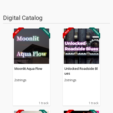
Digital Catalog
Moonlit Aqua Flow
Unlocked Roadside Bl
ues
2strings
2strings
1 track
1 track