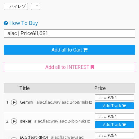
ハイレゾ
How To Buy
Add all to Cart
Add all to INTEREST
Title
Price
1
Gemini
alac,flac,wav,aac: 24bit/48kHz
Add Track
2
isekai
alac,flac,wav,aac: 24bit/48kHz
Add Track
ECG(feat.RINO)
alac,flac,wav,aac: