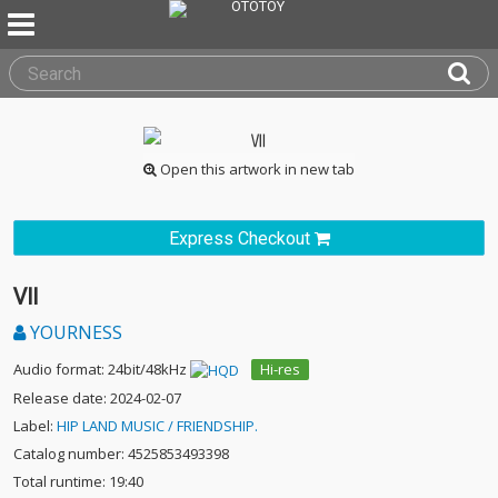
Open this artwork in new tab
Express Checkout
Ⅶ
YOURNESS
Audio format: 24bit/48kHz
Hi-res
Release date: 2024-02-07
Label:
HIP LAND MUSIC / FRIENDSHIP.
Catalog number: 4525853493398
Total runtime: 19:40