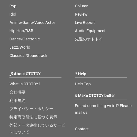
Pop
Column
Idol
Review
Anime/Game/Voice Actor
Live Report
Hip Hop/R&B
Audio Equipment
Dance/Electronic
先週のオトトイ
Jazz/World
Classical/Soundtrack
About OTOTOY
Help
What is OTOTOY?
Help Top
会社概要
Make OTOTOY better
利用規約
Found something weird? Please
プライバシー・ポリシー
mail us
特定商取引法に基づく表示
外部データ連携しているサービ
Contact
スについて