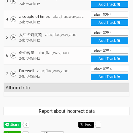
3
24bit/48kHz
Add Track
a couple of times
alac,flac,wav,aac:
4
24bit/48kHz
Add Track
人生の時間割
alac,flac,wav,aac:
5
24bit/48kHz
Add Track
命の容量
alac,flac,wav,aac:
6
24bit/48kHz
Add Track
Farewell
alac,flac,wav,aac:
7
24bit/48kHz
Add Track
Album Info
Report about incorrect data
Post
-