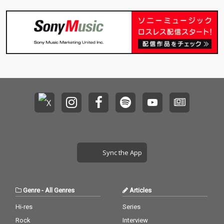
Sync the App
Genre
-
All Genres
Articles
Hi-res
Series
Rock
Interview