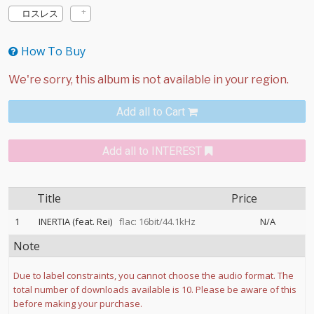
ロスレス
How To Buy
Add all to Cart
Add all to INTEREST
Title
Price
1
INERTIA (feat. Rei)
flac: 16bit/44.1kHz
N/A
Note
Due to label constraints, you cannot choose the audio format. The
total number of downloads available is 10. Please be aware of this
before making your purchase.