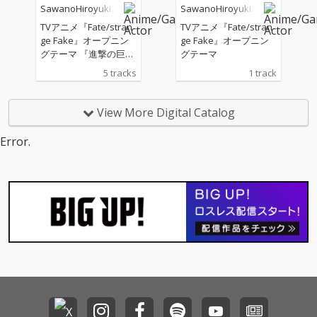
SawanoHiroyuki[n
SawanoHiroyuki[n
ka Pikazo氏による、
n-Ken Johnny と 10-FE
Zk]
Zk]
新規描きおろしの「SA
ET の TAKUMA をゲス
TVアニメ『Fate/stran
TVアニメ『Fate/stran
CRAちゃん」イラスト
トボーカルに迎え、ア
ge Fake』オープニン
ge Fake』オープニン
を起用。
ニメの世界観とシンク
グテーマ 『進撃の巨
グテーマ
ロした勢いのある力強
人』『プロメア』な
5 tracks
1 track
いサウンドの楽曲とな
ど、数々の大ヒットア
っている。
ニメの劇中音楽を手掛
ける作曲家・澤野弘之
View More Digital Catalog
のボーカルプロジェク
ト、SawanoHiroyuki
Error.
[nZk](サワノヒロユキ
ヌジーク)通算14枚目の
シングル。「PROVAN
T」(TVアニメ『Fate/st
range Fake』オープニ
ングテーマ)は、MAN
WITH A MISSION の Jea
n-Ken Johnny と 10-FE
ET の TAKUMA をゲス
トボーカルに迎え、ア
ニメの世界観とシンク
ロした勢いのある力強
いサウンドの楽曲とな