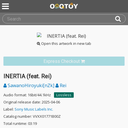
Open this artwork in new tab
Express Checkout
INERTIA (feat. Rei)
SawanoHiroyuki[nZk]
Rei
Audio format: 16bit/44.1kHz
Lossless
Original release date: 2025-04-06
Label:
Sony Music Labels Inc.
Catalog number: VVXX01771B00Z
Total runtime: 03:19