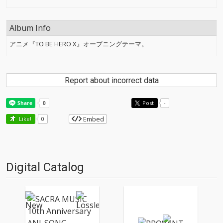
Album Info
アニメ『TO BE HERO X』オープニングテーマ。
Report about incorrect data
Post
-
Embed
Like!
0
Digital Catalog