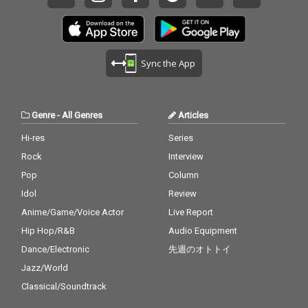
っている。
Sync the App
Genre
-
All Genres
Articles
Hi-res
Series
Rock
Interview
Pop
Column
Idol
Review
Anime/Game/Voice Actor
Live Report
Hip Hop/R&B
Audio Equipment
Dance/Electronic
先週のオトトイ
Jazz/World
Classical/Soundtrack