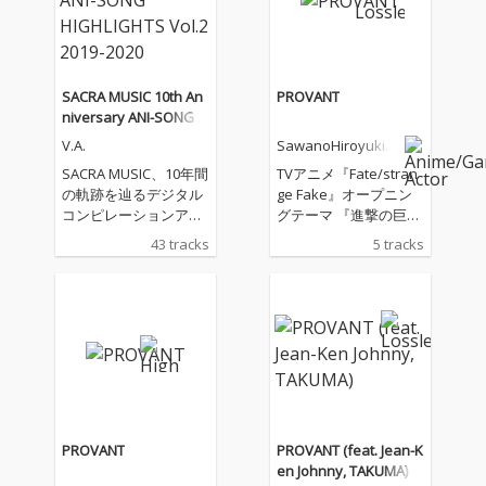
SACRA MUSIC 10th An
PROVANT
niversary ANI-SONG H
IGHLIGHTS Vol.2 2019-
V.A.
SawanoHiroyuki[n
2020
Zk]
SACRA MUSIC、10年間
TVアニメ『Fate/stran
の軌跡を辿るデジタル
ge Fake』オープニン
コンピレーションアル
グテーマ 『進撃の巨
バムをリリース！ 第二
人』『プロメア』な
43 tracks
5 tracks
弾となる「SACRA MUS
ど、数々の大ヒットア
IC 10th Anniversary A
ニメの劇中音楽を手掛
NI-SONG HIGHLIGHTS
ける作曲家・澤野弘之
Vol.2 2019-2020」。本
のボーカルプロジェク
コンピレーションアル
ト、SawanoHiroyuki
バムのジャケットに
[nZk](サワノヒロユキ
は、SACRA MUSICのマ
ヌジーク)通算14枚目の
スコットキャラクター
シングル。「PROVAN
「SACRAちゃん」のイ
T」(TVアニメ『Fate/st
ラストをレーベル設立
range Fake』オープニ
PROVANT
PROVANT (feat. Jean-K
当初から手掛けてきた
ングテーマ)は、MAN
en Johnny, TAKUMA)
イラストレーター・Mi
WITH A MISSION の Jea