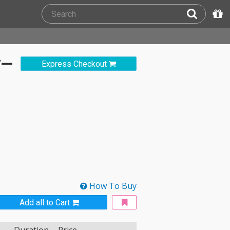
バー
Express Checkout
How To Buy
Add all to Cart