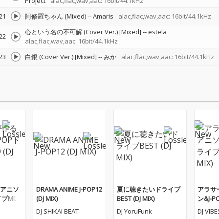
Project
alac,flac,wav,aac: 16bit/44.1kHz
21
阿修羅ちゃん (Mixed)
--
Amaris
alac,flac,wav,aac: 16bit/44.1kHz
心という名の不可解 (Cover Ver.) [Mixed]
--
estela
22
alac,flac,wav,aac: 16bit/44.1kHz
23
白銀 (Cover Ver.) [Mixed]
--
みか
alac,flac,wav,aac: 16bit/44.1kHz
アニソ
DRAMA ANIME J-POP12
夏に聴きたいドライブ
アラサ
ブMIX1
(DJ MIX)
BEST (DJ MIX)
ン&J-
8 (DJ MI
DJ SHIKAI BEAT
DJ YoruFunk
DJ VIB