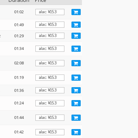
Duration
Price
01:02
01:49
z
01:29
01:34
02:08
01:19
z
01:36
01:24
01:44
01:42