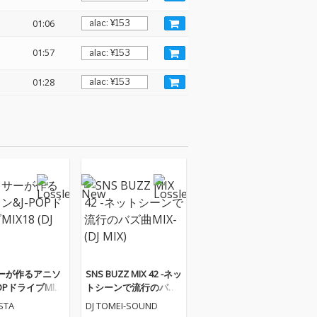
01:06
01:57
01:28
ーが作るアニソ
SNS BUZZ MIX 42 -ネッ
POPドライブMIX1
トシーンで流行のバズ
X)
曲MIX- (DJ MIX)
ESTA
DJ TOMEI-SOUND