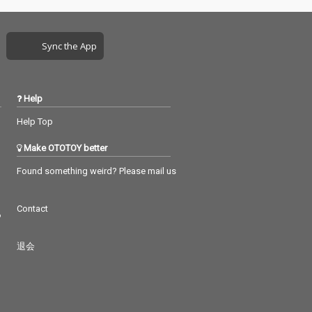
Sync the App
Help
Help Top
Make OTOTOY better
Found something weird? Please mail us
Contact
つ
退会