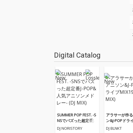
Digital Catalog
SUMMER POP FEST. -S
アラサーが作る
NSでバズった超定番J-P
ン&J-POPドライ
OP&人気アニソンメド
9 (DJ MIX)
DJ NORISTORY
DJ BLNKT
レー- (DJ MIX)