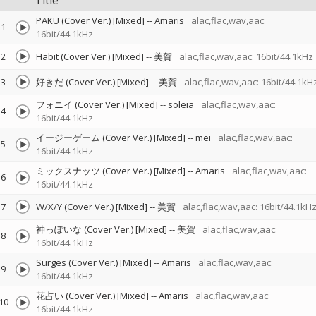
Title
PAKU (Cover Ver.) [Mixed]
--
Amaris
alac,flac,wav,aac:
1
16bit/44.1kHz
2
Habit (Cover Ver.) [Mixed]
--
美賀
alac,flac,wav,aac: 16bit/44.1kHz
3
好きだ (Cover Ver.) [Mixed]
--
美賀
alac,flac,wav,aac: 16bit/44.1kH
フォニイ (Cover Ver.) [Mixed]
--
soleia
alac,flac,wav,aac:
4
16bit/44.1kHz
イージーゲーム (Cover Ver.) [Mixed]
--
mei
alac,flac,wav,aac:
5
16bit/44.1kHz
ミックスナッツ (Cover Ver.) [Mixed]
--
Amaris
alac,flac,wav,aac:
6
16bit/44.1kHz
7
W/X/Y (Cover Ver.) [Mixed]
--
美賀
alac,flac,wav,aac: 16bit/44.1kH
神っぽいな (Cover Ver.) [Mixed]
--
美賀
alac,flac,wav,aac:
8
16bit/44.1kHz
Surges (Cover Ver.) [Mixed]
--
Amaris
alac,flac,wav,aac:
9
16bit/44.1kHz
花占い (Cover Ver.) [Mixed]
--
Amaris
alac,flac,wav,aac:
10
16bit/44.1kHz