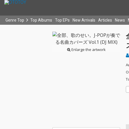
Genre Top
Top Albums
Top EPs
New Arrivals
Articles
News
Enlarge the artwork
A
O
T