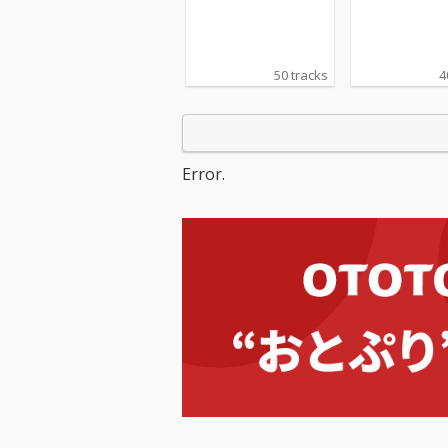
50 tracks
4
Error.