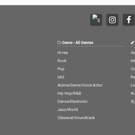
Genre
-
All Genres
Hi-res
Se
Rock
In
Pop
C
Idol
Re
Anime/Game/Voice Actor
Li
Hip Hop/R&B
Au
Dance/Electronic
先
Jazz/World
Classical/Soundtrack