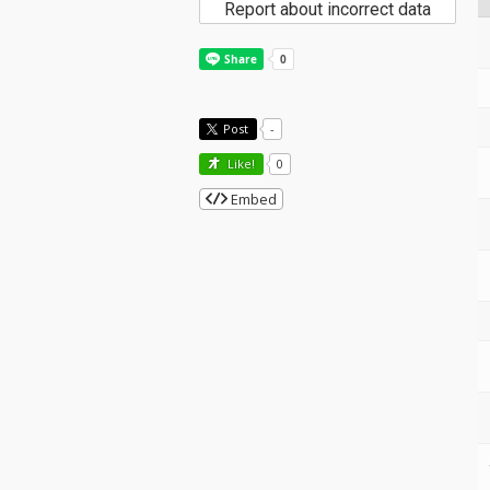
Report about incorrect data
Post
-
Like!
0
Embed