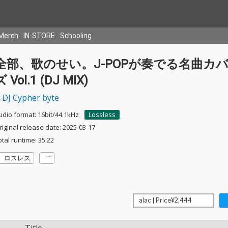
Merch
IN-STORE
Schooling
全部、歌のせい。J-POPが奏でる名曲カ
ズ Vol.1 (DJ MIX)
DJ Cypher byte
udio format: 16bit/44.1kHz
Lossless
riginal release date: 2025-03-17
otal runtime: 35:22
ロスレス