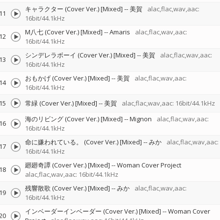
キャラクター (Cover Ver.) [Mixed]
--
美賀
alac,flac,wav,aac:
11
16bit/44.1kHz
M八七 (Cover Ver.) [Mixed]
--
Amaris
alac,flac,wav,aac:
12
16bit/44.1kHz
シンデレラボーイ (Cover Ver.) [Mixed]
--
美賀
alac,flac,wav,aac:
13
16bit/44.1kHz
おもかげ (Cover Ver.) [Mixed]
--
美賀
alac,flac,wav,aac:
14
16bit/44.1kHz
15
常緑 (Cover Ver.) [Mixed]
--
美賀
alac,flac,wav,aac: 16bit/44.1kHz
海のリビング (Cover Ver.) [Mixed]
--
Mignon
alac,flac,wav,aac:
16
16bit/44.1kHz
命に嫌われている。 (Cover Ver.) [Mixed]
--
みか
alac,flac,wav,aac:
17
16bit/44.1kHz
廻廻奇譚 (Cover Ver.) [Mixed]
--
Woman Cover Project
18
alac,flac,wav,aac: 16bit/44.1kHz
残響散歌 (Cover Ver.) [Mixed]
--
みか
alac,flac,wav,aac:
19
16bit/44.1kHz
インベーダーインベーダー (Cover Ver.) [Mixed]
--
Woman Cover
20