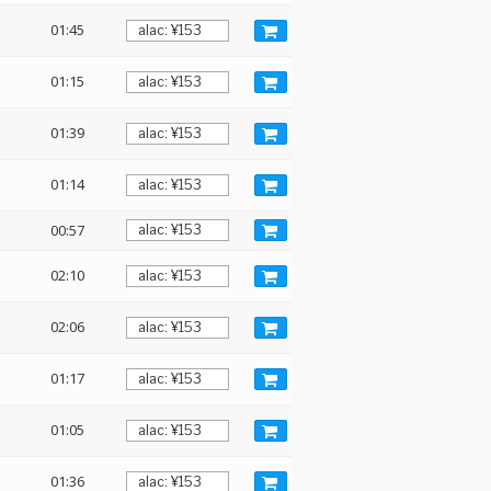
01:45
01:15
01:39
01:14
00:57
02:10
02:06
01:17
01:05
01:36