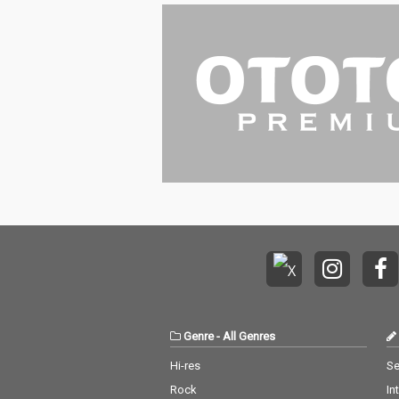
Genre
-
All Genres
Hi-res
Se
Rock
In