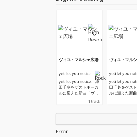
ヴィユ・マルシェ広場
ヴィユ・マルシ
yeti let you notice
yeti let you not
yeti let you notice、澤
yeti let you n
田千冬をゲストボーカ
田千冬をゲスト
ルに迎えた新曲「ヴィ
ルに迎えた新曲
ユ・マルシェ広場」リ
ユ・マルシェ広
1 track
リース 多くの映画や作
リース 多くの映画や作
品の題材としても知ら
品の題材として
れるジャンヌ・ダルク
れるジャンヌ・
と、彼女が処刑された
と、彼女が処刑
ことで知られる「ヴィ
ことで知られる
Error.
ユ・マルシェ広場」を
ユ・マルシェ広