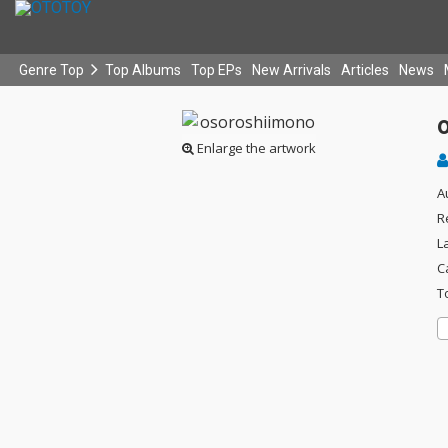
Genre Top
Top Albums
Top EPs
New Arrivals
Articles
News
Enlarge the artwork
A
R
L
C
T