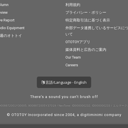
olumn
利用規約
view
プライバシー・ポリシー
ve Report
特定商取引法に基づく表示
dio Equipment
外部データ連携しているサービスに
いて
週のオトトイ
OTOTOYアプリ
媒体資料と広告のご案内
Our Team
Careers
言語/Language - English
There's a sound you can't brush off
008872001Y30005, 9008872005Y37019 / NexTone: ID000000232, ID000000233 / エルマーク:
© OTOTOY Incorporated since 2004, a
digitiminimi
company
--