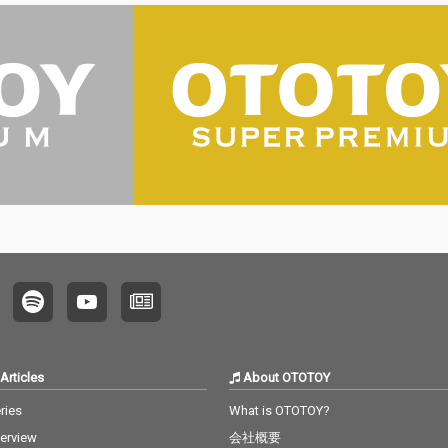
Articles
About OTOTOY
ries
What is OTOTOY?
terview
会社概要