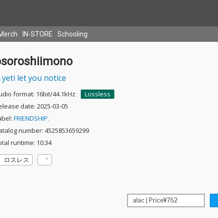
Merch
IN-STORE
Schooling
osoroshiimono
yeti let you notice
udio format: 16bit/44.1kHz
Lossless
elease date: 2025-03-05
abel:
FRIENDSHIP.
atalog number: 4525853659299
otal runtime: 10:34
ロスレス