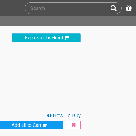
Express Checkout
How To Buy
Add all to Cart