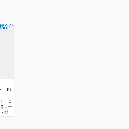
。刹那
特な醒
楽曲と
──ha
スト・コ
するレー
ェス型イ
OTOYで
バ…