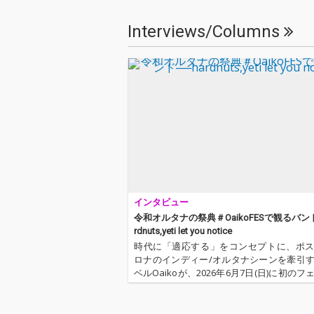
モチーフに制作。刹那
モチーフに制作
的な疾走感と独特な醒
的な疾走感と独
Interviews/Columns
めた熱気を放つ楽曲と
めた熱気を放つ
なっている。
なっている。
インタビュー
令和オルタナの祭典＃OaikoFESで観るバンド
rdnuts,yeti let you notice
時代に「適応する」をコンセプトに、ポ
ロナのインディー/オルタナシーンを牽引
ベルOaikoが、2026年6月7日(日)に初のフ
ベント〈OaikoFES2026〉を開催。今回OT
は、出演アーティストにOaikoFESで観たい