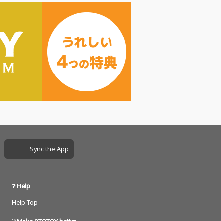
Sync the App
Help
Help Top