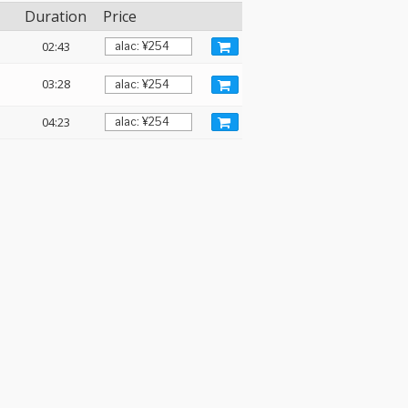
Duration
Price
02:43
03:28
04:23