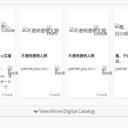
ェ広場
不透明透明人間
不透明透明人間
檻、子
日。
ice
yeti let you notice
yeti let you notice
yeti le
otice、澤
ボーカ
「ヴィ
場」リ
1 track
1 track
1 track
も知ら
ダルク
View More Digital Catalog
された
「ヴィ
場」を