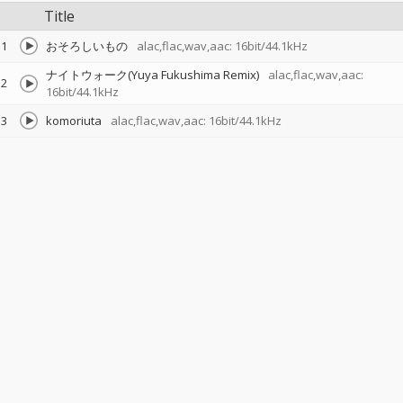
Title
1
おそろしいもの
alac,flac,wav,aac: 16bit/44.1kHz
ナイトウォーク(Yuya Fukushima Remix)
alac,flac,wav,aac:
2
16bit/44.1kHz
3
komoriuta
alac,flac,wav,aac: 16bit/44.1kHz