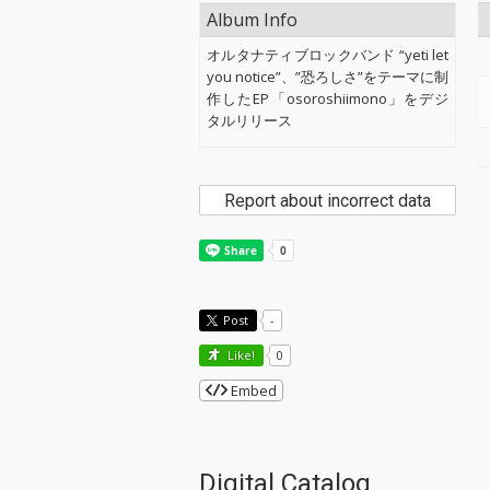
Album Info
オルタナティブロックバンド “yeti let
you notice”、”恐ろしさ”をテーマに制
作したEP「osoroshiimono」をデジ
タルリリース
Report about incorrect data
Post
-
Like!
0
Embed
Digital Catalog