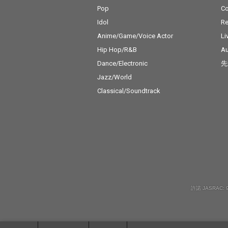
Pop
C
Idol
Re
Anime/Game/Voice Actor
Li
Hip Hop/R&B
Au
Dance/Electronic
先
Jazz/World
Classical/Soundtrack
許諾 JASRAC: 9