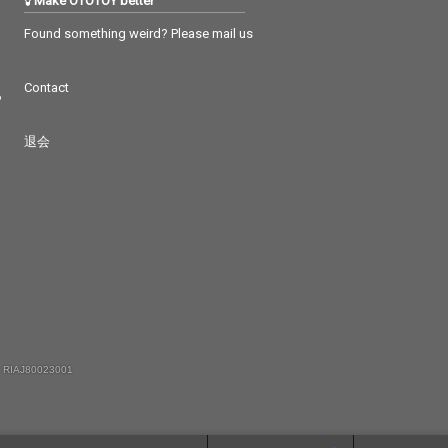
Make OTOTOY better
Found something weird? Please mail us
Contact
つ
退会
 RIAJ80023001