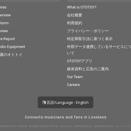
ries
What is OTOTOY?
terview
会社概要
olumn
利用規約
view
プライバシー・ポリシー
ve Report
特定商取引法に基づく表示
dio Equipment
外部データ連携しているサービスに
いて
週のオトトイ
OTOTOYアプリ
媒体資料と広告のご案内
Our Team
Careers
言語/Language - English
Connects musicians and fans in Lossless
008872001Y30005, 9008872005Y37019 / NexTone: ID000000232, ID000000233 / エルマーク: