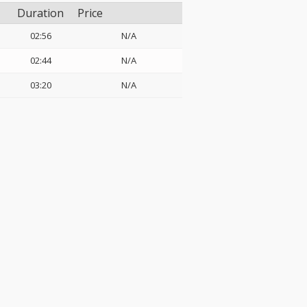
Duration
Price
02:56
N/A
02:44
N/A
03:20
N/A