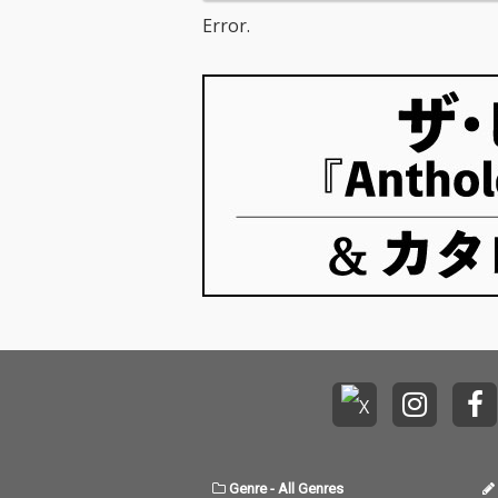
Error.
Genre
-
All Genres