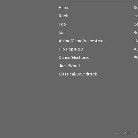
Hi-res
Se
Rock
In
Pop
C
Idol
Re
Anime/Game/Voice Actor
Li
Hip Hop/R&B
Au
Dance/Electronic
先
Jazz/World
Classical/Soundtrack
許諾 JASRAC: 9