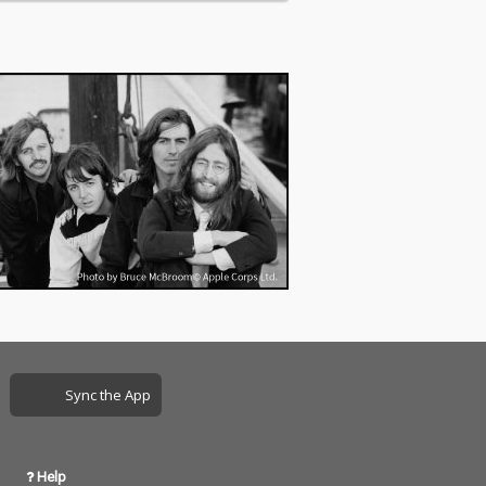
Sync the App
Help