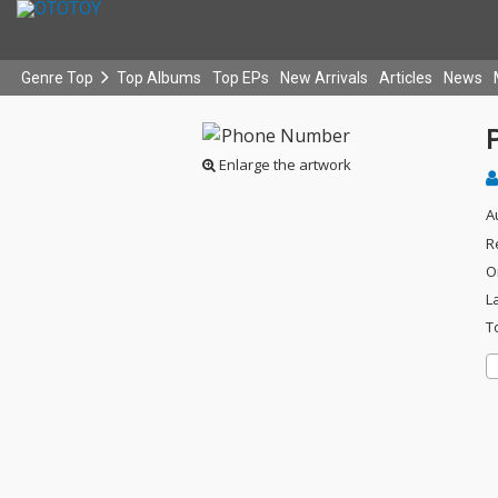
Genre Top
Top Albums
Top EPs
New Arrivals
Articles
News
Enlarge the artwork
A
R
O
L
T