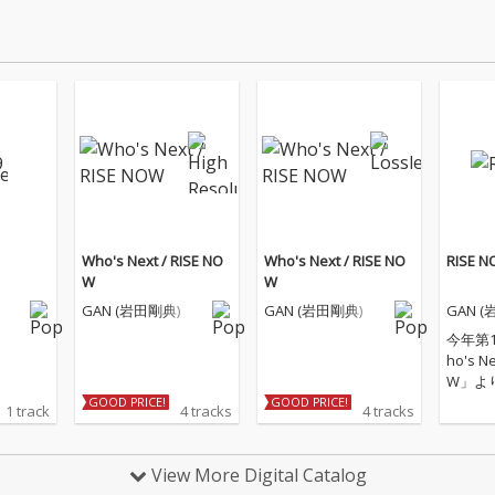
Who's Next / RISE NO
Who's Next / RISE NO
RISE 
W
W
GAN (岩田剛典)
GAN (岩田剛典)
GAN 
今年第
ho's Ne
W」よ
GOOD PRICE!
GOOD PRICE!
1 track
4 tracks
4 tracks
View More Digital Catalog