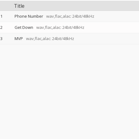
Title
1
Phone Number
wav,flac,alac: 24bit/48kHz
2
Get Down
wav,flac,alac: 24bit/48kHz
3
MVP
wav,flac,alac: 24bit/48kHz