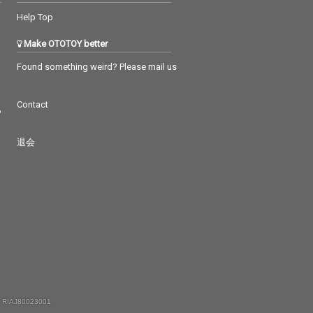
Help Top
Make OTOTOY better
Found something weird? Please mail us
Contact
つ
退会
 RIAJ80023001