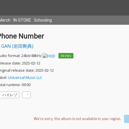
Merch
IN-STORE
Schooling
Phone Number
GAN (岩田剛典)
udio format: 24bit/48kHz
Hi-res
elease date: 2025-02-12
riginal release date: 2025-02-12
abel:
Universal Music LLC
otal runtime: 09:00
ハイレゾ