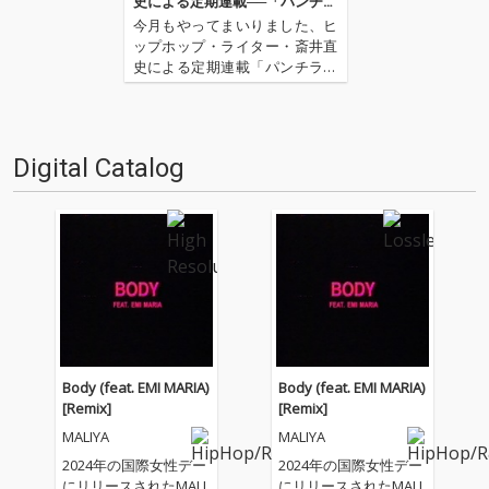
史による定期連載──「パンチラ
イン・オブ・ザ・マンス」 第13
今月もやってまいりました、ヒ
回
ップホップ・ライター・斎井直
史による定期連載「パンチライ
ン・オブ・ザ・マンス」です! 連
載1周年を迎えた前回はジ・イ
ンターネットのヴォーカリスト
であるシドにフックアップされ
Digital Catalog
たLAのシンガー・Maliaを特集
しました。そして今月は…
Body (feat. EMI MARIA)
Body (feat. EMI MARIA)
[Remix]
[Remix]
MALIYA
MALIYA
2024年の国際女性デー
2024年の国際女性デー
にリリースされたMALI
にリリースされたMALI