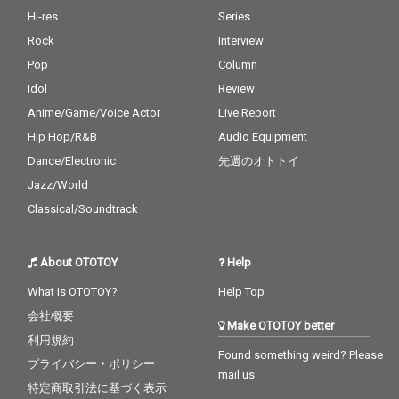
と現在地を象徴する内
Hi-res
Series
容に仕上がっている。
Rock
Interview
Pop
Column
Idol
Review
Anime/Game/Voice Actor
Live Report
Hip Hop/R&B
Audio Equipment
Dance/Electronic
先週のオトトイ
Jazz/World
Classical/Soundtrack
About OTOTOY
Help
What is OTOTOY?
Help Top
会社概要
Make OTOTOY better
利用規約
Found something weird? Please
プライバシー・ポリシー
mail us
特定商取引法に基づく表示