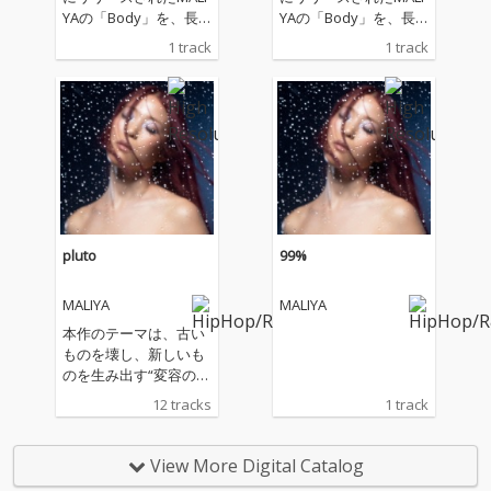
YAの「Body」を、長
YAの「Body」を、長
年親交のあるEMI MARI
年親交のあるEMI MARI
1 track
1 track
AがRemix。 本作は、
AがRemix。 本作は、
女性たちの背中を押す
女性たちの背中を押す
エンパワーメントソン
エンパワーメントソン
グであると同時に、自
グであると同時に、自
分自身の人生の主役と
分自身の人生の主役と
して生きるためのアン
して生きるためのアン
セムとなっている。 ト
セムとなっている。 ト
ラックは日本人女性プ
ラックは日本人女性プ
ロデューサーとして初
ロデューサーとして初
のグラミー賞ノミネー
のグラミー賞ノミネー
pluto
99%
トを果たしたTOMOKO
トを果たしたTOMOKO
IDAが担当。
IDAが担当。
MALIYA
MALIYA
本作のテーマは、古い
ものを壊し、新しいも
のを生み出す“変容の
力”を象徴する冥王星(=
12 tracks
1 track
pluto)。現状に満足す
ることなく、より良い
未来へ向かって成長し
View More Digital Catalog
続けるという強い意志