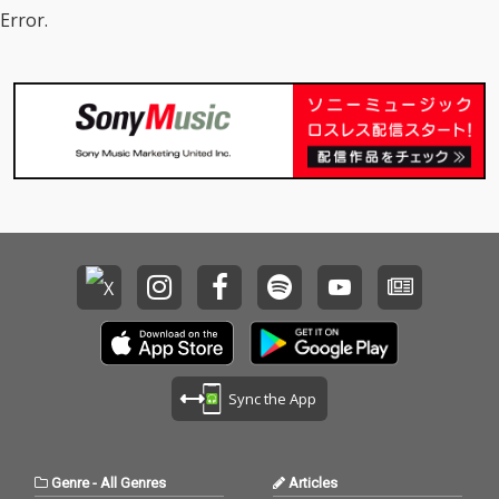
が作品全体に込められ
Error.
ている。MALIYAのキャ
リアの原点である1st E
P「ADDICTED」から10
年という節目にリリー
スされる本作は、音楽
面にとどまらず、ヴィ
ジュアルを含むすべて
のディレクションを本
人が担当。これまで築
いてきた表現を踏まえ
つつ、MALIYAの世界観
を改めて提示する作品
となっている。アルバ
ムには、Neetz、ESME
MORI、Kota Matsuka
wa、Tomoko Idaな
ど、世代やジャンルを
横断するプロデューサ
Sync the App
ー陣が集結。さらに客
演には、これまでゆか
りの深いMUDをはじめ
としたアーティストが
Genre
-
All Genres
Articles
参加し、10年間の歩み