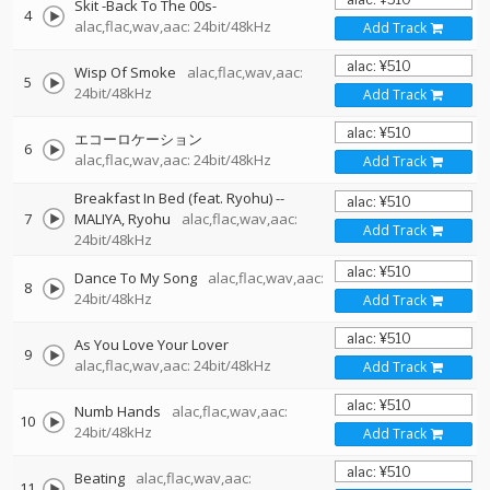
Skit -Back To The 00s-
4
alac,flac,wav,aac: 24bit/48kHz
Add Track
Wisp Of Smoke
alac,flac,wav,aac:
5
24bit/48kHz
Add Track
エコーロケーション
6
alac,flac,wav,aac: 24bit/48kHz
Add Track
Breakfast In Bed (feat. Ryohu)
--
7
MALIYA
Ryohu
alac,flac,wav,aac:
Add Track
24bit/48kHz
Dance To My Song
alac,flac,wav,aac:
8
24bit/48kHz
Add Track
As You Love Your Lover
9
alac,flac,wav,aac: 24bit/48kHz
Add Track
Numb Hands
alac,flac,wav,aac:
10
24bit/48kHz
Add Track
Beating
alac,flac,wav,aac:
11