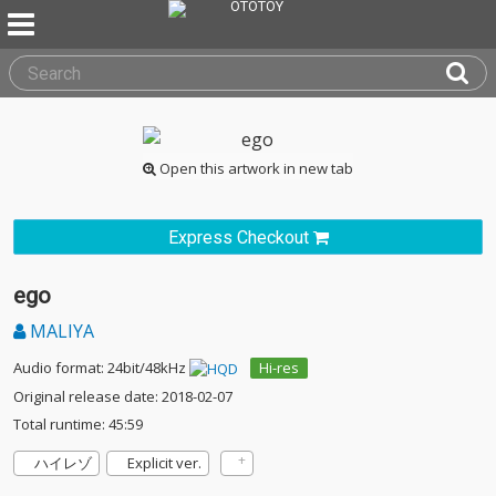
Open this artwork in new tab
Express Checkout
ego
MALIYA
Audio format: 24bit/48kHz
Hi-res
Original release date: 2018-02-07
Total runtime: 45:59
ハイレゾ
Explicit ver.