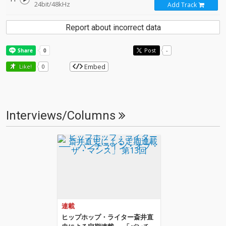
24bit/48kHz
Add Track
Report about incorrect data
Post
-
Embed
Like!
0
Interviews/Columns
連載
ヒップホップ・ライター斎井直