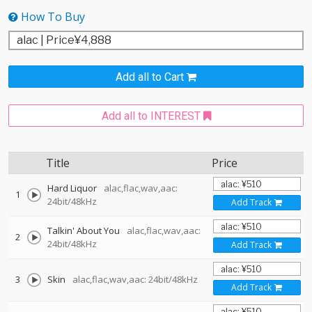
How To Buy
Add all to Cart
Add all to INTEREST
Title
Price
Hard Liquor
alac,flac,wav,aac:
1
24bit/48kHz
Add Track
Talkin' About You
alac,flac,wav,aac:
2
24bit/48kHz
Add Track
3
Skin
alac,flac,wav,aac: 24bit/48kHz
Add Track