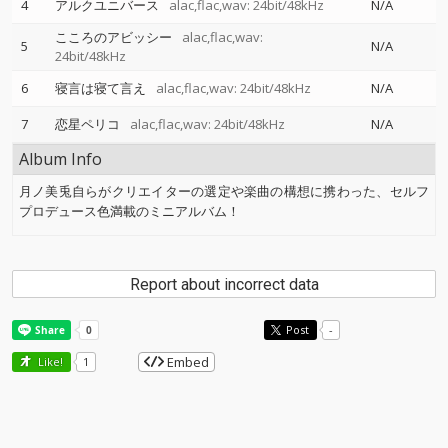
4
アルクユニバース
alac,flac,wav: 24bit/48kHz
N/A
こころのアビッシー
alac,flac,wav:
5
N/A
24bit/48kHz
6
寝言は寝て言え
alac,flac,wav: 24bit/48kHz
N/A
7
恋星ペリコ
alac,flac,wav: 24bit/48kHz
N/A
Album Info
月ノ美兎自らがクリエイターの選定や楽曲の構想に携わった、セルフ
プロデュース色満載のミニアルバム！
Report about incorrect data
Post
-
Embed
Like!
1