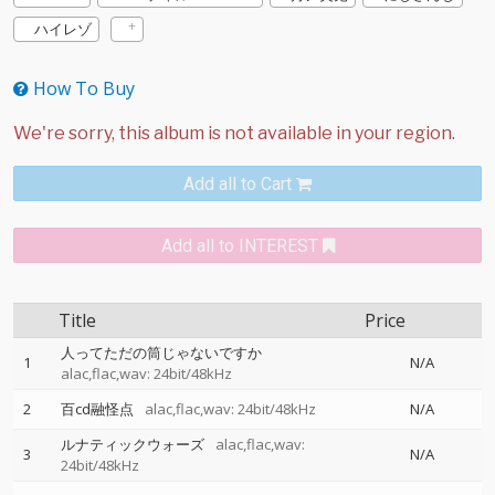
ハイレゾ
How To Buy
Add all to Cart
Add all to INTEREST
Title
Price
人ってただの筒じゃないですか
1
N/A
alac,flac,wav: 24bit/48kHz
2
百cd融怪点
alac,flac,wav: 24bit/48kHz
N/A
ルナティックウォーズ
alac,flac,wav:
3
N/A
24bit/48kHz