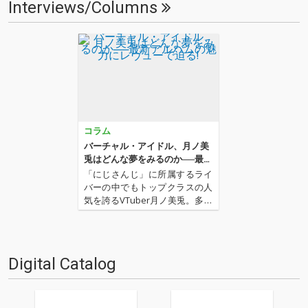
Interviews/Columns
コラム
バーチャル・アイドル、月ノ美
兎はどんな夢をみるのか──最新
アルバムの魅力にレヴューで迫
「にじさんじ」に所属するライ
る!
バーの中でもトップクラスの人
気を誇るVTuber月ノ美兎。多様
なカルチャーをエンタメ化する
聡明さと物言いで、唯一無二の
存在感を放っている彼女がファ
ースト・アルバム『月の兎はヴ
Digital Catalog
ァーチュアルの夢をみる』をリ
リース!デビューシングル『…