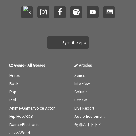
Sync the App
Genre
-
All Genres
Articles
Hi-res
Series
Rock
Interview
Pop
Column
Idol
Review
Anime/Game/Voice Actor
Live Report
Hip Hop/R&B
Audio Equipment
Dance/Electronic
先週のオトトイ
Jazz/World