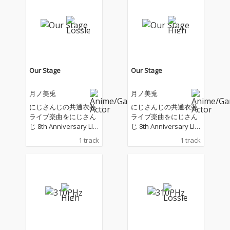
Our Stage
Our Stage
月ノ美兎
月ノ美兎
にじさんじの共通衣装
にじさんじの共通衣装
ライブ楽曲をにじさん
ライブ楽曲をにじさん
じ 8th Anniversary LIV
じ 8th Anniversary LIV
E「CONCERTO」Day1
E「CONCERTO」Day1
1 track
1 track
に出演した女性ライバ
に出演した女性ライバ
ー8名が歌唱 月ノ美
ー8名が歌唱 月ノ美
兎、アンジュ・カトリ
兎、アンジュ・カトリ
ーナ、リゼ・ヘルエス
ーナ、リゼ・ヘルエス
タ、フレン・E・ルス
タ、フレン・E・ルス
タリオ、ヤン ナリ、石
タリオ、ヤン ナリ、石
神のぞみ、ペトラ グリ
神のぞみ、ペトラ グリ
ン、狂蘭 メロコ
ン、狂蘭 メロコ