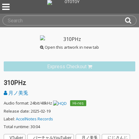
Open this artwork in new tab
Express Checkout
310PHz
月ノ美兎
Audio format: 24bit/48kHz
Hi-res
Release date: 2025-02-19
Label:
AccelNotes Records
Total runtime: 30:04
VTuber
バーチャルYouTuber
月ノ美兎
にじさんじ