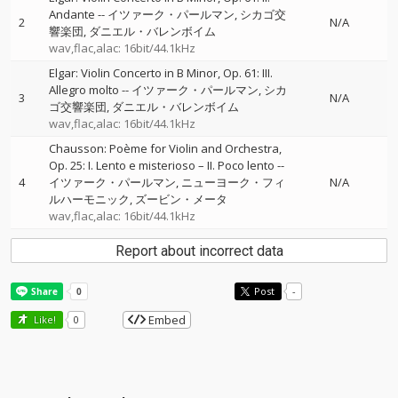
Andante
--
イツァーク・パールマン
シカゴ交
2
N/A
響楽団
ダニエル・バレンボイム
wav,flac,alac: 16bit/44.1kHz
Elgar: Violin Concerto in B Minor, Op. 61: III.
Allegro molto
--
イツァーク・パールマン
シカ
3
N/A
ゴ交響楽団
ダニエル・バレンボイム
wav,flac,alac: 16bit/44.1kHz
Chausson: Poème for Violin and Orchestra,
Op. 25: I. Lento e misterioso – II. Poco lento
--
4
イツァーク・パールマン
ニューヨーク・フィ
N/A
ルハーモニック
ズービン・メータ
wav,flac,alac: 16bit/44.1kHz
Report about incorrect data
Post
-
Embed
Like!
0