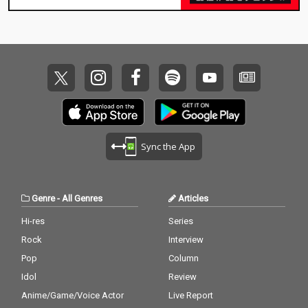
Sync the App
Genre
-
All Genres
Articles
Hi-res
Series
Rock
Interview
Pop
Column
Idol
Review
Anime/Game/Voice Actor
Live Report