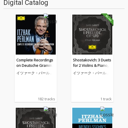
Digital Catalog
Complete Recordings
Shostakovich: 3 Duets
on Deutsche Grammo
for 2 Violins & Piano,
phon & Decca
Op. 97d: I. Prelude (Ve
イツァーク・パールマ
イツァーク・パールマ
rsion for 2 Violins and
ン
ン
Orchestra)
182 tracks
1 track