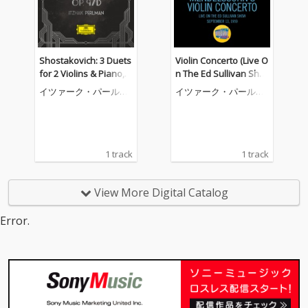
Shostakovich: 3 Duets
Violin Concerto (Live O
for 2 Violins & Piano,
n The Ed Sullivan Sho
Op. 97d: I. Prelude (Ve
w, September 13, 195
イツァーク・パールマ
イツァーク・パールマ
rsion for 2 Violins and
9)
ン
ン
Orchestra)
1 track
1 track
View More Digital Catalog
Error.