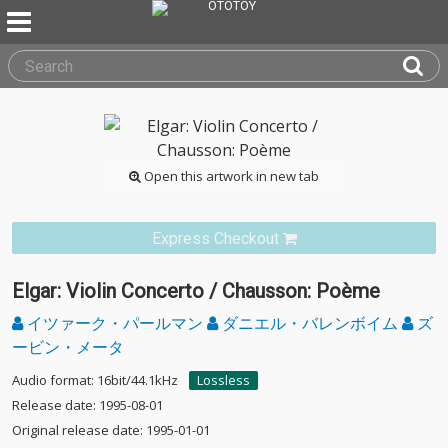
Open this artwork in new tab
Express Checkout
Elgar: Violin Concerto / Chausson: Poème
イツァーク・パールマン
ダニエル・バレンボイム
ズ
ービン・メータ
Audio format: 16bit/44.1kHz
Lossless
Release date: 1995-08-01
Original release date: 1995-01-01