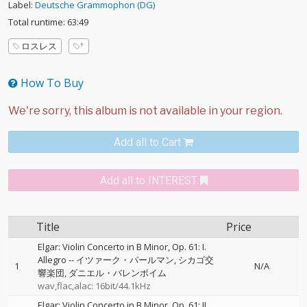
Label:
Deutsche Grammophon (DG)
Total runtime: 63:49
ロスレス
How To Buy
Add all to Cart
Add all to INTEREST
Title
Price
Elgar: Violin Concerto in B Minor, Op. 61: I.
Allegro
--
イツァーク・パールマン
シカゴ交
1
N/A
響楽団
ダニエル・バレンボイム
wav,flac,alac: 16bit/44.1kHz
Elgar: Violin Concerto in B Minor, Op. 61: II.