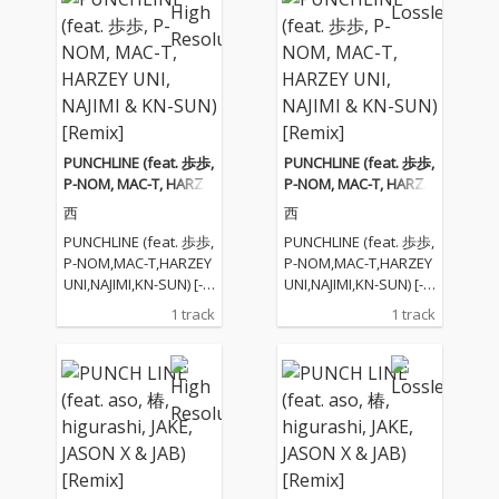
PUNCHLINE (feat. 歩歩,
PUNCHLINE (feat. 歩歩,
P-NOM, MAC-T, HARZE
P-NOM, MAC-T, HARZE
Y UNI, NAJIMI & KN-SU
Y UNI, NAJIMI & KN-SU
西
西
N) [Remix]
N) [Remix]
PUNCHLINE (feat. 歩歩,
PUNCHLINE (feat. 歩歩,
P-NOM,MAC-T,HARZEY
P-NOM,MAC-T,HARZEY
UNI,NAJIMI,KN-SUN) [-E
UNI,NAJIMI,KN-SUN) [-E
pisode"S"-] Lyricist : 歩
pisode"S"-] Lyricist : 歩
1 track
1 track
歩,P-NOM,MAC-T,HARZ
歩,P-NOM,MAC-T,HARZ
EY UNI,NAJIMI,KN-SUN
EY UNI,NAJIMI,KN-SUN
Produced byJASON X
Produced byJASON X
Mixed & Mastered by J
Mixed & Mastered by J
ASON X Jacket Design
ASON X Jacket Design
ed by 公家バイブス Su
ed by 公家バイブス Su
pported by NFMCS NF
pported by NFMCS NF
MCS BOSSである西a.
MCS BOSSである西a.
k.aGrizzlyが繋いだ
k.aGrizzlyが繋いだ