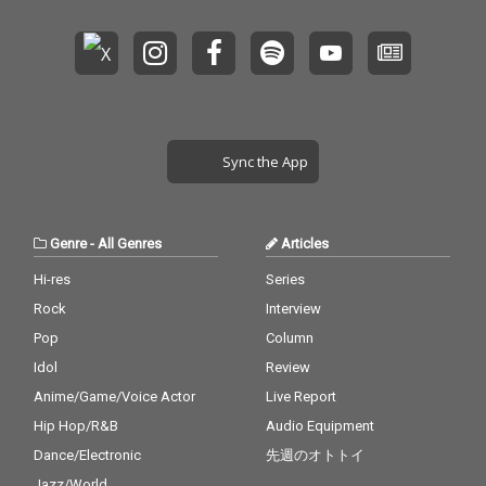
Sync the App
Genre
-
All Genres
Articles
Hi-res
Series
Rock
Interview
Pop
Column
Idol
Review
Anime/Game/Voice Actor
Live Report
Hip Hop/R&B
Audio Equipment
Dance/Electronic
先週のオトトイ
Jazz/World