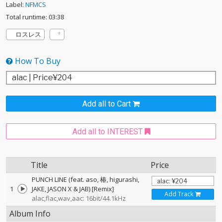
Label:
NFMCS
Total runtime: 03:38
ロスレス
How To Buy
Add all to Cart
Add all to INTEREST
Title
Price
PUNCH LINE (feat. aso, 椿, higurashi,
1
JAKE, JASON X & JAB) [Remix]
Add Track
alac,flac,wav,aac: 16bit/44.1kHz
Album Info