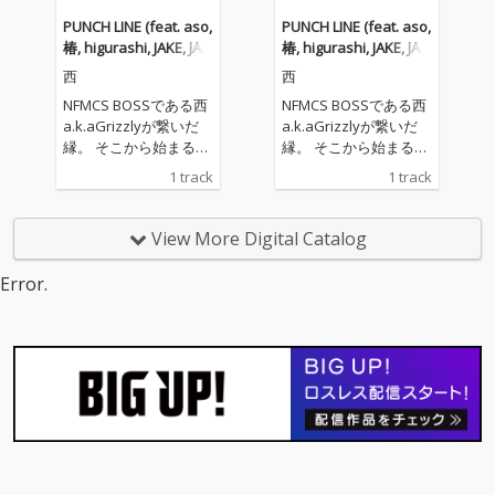
縁。 そこから始まる24
縁。 そこから始まる24
PUNCH LINE (feat. aso,
PUNCH LINE (feat. aso,
人のアーティストによ
人のアーティストによ
椿, higurashi, JAKE, JAS
椿, higurashi, JAKE, JAS
る PUNCH LINE REMIX
る PUNCH LINE REMIX
ON X & JAB) [Remix]
ON X & JAB) [Remix]
西
西
企画の第四話が配信。
企画の第四話が配信。
参加アーティストは 歩
参加アーティストは 歩
NFMCS BOSSである西
NFMCS BOSSである西
歩 P-NOM MAC-T HARZ
歩 P-NOM MAC-T HARZ
a.k.aGrizzlyが繋いだ
a.k.aGrizzlyが繋いだ
EY UNI NAJIMI KN-SUN
EY UNI NAJIMI KN-SUN
縁。 そこから始まる24
縁。 そこから始まる24
による PUNCH LINE-Epi
による PUNCH LINE-Epi
人のアーティストによ
人のアーティストによ
1 track
1 track
sode"S"- が配信開始。
sode"S"- が配信開始。
る PUNCH LINE REMIX
る PUNCH LINE REMIX
一期一会の縁が繋いだ
一期一会の縁が繋いだ
企画の第二話が配信。
企画の第二話が配信。
こちらの企画は 一度一
こちらの企画は 一度一
参加アーティストは as
参加アーティストは as
View More Digital Catalog
区切りだが ここからが
区切りだが ここからが
o 椿 higurashi JAKE JAS
o 椿 higurashi JAKE JAS
始まりかもしれない。
始まりかもしれない。
ON X JAB による PUNC
ON X JAB による PUNC
Error.
24人が繋いだバトンが
24人が繋いだバトンが
H LINE-Episode"E"- が
H LINE-Episode"E"- が
次の物語へ。
次の物語へ。
配信開始。 背中から始
配信開始。 背中から始
まる物語がある。 あの
まる物語がある。 あの
人はそうだった。 あな
人はそうだった。 あな
たのお陰でここまで来
たのお陰でここまで来
れた。 その先の物語は
れた。 その先の物語は
ここから作る。 遊びの
ここから作る。 遊びの
先の絆がここにある。
先の絆がここにある。