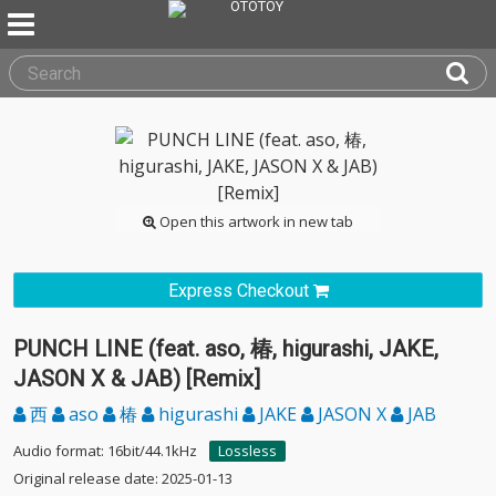
Open this artwork in new tab
Express Checkout
PUNCH LINE (feat. aso, 椿, higurashi, JAKE,
JASON X & JAB) [Remix]
西
aso
椿
higurashi
JAKE
JASON X
JAB
Audio format: 16bit/44.1kHz
Lossless
Original release date: 2025-01-13