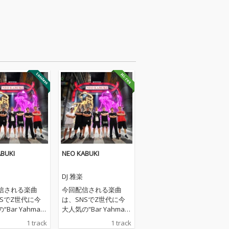
BUKI
NEO KABUKI
DJ 雅楽
信される楽曲
今回配信される楽曲
NSでZ世代に今
は、SNSでZ世代に今
Bar Yahman”
大人気の“Bar Yahman”
PAN Dogs” との
と “JAPAN Dogs” との
1 track
1 track
『NEO KABUK
コラボ曲『NEO KABUK