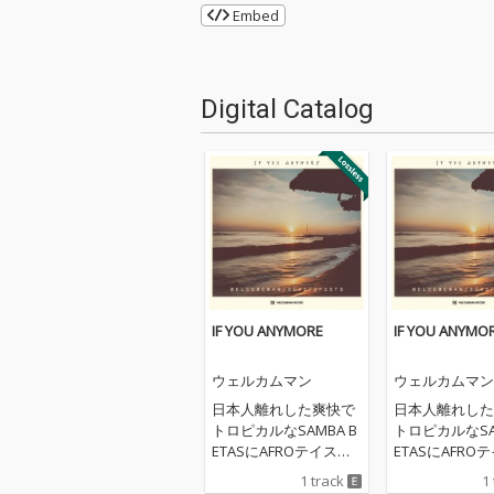
Embed
Digital Catalog
IF YOU ANYMORE
IF YOU ANYMO
ウェルカムマン
ウェルカムマン
日本人離れした爽快で
日本人離れした
トロピカルなSAMBA B
トロピカルなSA
ETASにAFROテイスト
ETASにAFRO
をのせて、インド人ラ
をのせて、イン
1 track
1
ッパー2FISTDとLAとイ
ッパー2FISTD