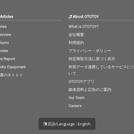
とは、
あり、
「和」
Articles
About OTOTOY
れ、日
曲とな
ries
What is OTOTOY?
楽曲は
terview
会社概要
瞬間か
ックと
olumn
利用規約
ィスト
view
プライバシー・ポリシー
期待が
が織り
ve Report
特定商取引法に基づく表示
代が交
dio Equipment
外部データ連携しているサービスに
だ。
いて
週のオトトイ
OTOTOYアプリ
媒体資料と広告のご案内
Our Team
Careers
言語/Language - English