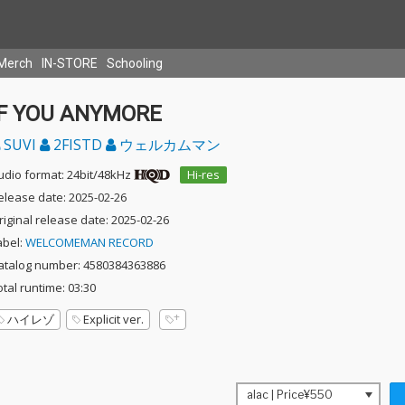
Merch
IN-STORE
Schooling
IF YOU ANYMORE
SUVI
2FISTD
ウェルカムマン
udio format: 24bit/48kHz
Hi-res
elease date: 2025-02-26
riginal release date: 2025-02-26
abel:
WELCOMEMAN RECORD
atalog number: 4580384363886
otal runtime: 03:30
ハイレゾ
Explicit ver.