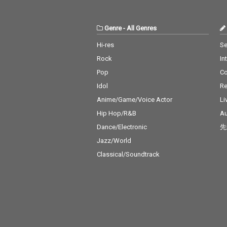
Genre
-
All Genres
Hi-res
Se
Rock
In
Pop
C
Idol
Re
Anime/Game/Voice Actor
Li
Hip Hop/R&B
Au
Dance/Electronic
先
Jazz/World
Classical/Soundtrack