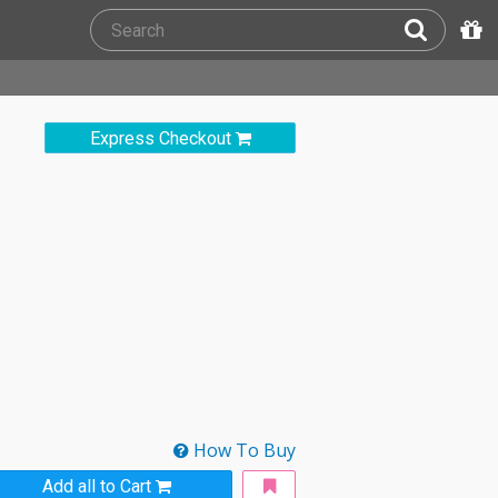
Express Checkout
How To Buy
Add all to Cart