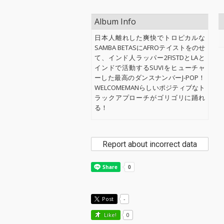
Album Info
日本人離れした爽快でトロピカルな
SAMBA BETASにAFROテイストをのせ
て、インド人ラッパー2FISTDとLAと
インドで活動するSUVIをヒューチャ
ーした最高のダンスナンバーJ-POP！
WELCOMEMANらしいポジティブなト
ラックアプローチがゴリゴリに踊れ
る！
Report about incorrect data
Post
-
Like!
0