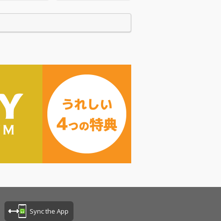
Bar Yahma
I』だ。“Bar Yahma
「なんでYAねん
n”とは「なんでYAねん
feat.YAHMAN」
DJ雅楽 feat.YAHMAN」
番号 YAHMAN
や「電話番号 YAHMAN
.DJ雅楽」から3作
feat.DJ雅楽」から3作
コラボとなる。
品目のコラボとなる。
JAPAN Dogs”
そして “JAPAN Dogs”
ラボを迎え、3
の初コラボを迎え、3
コラボ楽曲が誕
組初のコラボ楽曲が誕
福岡、
生した。 大阪、福岡、
東京から生まれ
そして東京から生まれ
楽を愛するお祭
た、音楽を愛するお祭
ちが共演し、革
り漢たちが共演し、革
こす初のコラボ
命を起こす初のコラボ
NEO KABUK
楽曲、「NEO KABUK
、各地方から東京
I」は、各地方から東京
地、歌舞伎町へ
の中心地、歌舞伎町へ
、新たなスタイ
集結し、新たなスタイ
信していこうと
ルを発信していこうと
味が込められて
いう意味が込められて
また、「DJ雅楽
いる。また、「DJ雅楽
）」の別の読み
（うた）」の別の読み
Sync the App
楽（ががく）」
方「雅楽（ががく）」