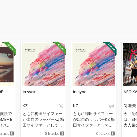
RE
in sync
in sync
NEO KA
KZ
KZ
DJ 雅楽
爽快で
ともに梅田サイファー
ともに梅田サイファー
今回配
MBA B
が出自のラッパーKZ 梅
が出自のラッパーKZ 梅
は、S
テイスト
田サイファーとして出
田サイファーとして出
大人気の“
ド人ラ
演したファーストテイ
演したファーストテイ
と “JA
 track
8 tracks
8 tracks
とLAとイ
クの映像がバズり、 Ti
クの映像がバズり、 Ti
コラボ曲