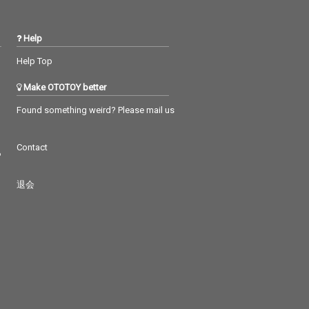
楽器の意味でも
とは、楽器の意味でも
日本の伝統的な
あり、日本の伝統的な
の要素も取り入
「和」の要素も取り入
Help
本ならではの楽
れ、日本ならではの楽
っている。 この
曲となっている。 この
Help Top
、初めて聞いた
楽曲は、初めて聞いた
ら癖になるトラ
瞬間から癖になるトラ
Make OTOTOY better
、3組のアーテ
ックと、3組のアーテ
が描く未来への
ィストが描く未来への
Found something weird? Please mail us
込められた歌詞
期待が込められた歌詞
成す、伝統と現
が織り成す、伝統と現
Contact
錯している1曲
代が交錯している1曲
つ
だ。
退会