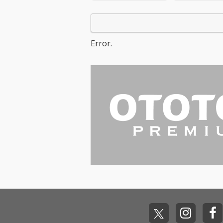
ンドで活動するSUVIを
ンドで活動するS
ヒューチャーした最高
ヒューチャーし
のダンスナンバーJ-PO
のダンスナンバー
P！WELCOMEMANらし
P！WELCOME
Error.
いポジティブなトラッ
いポジティブな
クアプローチがゴリゴ
クアプローチが
リに踊れる！
リに踊れる！