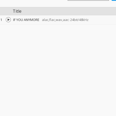
Title
1
IF YOU ANYMORE
alac,flac,wav,aac: 24bit/48kHz