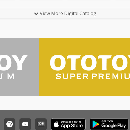
UVIを
kTokで1億回、YouTub
kTokで1億回、YouTub
I』だ。“
た最高
eで2000万回再生を記
eで2000万回再生を記
n”とは
View More Digital Catalog
J-PO
録。 今回のアルバムは
録。 今回のアルバムは
DJ雅楽 
MANらし
全曲を通してコラボア
全曲を通してコラボア
や「電話
トラッ
ーティストとの共演。
ーティストとの共演。
feat
ゴリゴ
HipHop界隈ではなく、
HipHop界隈ではなく、
品目の
様々なジャンルの方々
様々なジャンルの方々
そして “
をチョイスしており、
をチョイスしており、
の初コ
バラエティー豊かなア
バラエティー豊かなア
組初の
ルバムへと昇華を遂げ
ルバムへと昇華を遂げ
生した。 大阪、
ている。 トラックメイ
ている。 トラックメイ
そして
カーは新進気鋭の「F1
カーは新進気鋭の「F1
た、音
REWORKS」が全曲を
REWORKS」が全曲を
り漢た
担当。 lo-fi hiphopを
担当。 lo-fi hiphopを
命を起
ベースに感情豊かなト
ベースに感情豊かなト
楽曲、「
ラックが目白押しであ
ラックが目白押しであ
I」は
る。
る。
の中心
集結し
ルを発
いう意
いる。
（うた
方「雅