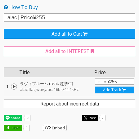
How To Buy
Add all to Cart
Add all to INTEREST
Title
Price
ラヴィブルーム (feat. 超学生)
1
alac,flac,wav,aac: 16bit/44.1kHz
Add Track
Report about incorrect data
Post
-
Embed
Like!
0