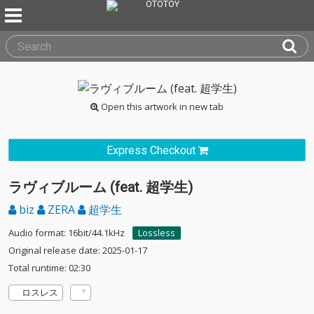
Open this artwork in new tab
Express Checkout
ラヴィブルーム (feat. 超学生)
biz
ZERA
超学生
Audio format: 16bit/44.1kHz
Lossless
Original release date: 2025-01-17
Total runtime: 02:30
ロスレス