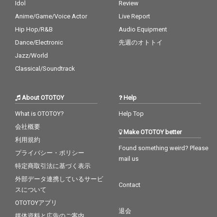
Idol
Review
Anime/Game/Voice Actor
Live Report
Hip Hop/R&B
Audio Equipment
Dance/Electronic
先週のオトトイ
Jazz/World
Classical/Soundtrack
About OTOTOY
Help
What is OTOTOY?
Help Top
会社概要
Make OTOTOY better
利用規約
Found something weird? Please
プライバシー・ポリシー
mail us
特定商取引法に基づく表示
外部データ連携しているサービ
Contact
スについて
OTOTOYアプリ
退会
媒体資料と広告のご案内