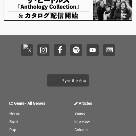
Sync the App
Genre
-
All Genres
Articles
Hi-res
Series
Rock
Interview
Pop
Column