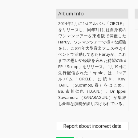
Album Info
2024年2月に1stアルバム「CIRCLE」
をリリースし、同年3月には自身初の
ワンマンツアーを東名阪で開催した
Haruy。ワンマンツアーで様々な経験
をし、この1年大型音楽フェスやDJイ
ベントで活動してきたHaruyが、これ
までの思いや経験を込めた待望の3rd
EP「Scoop」をリリース。 1月19日に
先行配信された「Apple」は、1stア
ルバム「CIRCLE」に続き、Key.
TAIHEI（Suchmos, 賽）をはじめ、
Ba. 市川仁也（D.A.N.）、Dr. Ippei
Sawamura（SANABAGUN.）が集結
し豪華な演奏が繰り広げられている。
Report about incorrect data