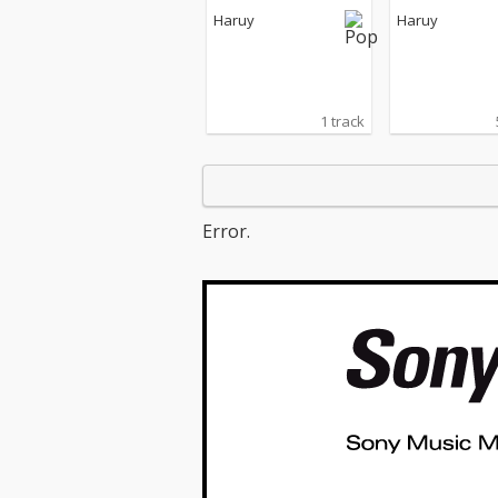
Haruy
Haruy
1 track
Error.