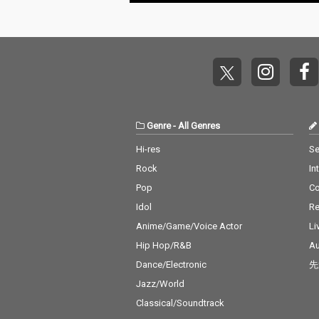
Genre
-
All Genres
Hi-res
Se
Rock
In
Pop
C
Idol
Re
Anime/Game/Voice Actor
Li
Hip Hop/R&B
Au
Dance/Electronic
先
Jazz/World
Classical/Soundtrack