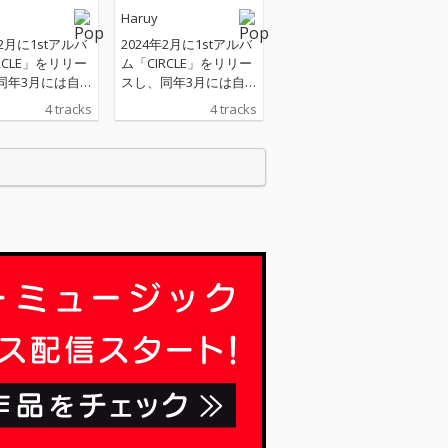
Haruy
年2月に1stアルバ
2024年2月に1stアルバ
RCLE」をリリー
ム「CIRCLE」をリリー
同年3月には自
スし、同年3月には自
ワンマンツアー
身初のワンマンツアー
4 tracks
4 tracks
阪で開催したHa
を東名阪で開催したHa
。ワンマンツアー
ruy。ワンマンツアー
な経験をし、こ
で様々な経験をし、こ
大型音楽フェス
の1年大型音楽フェス
イベントで活動し
やDJイベントで活動し
aruyが、これ
てきたHaruyが、これ
思いや経験を込
までの思いや経験を込
の3rd EP「Sc
めた待望の3rd EP「Sc
をリリース。 1
oop」をリリース。 1
日に先行配信され
月19日に先行配信され
ple」は、1stア
た「Apple」は、1stア
CIRCLE」に続
ルバム「CIRCLE」に続
. TAIHEI（Such
き、Key. TAIHEI（Such
 賽）をはじめ、B
mos, 賽）をはじめ、B
仁也（D.A.
a. 市川仁也（D.A.
Dr. 澤村一平（S
N.）、Dr. 澤村一平（S
AGUN.）が集結
ANABAGUN.）が集結
な演奏が繰り広
し豪華な演奏が繰り広