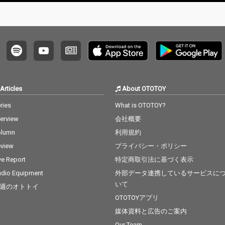
げられ
で新た
れるの
化する
n」と
感のある
れらの楽
rkfstb
o(yo
Articles
About OTOTOY
メーカ
してお
ries
What is OTOTOY?
Haru
terview
会社概要
魅力が
aruy
olumn
利用規約
に、TAI
view
プライバシー・ポリシー
賽）が
軽快で
ve Report
特定商取引法に基づく表示
「Swi
dio Equipment
外部データ連携しているサービスに
ており
いて
週のオトトイ
な歌声
を感じ
OTOTOYアプリ
現、力
媒体資料と広告のご案内
なメロ
Our Team