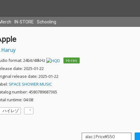
Merch
IN-STORE
Schooling
Apple
Haruy
udio format: 24bit/48kHz
Hi-res
elease date: 2025-01-22
riginal release date: 2025-01-22
abel:
SPACE SHOWER MUSIC
atalog number: 4580789687365
otal runtime: 04:08
ハイレゾ