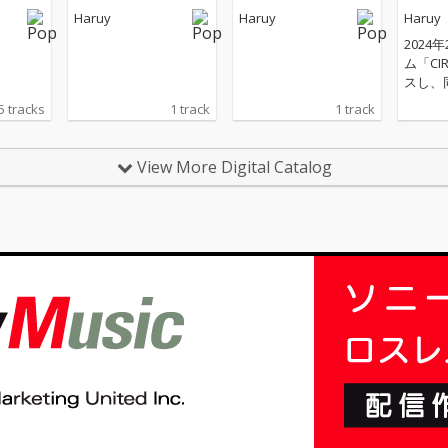
Haruy
Haruy
Haruy
2024
ム「CI
スし、
身初の
5 tracks
1 track
1 track
を東名
ruy
で様々
View More Digital Catalog
の1年
やDJ
てきたH
までの
めた待望
oop」
月19
た「Ap
ルバム「
き、Key
mos,
a. 市川
N.）、
ANAB
し豪華