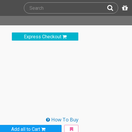
Express Checkout
How To Buy
Add all to Cart