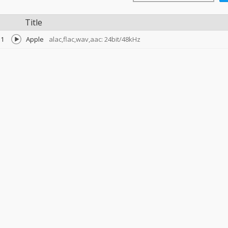
Title
1
Apple
alac,flac,wav,aac: 24bit/48kHz