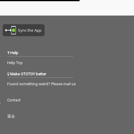
ている。 EPの中
げられている。 EPの中
な試みが感じら
で新たな試みが感じら
が、緩やかに変
れるのが、緩やかに変
メロウな「Sig
化するメロウな「Sig
、幻想的で浮遊
n」と、幻想的で浮遊
Sync the App
「Bird」。こ
感のある「Bird」。こ
曲にはKeity(b
れらの楽曲にはKeity(b
lend)とyuya sait
rkfstblend)とyuya sait
nawo)、トラック
o(yonawo)、トラック
Help
ーのUinが参加
メーカーのUinが参加
り、これまでの
しており、これまでの
Help Top
yとはひと味違う
Haruyとはひと味違う
感じられる。 H
魅力が感じられる。 H
Make OTOTOY better
のデモ音源を基
aruyのデモ音源を基
HEI（Suchmos,
に、TAIHEI（Suchmos,
Found something weird? Please mail us
リアレンジした
賽）がリアレンジした
ダンサブルな
軽快でダンサブルな
Contact
ng」も収められ
「Swing」も収められ
つ
、透き通るよう
ており、透き通るよう
、温もりと哀愁
な歌声、温もりと哀愁
退会
させる繊細な表
を感じさせる繊細な表
を抜いた軽やか
現、力を抜いた軽やか
ディでEP全体が
なメロディでEP全体が