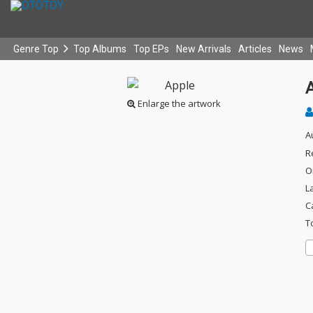
Genre Top
Top Albums
Top EPs
New Arrivals
Articles
News
Enlarge the artwork
A
R
O
L
C
T