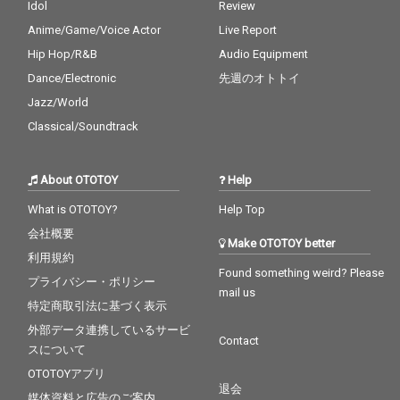
Idol
Review
Anime/Game/Voice Actor
Live Report
Hip Hop/R&B
Audio Equipment
Dance/Electronic
先週のオトトイ
Jazz/World
Classical/Soundtrack
About OTOTOY
Help
What is OTOTOY?
Help Top
会社概要
Make OTOTOY better
利用規約
Found something weird? Please
プライバシー・ポリシー
mail us
特定商取引法に基づく表示
外部データ連携しているサービ
Contact
スについて
OTOTOYアプリ
退会
媒体資料と広告のご案内