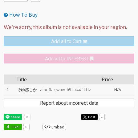
How To Buy
Add all to Cart
Add all to INTEREST
Title
Price
1
そゆ感じか
alac,flac,wav: 16bit/44.1kHz
N/A
Report about incorrect data
Post
-
Embed
Like!
0