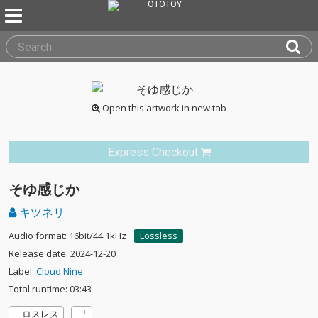
Open this artwork in new tab
Express Checkout
そゆ感じか
キツネリ
Audio format: 16bit/44.1kHz
Lossless
Release date: 2024-12-20
Label:
Cloud Nine
Total runtime: 03:43
ロスレス