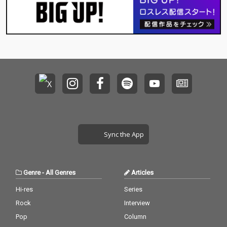
Sync the App
Genre
-
All Genres
Articles
Hi-res
Series
Rock
Interview
Pop
Column