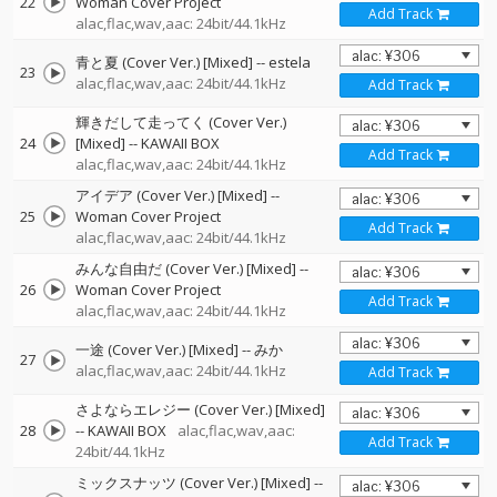
22
Woman Cover Project
Add Track
alac,flac,wav,aac: 24bit/44.1kHz
青と夏 (Cover Ver.) [Mixed]
--
estela
23
alac,flac,wav,aac: 24bit/44.1kHz
Add Track
輝きだして走ってく (Cover Ver.)
24
[Mixed]
--
KAWAII BOX
Add Track
alac,flac,wav,aac: 24bit/44.1kHz
アイデア (Cover Ver.) [Mixed]
--
25
Woman Cover Project
Add Track
alac,flac,wav,aac: 24bit/44.1kHz
みんな自由だ (Cover Ver.) [Mixed]
--
26
Woman Cover Project
Add Track
alac,flac,wav,aac: 24bit/44.1kHz
一途 (Cover Ver.) [Mixed]
--
みか
27
alac,flac,wav,aac: 24bit/44.1kHz
Add Track
さよならエレジー (Cover Ver.) [Mixed]
28
--
KAWAII BOX
alac,flac,wav,aac:
Add Track
24bit/44.1kHz
ミックスナッツ (Cover Ver.) [Mixed]
--