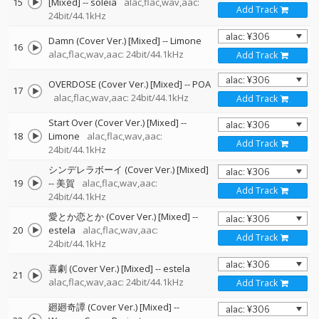
15
[Mixed]
--
soleia
alac,flac,wav,aac:
Add Track
24bit/44.1kHz
Damn (Cover Ver.) [Mixed]
--
Limone
16
alac,flac,wav,aac: 24bit/44.1kHz
Add Track
OVERDOSE (Cover Ver.) [Mixed]
--
POA
17
alac,flac,wav,aac: 24bit/44.1kHz
Add Track
Start Over (Cover Ver.) [Mixed]
--
18
Limone
alac,flac,wav,aac:
Add Track
24bit/44.1kHz
シンデレラボーイ (Cover Ver.) [Mixed]
19
--
美賀
alac,flac,wav,aac:
Add Track
24bit/44.1kHz
愛とか恋とか (Cover Ver.) [Mixed]
--
20
estela
alac,flac,wav,aac:
Add Track
24bit/44.1kHz
喜劇 (Cover Ver.) [Mixed]
--
estela
21
alac,flac,wav,aac: 24bit/44.1kHz
Add Track
廻廻奇譚 (Cover Ver.) [Mixed]
--