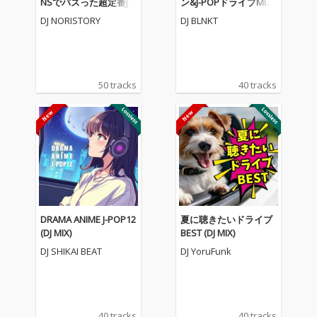
NSでバズった超定番J-P
ン&J-POPドライブMIX1
OP&人気アニソンメド
9 (DJ MIX)
DJ NORISTORY
DJ BLNKT
レー- (DJ MIX)
50 tracks
40 tracks
DRAMA ANIME J-POP12
夏に聴きたいドライブ
(DJ MIX)
BEST (DJ MIX)
DJ SHIKAI BEAT
DJ YoruFunk
40 tracks
40 tracks