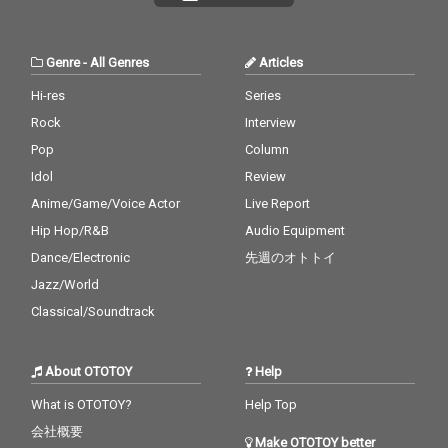
Genre
-
All Genres
Articles
Hi-res
Series
Rock
Interview
Pop
Column
Idol
Review
Anime/Game/Voice Actor
Live Report
Hip Hop/R&B
Audio Equipment
Dance/Electronic
先週のオトトイ
Jazz/World
Classical/Soundtrack
About OTOTOY
Help
What is OTOTOY?
Help Top
会社概要
Make OTOTOY better