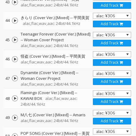
43
alac,flac,wav,aac: 24bit/44.1kHz
Add Track
きらり (Cover Ver.) [Mixed]
--
平間美賀
44
alac,flac,wav,aac: 24bit/44.1kHz
Add Track
Teenager Forever (Cover Ver.) [Mixed]
45
--
Woman Cover Project
Add Track
alac,flac,wav,aac: 24bit/44.1kHz
怪盗 (Cover Ver.) [Mixed]
--
平間美賀
46
alac,flac,wav,aac: 24bit/44.1kHz
Add Track
Dynamite (Cover Ver.) [Mixed]
--
47
Woman Cover Project
Add Track
alac,flac,wav,aac: 24bit/44.1kHz
Flamingo (Cover Ver.) [Mixed]
--
48
KAWAII BOX
alac,flac,wav,aac:
Add Track
24bit/44.1kHz
M八七 (Cover Ver.) [Mixed]
--
Amaris
49
alac,flac,wav,aac: 24bit/44.1kHz
Add Track
POP SONG (Cover Ver.) [Mixed]
--
美賀