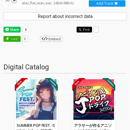
50
alac,flac,wav,aac: 24bit/48kHz
Add Track
Report about incorrect data
Post
-
Embed
Like!
0
Digital Catalog
SUMMER POP FEST. -S
アラサーが作るアニソ