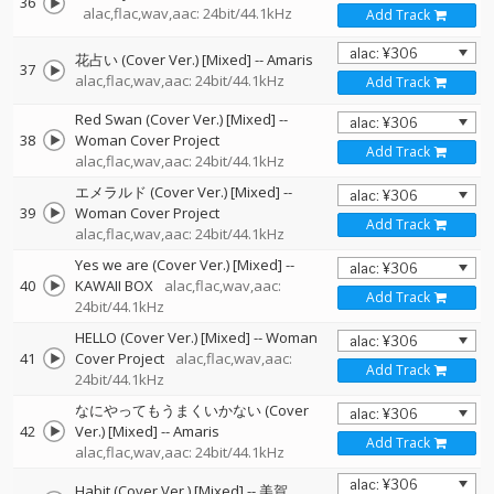
36
alac,flac,wav,aac: 24bit/44.1kHz
Add Track
花占い (Cover Ver.) [Mixed]
--
Amaris
37
alac,flac,wav,aac: 24bit/44.1kHz
Add Track
Red Swan (Cover Ver.) [Mixed]
--
38
Woman Cover Project
Add Track
alac,flac,wav,aac: 24bit/44.1kHz
エメラルド (Cover Ver.) [Mixed]
--
39
Woman Cover Project
Add Track
alac,flac,wav,aac: 24bit/44.1kHz
Yes we are (Cover Ver.) [Mixed]
--
40
KAWAII BOX
alac,flac,wav,aac:
Add Track
24bit/44.1kHz
HELLO (Cover Ver.) [Mixed]
--
Woman
41
Cover Project
alac,flac,wav,aac:
Add Track
24bit/44.1kHz
なにやってもうまくいかない (Cover
42
Ver.) [Mixed]
--
Amaris
Add Track
alac,flac,wav,aac: 24bit/44.1kHz
Habit (Cover Ver.) [Mixed]
--
美賀