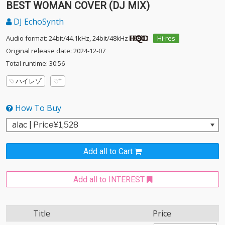
BEST WOMAN COVER (DJ MIX)
DJ EchoSynth
Audio format: 24bit/44.1kHz, 24bit/48kHz
Hi-res
Original release date: 2024-12-07
Total runtime: 30:56
ハイレゾ
How To Buy
Add all to Cart
Add all to INTEREST
Title
Price