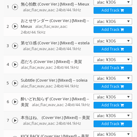
無心拍数 (Cover Ver.) [Mixed]
--
Mieux
1
alac,flac,wav,aac: 24bit/44.1kHz
Add Track
おとせサンダー (Cover Ver.) [Mixed]
--
2
Mieux
alac,flac,wav,aac:
Add Track
24bit/44.1kHz
第ゼロ感 (Cover Ver.) [Mixed]
--
estela
3
alac,flac,wav,aac: 24bit/44.1kHz
Add Track
恋だろ (Cover Ver.) [Mixed]
--
美賀
4
alac,flac,wav,aac: 24bit/44.1kHz
Add Track
Subtitle (Cover Ver.) [Mixed]
--
soleia
5
alac,flac,wav,aac: 24bit/44.1kHz
Add Track
酔いどれ知らず (Cover Ver.) [Mixed]
--
6
美賀
alac,flac,wav,aac: 24bit/44.1kHz
Add Track
本当はね、 (Cover Ver.) [Mixed]
--
美賀
7
alac,flac,wav,aac: 24bit/44.1kHz
Add Track
KICK BACK (Cover Ver.) [Mixed]
--
美賀