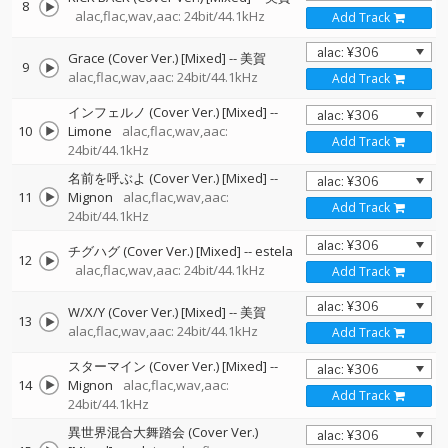
8
alac,flac,wav,aac: 24bit/44.1kHz
Add Track
Grace (Cover Ver.) [Mixed]
--
美賀
9
alac,flac,wav,aac: 24bit/44.1kHz
Add Track
インフェルノ (Cover Ver.) [Mixed]
--
10
Limone
alac,flac,wav,aac:
Add Track
24bit/44.1kHz
名前を呼ぶよ (Cover Ver.) [Mixed]
--
11
Mignon
alac,flac,wav,aac:
Add Track
24bit/44.1kHz
チグハグ (Cover Ver.) [Mixed]
--
estela
12
alac,flac,wav,aac: 24bit/44.1kHz
Add Track
W/X/Y (Cover Ver.) [Mixed]
--
美賀
13
alac,flac,wav,aac: 24bit/44.1kHz
Add Track
スターマイン (Cover Ver.) [Mixed]
--
14
Mignon
alac,flac,wav,aac:
Add Track
24bit/44.1kHz
異世界混合大舞踏会 (Cover Ver.)