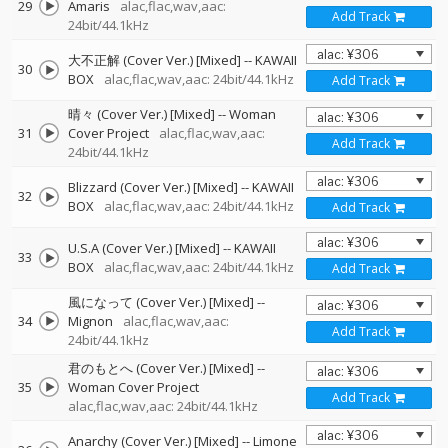
29
Amaris
alac,flac,wav,aac:
Add Track
24bit/44.1kHz
大不正解 (Cover Ver.) [Mixed]
--
KAWAII
30
BOX
alac,flac,wav,aac: 24bit/44.1kHz
Add Track
晴々 (Cover Ver.) [Mixed]
--
Woman
31
Cover Project
alac,flac,wav,aac:
Add Track
24bit/44.1kHz
Blizzard (Cover Ver.) [Mixed]
--
KAWAII
32
BOX
alac,flac,wav,aac: 24bit/44.1kHz
Add Track
U.S.A (Cover Ver.) [Mixed]
--
KAWAII
33
BOX
alac,flac,wav,aac: 24bit/44.1kHz
Add Track
風になって (Cover Ver.) [Mixed]
--
34
Mignon
alac,flac,wav,aac:
Add Track
24bit/44.1kHz
君のもとへ (Cover Ver.) [Mixed]
--
35
Woman Cover Project
Add Track
alac,flac,wav,aac: 24bit/44.1kHz
Anarchy (Cover Ver.) [Mixed]
--
Limone