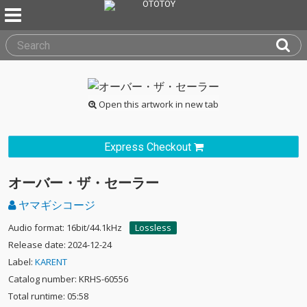
Open this artwork in new tab
Express Checkout
オーバー・ザ・セーラー
ヤマギシコージ
Audio format: 16bit/44.1kHz
Lossless
Release date: 2024-12-24
Label:
KARENT
Catalog number: KRHS-60556
Total runtime: 05:58