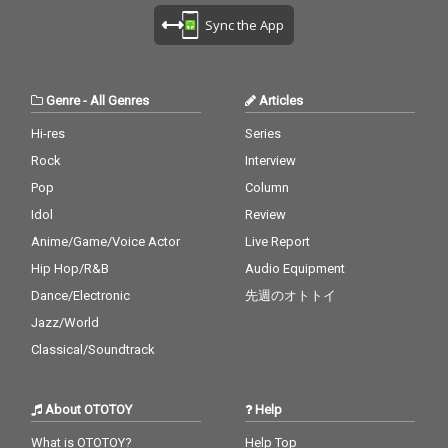
Sync the App
Genre
-
All Genres
Articles
Hi-res
Series
Rock
Interview
Pop
Column
Idol
Review
Anime/Game/Voice Actor
Live Report
Hip Hop/R&B
Audio Equipment
Dance/Electronic
先週のオトトイ
Jazz/World
Classical/Soundtrack
About OTOTOY
Help
What is OTOTOY?
Help Top