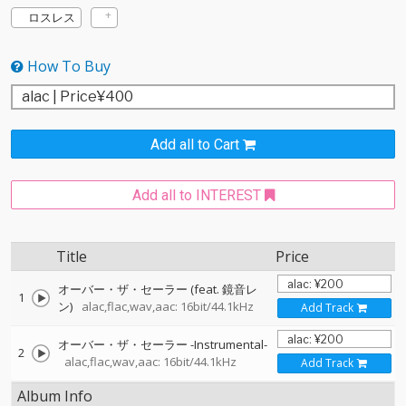
ロスレス
How To Buy
Add all to Cart
Add all to INTEREST
Title
Price
オーバー・ザ・セーラー (feat. 鏡音レ
1
ン)
alac,flac,wav,aac: 16bit/44.1kHz
Add Track
オーバー・ザ・セーラー -Instrumental-
2
alac,flac,wav,aac: 16bit/44.1kHz
Add Track
Album Info