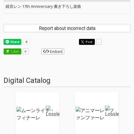
鏡音レン 17th Anniversary 書き下ろし楽曲
Report about incorrect data
Post
-
Embed
Like!
0
Digital Catalog