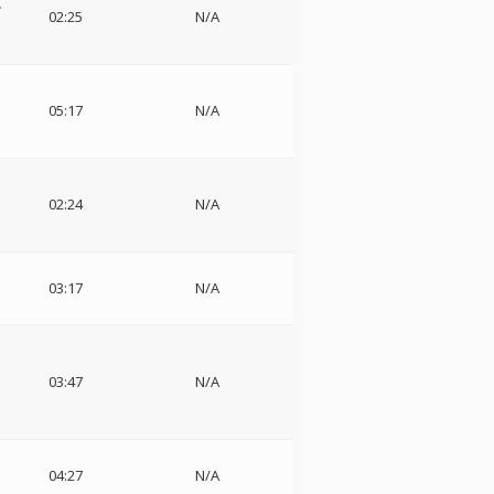
ル
02:25
N/A
・
・
05:17
N/A
フ
ド
02:24
N/A
ィ
03:17
N/A
ョ
03:47
N/A
団
04:27
N/A