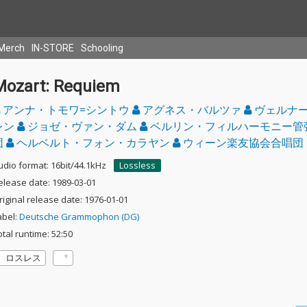
Merch
IN-STORE
Schooling
Mozart: Requiem
アンナ・トモワ=シントウ
アグネス・バルツァ
ヴェルナ
レン
ジョゼ・ヴァン・ダム
ベルリン・フィルハーモニー管
団
ヘルベルト・フォン・カラヤン
ウィーン楽友協会合唱団
udio format: 16bit/44.1kHz
Lossless
elease date: 1989-03-01
riginal release date: 1976-01-01
abel:
Deutsche Grammophon (DG)
otal runtime: 52:50
ロスレス