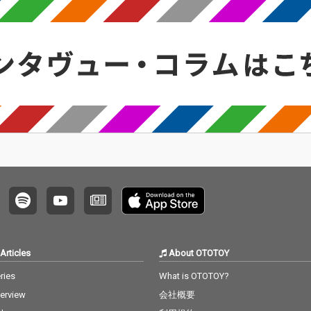
Articles
About OTOTOY
ries
What is OTOTOY?
terview
会社概要