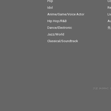
Pop
C
Idol
Re
Anime/Game/Voice Actor
Li
Hip Hop/R&B
Au
Dance/Electronic
先
Jazz/World
Classical/Soundtrack
許諾 JASRAC: 9