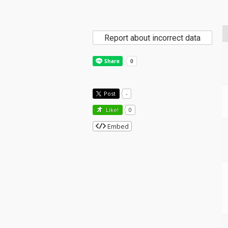
Report about incorrect data
Post
-
Like!
0
Embed