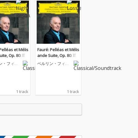
Pelléas et Mélis
Fauré: Pelléas et Mélis
te, Op. 80: III.
ande Suite, Op. 80: III.
nne. Allegretto m
Sicilienne. Allegretto m
ン・フィル
ベルリン・フィル
oderato
olto moderato
ニー管弦楽
ハーモニー管弦楽
団
1 track
1 track