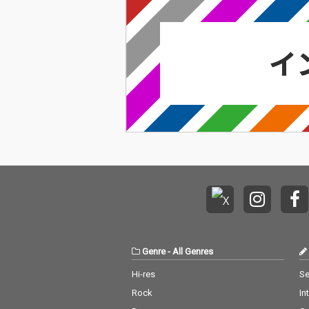
Genre
-
All Genres
Hi-res
Se
Rock
In