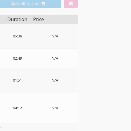
Add all to Cart
Duration
Price
05:38
N/A
シ
02:49
N/A
ド
01:51
N/A
ョ
04:12
N/A
ル