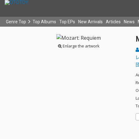
Genre Top
Top Albums
Top EPs
New Arrivals
Articles
News
Enlarge the artwork
A
R
O
L
T