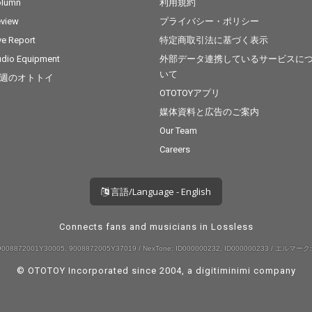
olumn
利用規約
view
プライバシー・ポリシー
ve Report
特定商取引法に基づく表示
dio Equipment
外部データ連携しているサービスに
いて
週のオトトイ
OTOTOYアプリ
媒体資料と広告のご案内
Our Team
Careers
言語/Language - English
Connects fans and musicians in Lossless
008872001Y30005, 9008872005Y37019 / NexTone: ID000000232, ID000000233 / エルマーク:
© OTOTOY Incorporated since 2004, a
digitiminimi
company