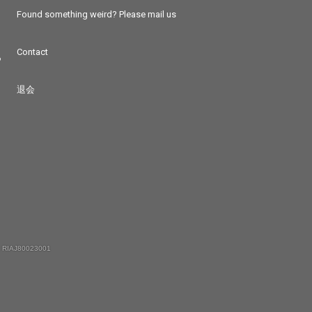
Found something weird? Please mail us
Contact
つ
退会
 RIAJ80023001