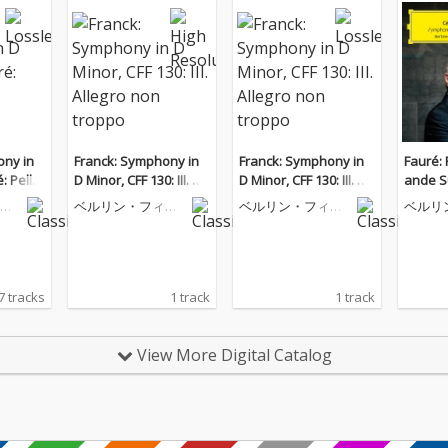
ony in
Franck: Symphony in
Franck: Symphony in
Fauré: 
: Pellé
D Minor, CFF 130: III. All
D Minor, CFF 130: III. All
ande Sui
e
egro non troppo
egro non troppo
Sicilie
ル
ベルリン・フィル
ベルリン・フィル
ベルリ
olto m
楽
ハーモニー管弦楽
ハーモニー管弦楽
ハーモ
団
団
団
7 tracks
1 track
1 track
View More Digital Catalog