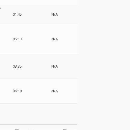
z
フ
・
01:45
N/A
・
フ
05:13
N/A
ド
03:35
N/A
06:10
N/A