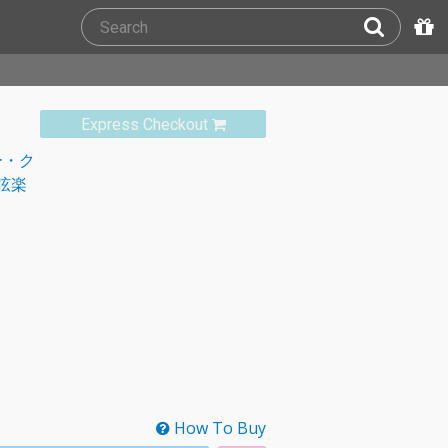
Express Checkout
ー・ク
弦楽
How To Buy