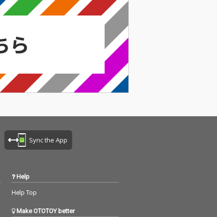
Sync the App
Help
Help Top
Make OTOTOY better