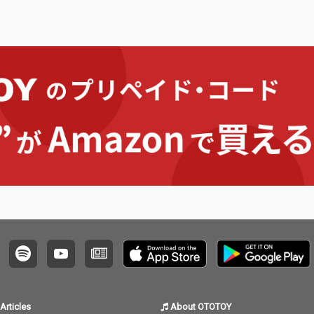
な！ レーベル移籍第一
な！ 
弾は、超絶ギタリスト
弾は、
としても名高いe-ZUKA
としても
(from GRANRODEO）
(from
の待望のソロアルバ
の待望
ム！ メロディーメーカ
ム！ 
ーとしてもアニソン
ーとし
界、ロック界、ヘビー
界、ロ
メタル界でも孤高の存
メタル
在であるe-ZUKAの待望
在である
のソロアルバムがリリ
のソロ
ース！ メタラーを唸ら
ース！
せる超絶ギターを余す
せる超
ことなくお届け！
ことな
Articles
About OTOTOY