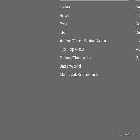
Hi-res
Se
Rock
In
Pop
C
Idol
Re
Anime/Game/Voice Actor
Li
Hip Hop/R&B
Au
Dance/Electronic
先
Jazz/World
Classical/Soundtrack
許諾 JASRAC: 9