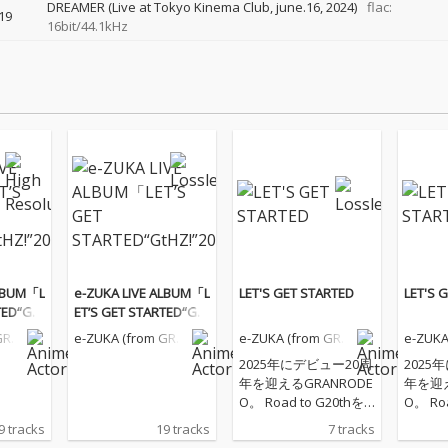
DREAMER (Live at Tokyo Kinema Club, june.16, 2024)
flac:
19
16bit/44.1kHz
ALBUM「L
e-ZUKA LIVE ALBUM「L
LET'S GET STARTED
LET'S 
TED“GtH
ET’S GET STARTED“GtH
Z!”2024」
GRA
e-ZUKA (from GRA
e-ZUKA (from GRA
e-ZUKA
NRODEO)
NRODEO)
NRODE
2025年にデビュー20周
2025
年を迎えるGRANRODE
年を迎え
O。 Road to G20thを
O。 Ro
掲げ、20周年まで怒涛
掲げ、
9 tracks
19 tracks
7 tracks
の展開から目を離す
の展開