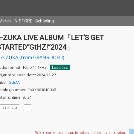
Merch
IN-STORE
Schooling
e-ZUKA LIVE ALBUM「LET’S GET
STARTED“GtHZ!”2024」
e-ZUKA (from GRANRODEO)
udio format: 16bit/44.1kHz
Lossless
riginal release date: 2024-11-27
abel:
GLEAN
atalog number: EAXX00381B00Z
otal runtime: 95:31
ロスレス