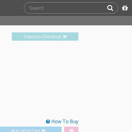
Express Checkout
How To Buy
Add all to Cart