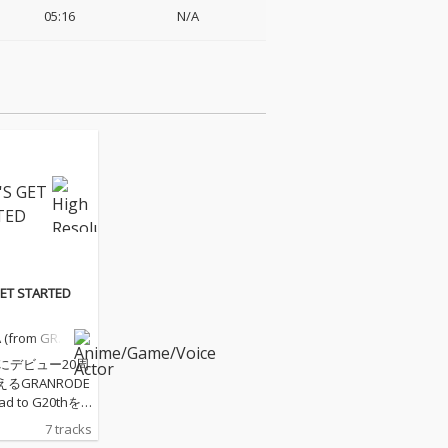
05:16
N/A
GET STARTED
 (from GRA
O)
年にデビュー20周
るGRANRODE
ad to G20thを
20周年まで怒涛
7 tracks
から目を離す