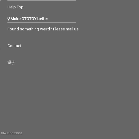
Help Top
Make OTOTOY better
Found something weird? Please mail us
Contact
つ
退会
 RIAJ80023001