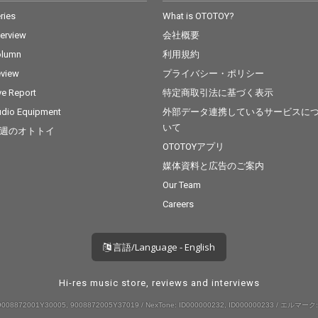
ries
What is OTOTOY?
terview
会社概要
olumn
利用規約
view
プライバシー・ポリシー
ve Report
特定商取引法に基づく表示
dio Equipment
外部データ連携しているサービスに
いて
週のオトトイ
OTOTOYアプリ
媒体資料と広告のご案内
Our Team
Careers
言語/Language - English
Hi-res music store, reviews and interviews
008872001Y30005, 9008872005Y37019 / NexTone: ID000000232, ID000000233 / エルマーク: