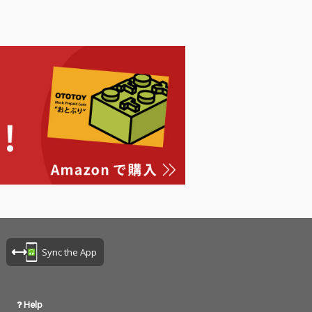
レーベル移籍第一
超絶ギタリスト
名高いe-ZUKA
 GRANRODEO）
のソロアルバ
メロディーメーカ
てもアニソン
ック界、ヘビー
界でも孤高の存
e-ZUKAの待望
アルバムがリリ
 メタラーを唸ら
絶ギターを余す
くお届け！
Sync the App
Help