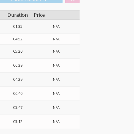
Duration
Price
01:35
N/A
04:52
N/A
05:20
N/A
06:39
N/A
:
04:29
N/A
06:40
N/A
05:47
N/A
05:12
N/A