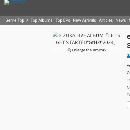
Genre Top
Top Albums
Top EPs
New Arrivals
Articles
News
Enlarge the artwork
A
O
L
C
T