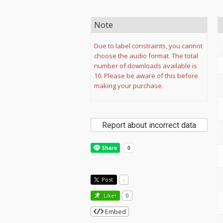
Note
Due to label constraints, you cannot
choose the audio format. The total
number of downloads available is
10. Please be aware of this before
making your purchase.
Report about incorrect data
Post
-
Like!
0
Embed