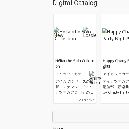
Digital Catalog
Hélianthe Solo Collecti
Happy Chatty P
on
ght!!
アイカツアカデミ
アイカツアカデ
ー！配信部
ー！配信部
アイカツ!シリーズの最
アイカツアカデ
新コンテンツ、『アイ
配信部、新楽曲
カツアカデミー!』のソ
py Chatty Part
ロ曲を中心としたアル
t!!」
23 tracks
バムが発売!
Error.