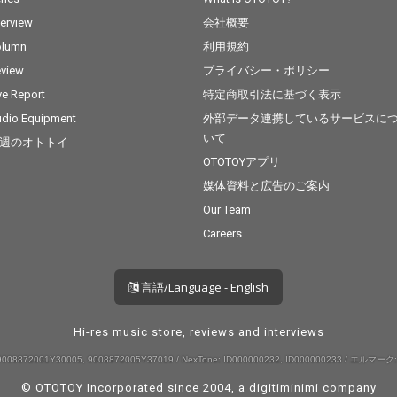
terview
会社概要
olumn
利用規約
view
プライバシー・ポリシー
ve Report
特定商取引法に基づく表示
dio Equipment
外部データ連携しているサービスに
いて
週のオトトイ
OTOTOYアプリ
媒体資料と広告のご案内
Our Team
Careers
言語/Language - English
Hi-res music store, reviews and interviews
008872001Y30005, 9008872005Y37019 / NexTone: ID000000232, ID000000233 / エルマーク:
© OTOTOY Incorporated since 2004, a
digitiminimi
company