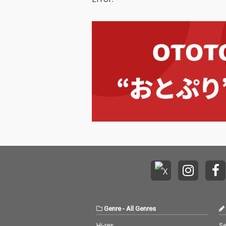
Genre
-
All Genres
Hi-res
Se