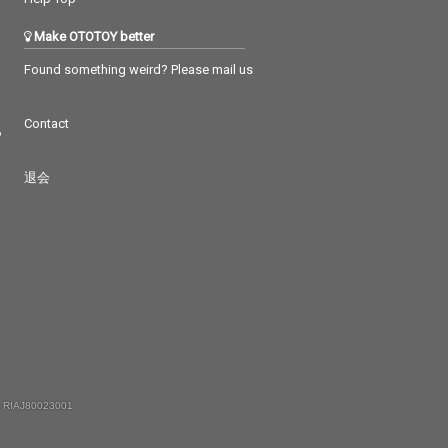
Make OTOTOY better
Found something weird? Please mail us
Contact
つ
退会
 RIAJ80023001