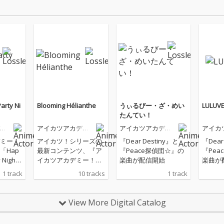
arty Ni
Blooming Hélianthe
うぃるびー・ざ・めい
LULUVE
たんてい！
ミ
アイカツアカデミ
アイカツアカデミ
アイカ
ー！配信部
ー！配信部
ー！配
ミー！
アイカツ！シリーズの
『Dear Destiny』と
『Dear
「Hap
最新コンテンツ、『ア
『Peace探偵団☆』の
『Pea
y Nigh
イカツアカデミー！』
楽曲が配信開始
楽曲が
初のアルバムをリリー
1 track
10 tracks
1 track
ス！ 初アルバムリード
曲の新曲に加え、『ア
イカツアカデミー！配
View More Digital Catalog
信部』の代表曲「満
開！エリオント」をは