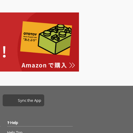
Sync the App
Help
Help Top