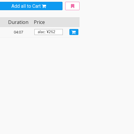
Add all to Cart
Duration
Price
04:07