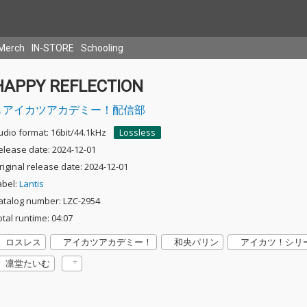
Merch
IN-STORE
Schooling
HAPPY REFLECTION
アイカツアカデミー！配信部
udio format: 16bit/44.1kHz
Lossless
elease date: 2024-12-01
riginal release date: 2024-12-01
abel:
Lantis
atalog number: LZC-2954
otal runtime: 04:07
ロスレス
アイカツアカデミー！
和央パリン
アイカツ！シリ
凛堂たいむ