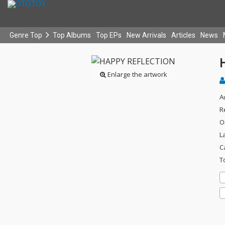
Genre Top
Top Albums
Top EPs
New Arrivals
Articles
News
Enlarge the artwork
A
R
O
L
C
T