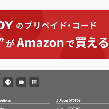
じめとした、活動1年
目の全員曲をアルバム
オリジナルデュエット
ver.として収録！
Articles
About OTOTOY
ries
What is OTOTOY?