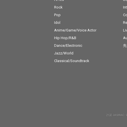
Rock
In
Pop
C
Idol
Re
Anime/Game/Voice Actor
Li
Hip Hop/R&B
Au
Dance/Electronic
先
Jazz/World
Classical/Soundtrack
許諾 JASRAC: 9