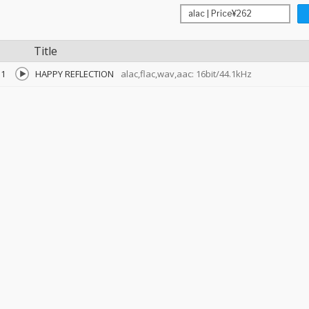
Title
1
HAPPY REFLECTION
alac,flac,wav,aac: 16bit/44.1kHz