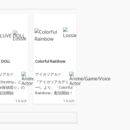
 DOLL
Colorful Rainbow
ツアカデミ
アイカツアカデミ
信部
ー！配信部
 Destiny』と
『アイカツアカデミ
ce探偵団☆』の
ー!』より、「Colorful
配信開始
Rainbow」配信開始！
1 track
1 track