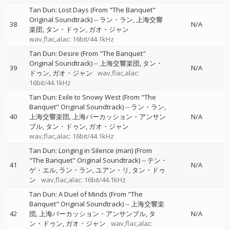
Tan Dun: Lost Days (From "The Banquet"
Original Soundtrack)
--
ラン・ラン
上海交響
38
N/A
楽団
タン・ドゥン
ガオ・ジャン
wav,flac,alac: 16bit/44.1kHz
Tan Dun: Desire (From "The Banquet"
Original Soundtrack)
--
上海交響楽団
タン・
39
N/A
ドゥン
ガオ・ジャン
wav,flac,alac:
16bit/44.1kHz
Tan Dun: Exile to Snowy West (From "The
Banquet" Original Soundtrack)
--
ラン・ラン
40
上海交響楽団
上海パーカッション・アンサン
N/A
ブル
タン・ドゥン
ガオ・ジャン
wav,flac,alac: 16bit/44.1kHz
Tan Dun: Longing in Silence (man) (From
"The Banquet" Original Soundtrack)
--
テン・
41
N/A
ゲ・エル
ラン・ラン
ユアン・リ
タン・ドゥ
ン
wav,flac,alac: 16bit/44.1kHz
Tan Dun: A Duel of Minds (From "The
Banquet" Original Soundtrack)
--
上海交響楽
42
団
上海パーカッション・アンサンブル
タ
N/A
ン・ドゥン
ガオ・ジャン
wav,flac,alac: