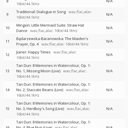
8
N/A
16bit/44.1kHz
Traditional: Dialogue in Song
wav,flac,alac:
9
N/A
16bit/44.1kHz
Mingxin: Little Mermaid Suite: Straw Hat
10
N/A
Dance
wav,flac,alac: 16bit/44.1kHz
Bądarzewska-Baranowska: The Maiden's
11
N/A
Prayer, Op. 4
wav,flac,alac: 16bit/44.1kHz
Jianer: Happy Times
wav,flac,alac:
12
N/A
16bit/44.1kHz
Tan Dun: 8 Memories in Watercolour, Op. 1:
13
No. 1, Missing Moon (Live)
wav,flac,alac:
N/A
16bit/44.1kHz
Tan Dun: 8 Memories in Watercolour, Op. 1:
14
No. 2, Staccato Beans (Live)
wav,flac,alac:
N/A
16bit/44.1kHz
Tan Dun: 8 Memories in Watercolour, Op. 1:
15
No. 3, Herdboy's Song (Live)
wav,flac,alac:
N/A
16bit/44.1kHz
Tan Dun: 8 Memories in Watercolour, Op. 1:
16
No. 4, Blue Nun (Live)
wav,flac,alac:
N/A