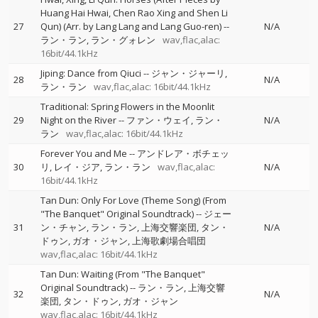
Huang Hai Hwai, Chen Rao Xing and Shen Li
27
Qun) (Arr. by Lang Lang and Lang Guo-ren)
--
N/A
ラン・ラン
ラン・グォレン
wav,flac,alac:
16bit/44.1kHz
Jiping: Dance from Qiuci
--
ジャン・ジャーリ
28
N/A
ラン・ラン
wav,flac,alac: 16bit/44.1kHz
Traditional: Spring Flowers in the Moonlit
29
Night on the River
--
ファン・ウェイ
ラン・
N/A
ラン
wav,flac,alac: 16bit/44.1kHz
Forever You and Me
--
アンドレア・ボチェッ
30
リ
レイ・ジア
ラン・ラン
wav,flac,alac:
N/A
16bit/44.1kHz
Tan Dun: Only For Love (Theme Song) (From
"The Banquet" Original Soundtrack)
--
ジェー
31
ン・チャン
ラン・ラン
上海交響楽団
タン・
N/A
ドゥン
ガオ・ジャン
上海歌劇場合唱団
wav,flac,alac: 16bit/44.1kHz
Tan Dun: Waiting (From "The Banquet"
Original Soundtrack)
--
ラン・ラン
上海交響
32
N/A
楽団
タン・ドゥン
ガオ・ジャン
wav,flac,alac: 16bit/44.1kHz