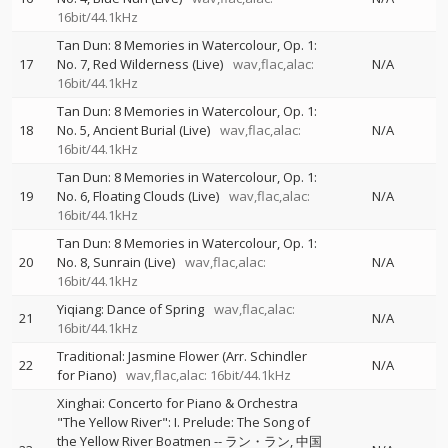
16bit/44.1kHz
Tan Dun: 8 Memories in Watercolour, Op. 1:
17
No. 7, Red Wilderness (Live)
wav,flac,alac:
N/A
16bit/44.1kHz
Tan Dun: 8 Memories in Watercolour, Op. 1:
18
No. 5, Ancient Burial (Live)
wav,flac,alac:
N/A
16bit/44.1kHz
Tan Dun: 8 Memories in Watercolour, Op. 1:
19
No. 6, Floating Clouds (Live)
wav,flac,alac:
N/A
16bit/44.1kHz
Tan Dun: 8 Memories in Watercolour, Op. 1:
20
No. 8, Sunrain (Live)
wav,flac,alac:
N/A
16bit/44.1kHz
Yiqiang: Dance of Spring
wav,flac,alac:
21
N/A
16bit/44.1kHz
Traditional: Jasmine Flower (Arr. Schindler
22
N/A
for Piano)
wav,flac,alac: 16bit/44.1kHz
Xinghai: Concerto for Piano & Orchestra
"The Yellow River": I. Prelude: The Song of
the Yellow River Boatmen
--
ラン・ラン
中国