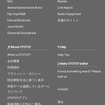
Idol
Review
Anime/Game/Voice Actor
Live Report
Hip Hop/R&B
Audio Equipment
Dance/Electronic
先週のオトトイ
Jazz/World
Classical/Soundtrack
About OTOTOY
Help
What is OTOTOY?
Help Top
会社概要
Make OTOTOY better
利用規約
Found something weird? Please
プライバシー・ポリシー
mail us
特定商取引法に基づく表示
外部データ連携しているサービ
Contact
スについて
OTOTOYアプリ
退会
媒体資料と広告のご案内