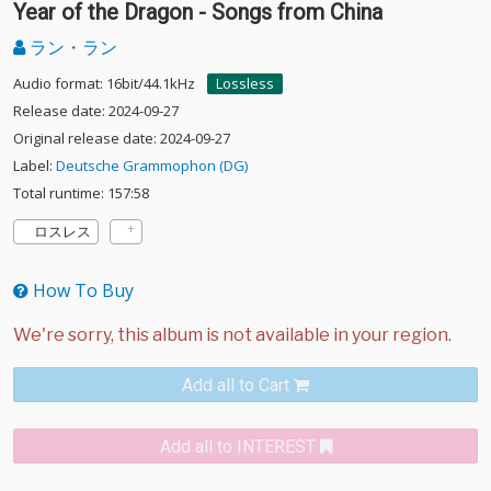
Year of the Dragon - Songs from China
ラン・ラン
Audio format: 16bit/44.1kHz
Lossless
Release date: 2024-09-27
Original release date: 2024-09-27
Label:
Deutsche Grammophon (DG)
Total runtime: 157:58
ロスレス
How To Buy
Add all to Cart
Add all to INTEREST