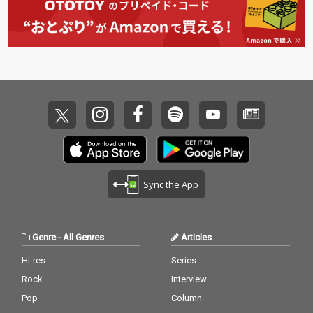
Sync the App
Genre
-
All Genres
Articles
Hi-res
Series
Rock
Interview
Pop
Column