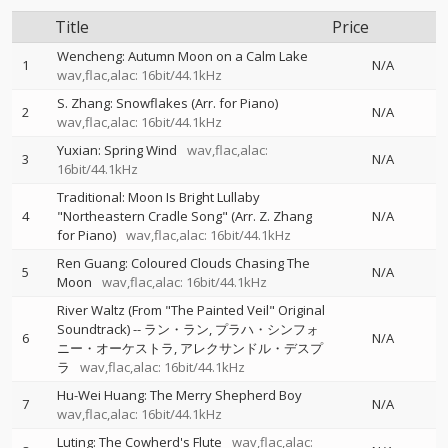
Title
Price
Wencheng: Autumn Moon on a Calm Lake
1
N/A
wav,flac,alac: 16bit/44.1kHz
S. Zhang: Snowflakes (Arr. for Piano)
2
N/A
wav,flac,alac: 16bit/44.1kHz
Yuxian: Spring Wind
wav,flac,alac:
3
N/A
16bit/44.1kHz
Traditional: Moon Is Bright Lullaby
4
"Northeastern Cradle Song" (Arr. Z. Zhang
N/A
for Piano)
wav,flac,alac: 16bit/44.1kHz
Ren Guang: Coloured Clouds Chasing The
5
N/A
Moon
wav,flac,alac: 16bit/44.1kHz
River Waltz (From "The Painted Veil" Original
Soundtrack)
--
ラン・ラン
プラハ・シンフォ
6
N/A
ニー・オーケストラ
アレクサンドル・デスプ
ラ
wav,flac,alac: 16bit/44.1kHz
Hu-Wei Huang: The Merry Shepherd Boy
7
N/A
wav,flac,alac: 16bit/44.1kHz
Luting: The Cowherd's Flute
wav,flac,alac: