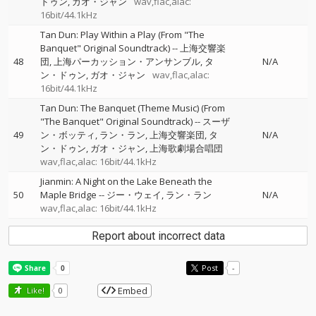
ドゥン
ガオ・ジャン
wav,flac,alac:
16bit/44.1kHz
Tan Dun: Play Within a Play (From "The
Banquet" Original Soundtrack)
--
上海交響楽
48
団
上海パーカッション・アンサンブル
タ
N/A
ン・ドゥン
ガオ・ジャン
wav,flac,alac:
16bit/44.1kHz
Tan Dun: The Banquet (Theme Music) (From
"The Banquet" Original Soundtrack)
--
スーザ
49
ン・ボッティ
ラン・ラン
上海交響楽団
タ
N/A
ン・ドゥン
ガオ・ジャン
上海歌劇場合唱団
wav,flac,alac: 16bit/44.1kHz
Jianmin: A Night on the Lake Beneath the
50
Maple Bridge
--
ジー・ウェイ
ラン・ラン
N/A
wav,flac,alac: 16bit/44.1kHz
Report about incorrect data
Post
-
Embed
Like!
0