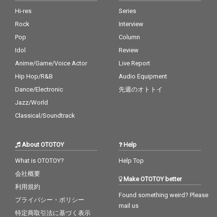
Hi-res
Series
Rock
Interview
Pop
Column
Idol
Review
Anime/Game/Voice Actor
Live Report
Hip Hop/R&B
Audio Equipment
Dance/Electronic
先週のオトトイ
Jazz/World
Classical/Soundtrack
About OTOTOY
Help
What is OTOTOY?
Help Top
会社概要
Make OTOTOY better
利用規約
Found something weird? Please
プライバシー・ポリシー
mail us
特定商取引法に基づく表示