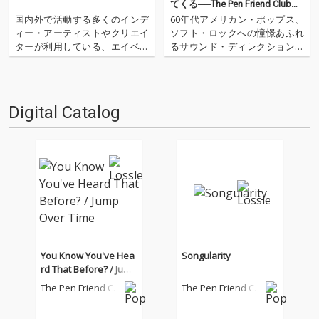
てくる──The Pen Friend Club初
のベスト盤を先行リリース
国内外で活動する多くのインデ
60年代アメリカン・ポップス、
ィー・アーティストやクリエイ
ソフト・ロックへの憧憬あふれ
ターが利用している、エイベッ
るサウンド・ディレクションで
クスが運営する音楽ディストリ
ウォール・オブ・サウンドを現
ビューション(配信代行)・サー
代に再構築するバンド、The Pe
ビス〈BIG UP!〉。この度2026
n Friend Club。数々の名曲を生
年8月より〈BIG UP!〉がディス
み出してきた彼らの記念すべき
Digital Catalog
トリビューションを行ってい
初のベスト盤がリリース決定。
る、約10万タ…
こちらには…
You Know You've Hea
Songularity
rd That Before? / Jump
Over Time
The Pen Friend Clu
The Pen Friend Clu
b
b