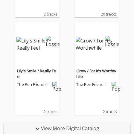
2 tracks
20 tracks
Lily's Smile / Really Fe
Grow / For It's Worthw
el
hile
The Pen Friend Clu
The Pen Friend Clu
b
b
2 tracks
2 tracks
View More Digital Catalog