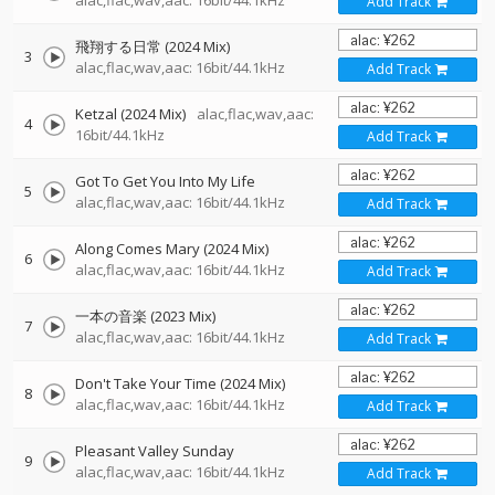
alac,flac,wav,aac: 16bit/44.1kHz
Add Track
飛翔する日常 (2024 Mix)
3
alac,flac,wav,aac: 16bit/44.1kHz
Add Track
Ketzal (2024 Mix)
alac,flac,wav,aac:
4
16bit/44.1kHz
Add Track
Got To Get You Into My Life
5
alac,flac,wav,aac: 16bit/44.1kHz
Add Track
Along Comes Mary (2024 Mix)
6
alac,flac,wav,aac: 16bit/44.1kHz
Add Track
一本の音楽 (2023 Mix)
7
alac,flac,wav,aac: 16bit/44.1kHz
Add Track
Don't Take Your Time (2024 Mix)
8
alac,flac,wav,aac: 16bit/44.1kHz
Add Track
Pleasant Valley Sunday
9
alac,flac,wav,aac: 16bit/44.1kHz
Add Track