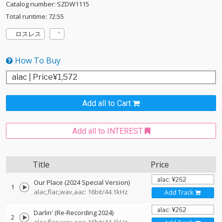
Catalog number: SZDW1115
Total runtime: 72:55
ロスレス
How To Buy
Add all to Cart
Add all to INTEREST
Title
Price
Our Place (2024 Special Version)
1
alac,flac,wav,aac: 16bit/44.1kHz
Add Track
Darlin' (Re-Recording 2024)
2