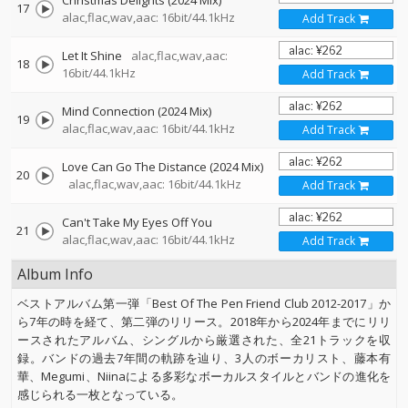
Christmas Delights (2024 Mix)
17
alac,flac,wav,aac: 16bit/44.1kHz
Add Track
Let It Shine
alac,flac,wav,aac:
18
16bit/44.1kHz
Add Track
Mind Connection (2024 Mix)
19
alac,flac,wav,aac: 16bit/44.1kHz
Add Track
Love Can Go The Distance (2024 Mix)
20
alac,flac,wav,aac: 16bit/44.1kHz
Add Track
Can't Take My Eyes Off You
21
alac,flac,wav,aac: 16bit/44.1kHz
Add Track
Album Info
ベストアルバム第一弾「Best Of The Pen Friend Club 2012-2017」か
ら7年の時を経て、第二弾のリリース。2018年から2024年までにリリ
ースされたアルバム、シングルから厳選された、全21トラックを収
録。バンドの過去7年間の軌跡を辿り、3人のボーカリスト、藤本有
華、Megumi、Niinaによる多彩なボーカルスタイルとバンドの進化を
感じられる一枚となっている。