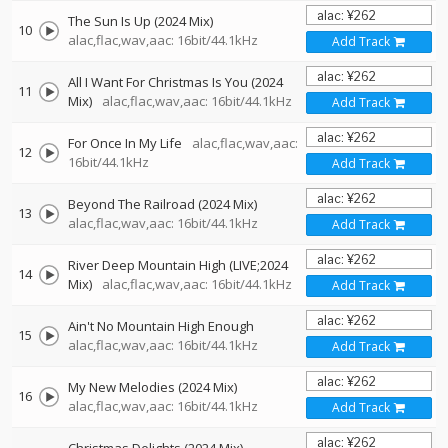
The Sun Is Up (2024 Mix)
10
alac,flac,wav,aac: 16bit/44.1kHz
Add Track
All I Want For Christmas Is You (2024
11
Mix)
alac,flac,wav,aac: 16bit/44.1kHz
Add Track
For Once In My Life
alac,flac,wav,aac:
12
16bit/44.1kHz
Add Track
Beyond The Railroad (2024 Mix)
13
alac,flac,wav,aac: 16bit/44.1kHz
Add Track
River Deep Mountain High (LIVE;2024
14
Mix)
alac,flac,wav,aac: 16bit/44.1kHz
Add Track
Ain't No Mountain High Enough
15
alac,flac,wav,aac: 16bit/44.1kHz
Add Track
My New Melodies (2024 Mix)
16
alac,flac,wav,aac: 16bit/44.1kHz
Add Track