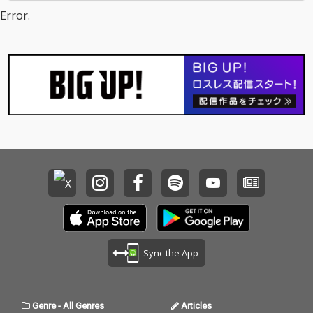
Error.
Sync the App
Genre
-
All Genres
Articles