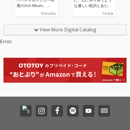
透の2nd Album。
な優しい歌詞とあたた
「光」をテーマにした
かな明透の歌声が魅力
10 tracks
1 track
本作は、複数のコンポ
のバラード楽曲。
ーザーを迎えた全10曲
を収録。 ジャケットの
View More Digital Catalog
イラストは、キャラク
ターデザインと同じく
Error.
米山舞が担当。