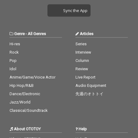
Sync the App
Genre
-
All Genres
Articles
Hi-res
Series
Rock
Interview
Pop
Column
Idol
Review
Anime/Game/Voice Actor
Live Report
Hip Hop/R&B
Audio Equipment
Dance/Electronic
先週のオトトイ
Jazz/World
Classical/Soundtrack
About OTOTOY
Help