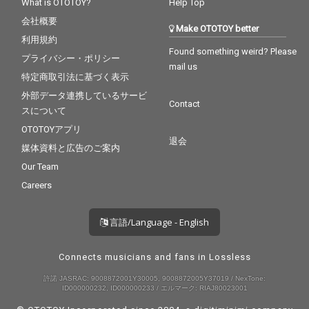
What is OTOTOY?
Help Top
会社概要
Make OTOTOY better
利用規約
Found something weird? Please
プライバシー・ポリシー
mail us
特定商取引法に基づく表示
外部データ連携しているサービ
Contact
スについて
OTOTOYアプリ
退会
媒体資料と広告のご案内
Our Team
Careers
言語/Language - English
Connects musicians and fans in Lossless
許諾 JASRAC: 9008872001Y30005, 9008872005Y37019 / NexTone:
ID000000232, ID000000233 / エルマーク: RIAJ80023001