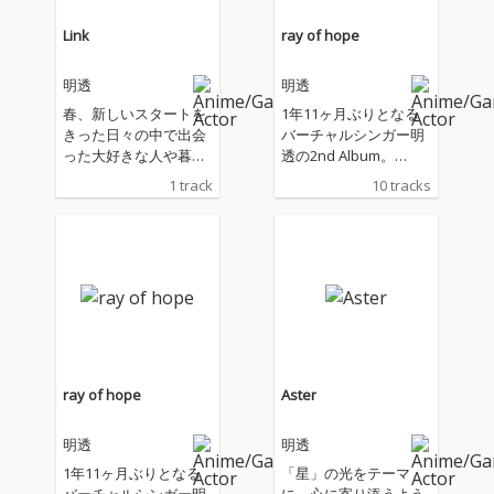
Link
ray of hope
明透
明透
春、新しいスタートを
1年11ヶ月ぶりとなる
きった日々の中で出会
バーチャルシンガー明
った大好きな人や暮ら
透の2nd Album。
しへの「楽しさ」「大
「光」をテーマにした
1 track
10 tracks
好き」という気持ちを
本作は、複数のコンポ
綴った春らしい軽快な
ーザーを迎えた全10曲
シティポップ。
を収録。 ジャケットの
イラストは、キャラク
ターデザインと同じく
米山舞が担当。
ray of hope
Aster
明透
明透
1年11ヶ月ぶりとなる
「星」の光をテーマ
バーチャルシンガー明
に、心に寄り添うよう