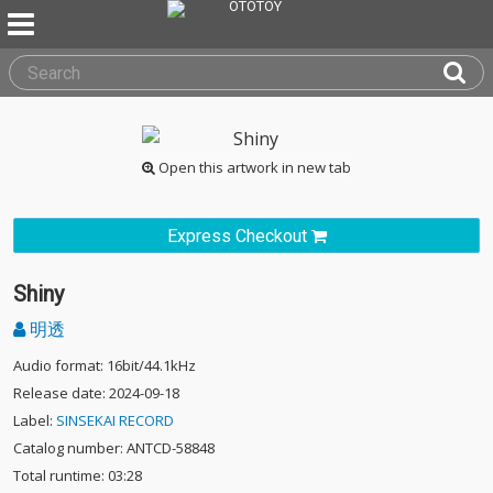
Open this artwork in new tab
Express Checkout
Shiny
明透
Audio format: 16bit/44.1kHz
Release date: 2024-09-18
Label:
SINSEKAI RECORD
Catalog number: ANTCD-58848
Total runtime: 03:28