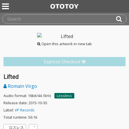
Open this artwork in new tab
Express Checkout
Lifted
Romain Virgo
Audio format: 16bit/44.1kHz
Lossless
Release date: 2015-10-30
Label:
VP Records
Total runtime: 56:16
ロスレス