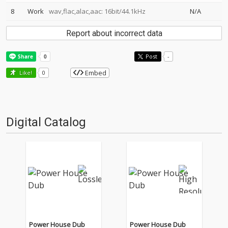
8
Work
wav,flac,alac,aac: 16bit/44.1kHz
N/A
Report about incorrect data
Post
-
Embed
Like!
0
Digital Catalog
Power House Dub
Power House Dub