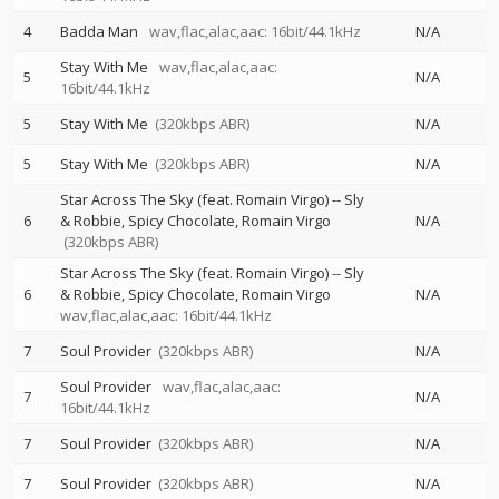
4
Badda Man
wav,flac,alac,aac: 16bit/44.1kHz
N/A
Stay With Me
wav,flac,alac,aac:
5
N/A
16bit/44.1kHz
5
Stay With Me
(320kbps ABR)
N/A
5
Stay With Me
(320kbps ABR)
N/A
Star Across The Sky (feat. Romain Virgo)
--
Sly
6
& Robbie
Spicy Chocolate
Romain Virgo
N/A
(320kbps ABR)
Star Across The Sky (feat. Romain Virgo)
--
Sly
6
& Robbie
Spicy Chocolate
Romain Virgo
N/A
wav,flac,alac,aac: 16bit/44.1kHz
7
Soul Provider
(320kbps ABR)
N/A
Soul Provider
wav,flac,alac,aac:
7
N/A
16bit/44.1kHz
7
Soul Provider
(320kbps ABR)
N/A
7
Soul Provider
(320kbps ABR)
N/A