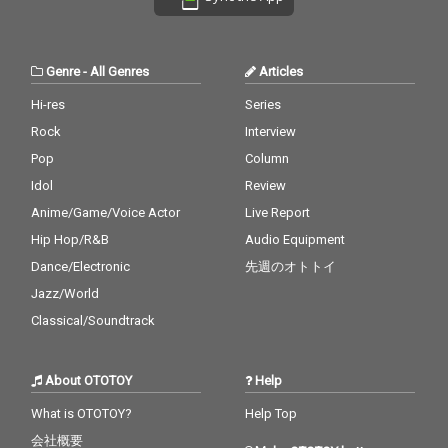
Genre
-
All Genres
Articles
Hi-res
Series
Rock
Interview
Pop
Column
Idol
Review
Anime/Game/Voice Actor
Live Report
Hip Hop/R&B
Audio Equipment
Dance/Electronic
先週のオトトイ
Jazz/World
Classical/Soundtrack
About OTOTOY
Help
What is OTOTOY?
Help Top
会社概要