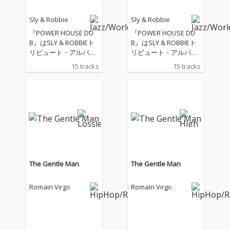
Sly & Robbie
Sly & Robbie
『POWER HOUSE DU
『POWER HOUSE DU
B』はSLY & ROBBIEト
B』はSLY & ROBBIEト
リビュート・アルバ
リビュート・アルバ
ム。今年1月に亡くな
ム。今年1月に亡くな
15 tracks
15 tracks
ったSLY DUNBARと202
ったSLY DUNBARと202
1年に亡くなったROBBI
1年に亡くなったROBBI
E SHAKESPEAR、ジャ
E SHAKESPEAR、ジャ
マイカのレゲエ＆ダン
マイカのレゲエ＆ダン
スホールを進化・変革
スホールを進化・変革
し続けた歴史的＆偉大
し続けた歴史的＆偉大
なる世界最強のリズ
なる世界最強のリズ
ム・セクション、名ミ
ム・セクション、名ミ
ュージシャン＆名プロ
ュージシャン＆名プロ
デューサー・コンビへ
デューサー・コンビへ
The Gentle Man
The Gentle Man
の追悼企画アルバム。
の追悼企画アルバム。
SLY & ROBBIEがプロ
SLY & ROBBIEがプロ
Romain Virgo
Romain Virgo
デューサー、GEORGE
デューサー、GEORGE
PHANGが主宰・運営し
PHANGが主宰・運営し
た80年代ダンスホール
た80年代ダンスホール
を代表する名レーベル
を代表する名レーベル
〈POWER HOUSE〉で
〈POWER HOUSE〉で