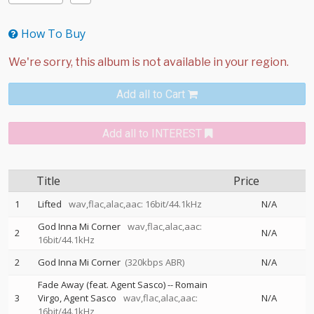
How To Buy
Add all to Cart
Add all to INTEREST
Title
Price
1
Lifted
wav,flac,alac,aac: 16bit/44.1kHz
N/A
God Inna Mi Corner
wav,flac,alac,aac:
2
N/A
16bit/44.1kHz
2
God Inna Mi Corner
(320kbps ABR)
N/A
Fade Away (feat. Agent Sasco)
--
Romain
3
Virgo
Agent Sasco
wav,flac,alac,aac:
N/A
16bit/44.1kHz