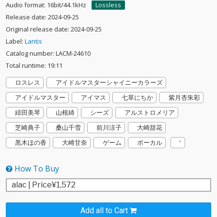
Audio format: 16bit/44.1kHz
Lossless
Release date: 2024-09-25
Original release date: 2024-09-25
Label:
Lantis
Catalog number: LACM-24610
Total runtime: 19:11
ロスレス
アイドルマスターシャイニーカラーズ
アイドルマスター
アイマス
七草にちか
紫月杏朱彩
緋田美琴
山根綺
シーズ
アルストロメリア
芝崎典子
桑山千雪
前川涼子
大崎甜花
黒木ほの香
大崎甘奈
ゲーム
ボーカル
How To Buy
Add all to Cart