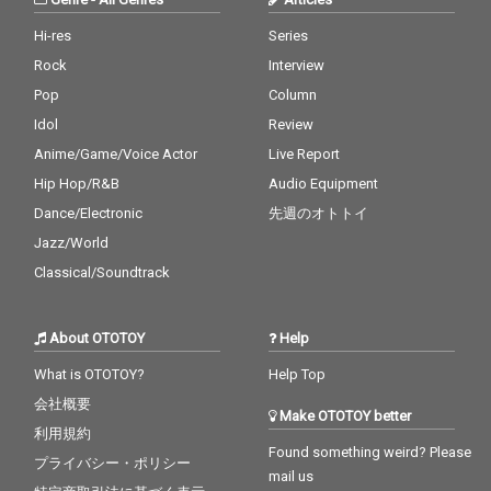
Hi-res
Series
Rock
Interview
Pop
Column
Idol
Review
Anime/Game/Voice Actor
Live Report
Hip Hop/R&B
Audio Equipment
Dance/Electronic
先週のオトトイ
Jazz/World
Classical/Soundtrack
About OTOTOY
Help
What is OTOTOY?
Help Top
会社概要
Make OTOTOY better
利用規約
Found something weird? Please
プライバシー・ポリシー
mail us