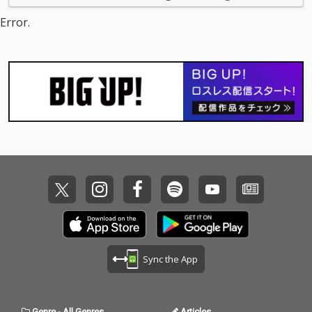
Error.
Sync the App
Genre
-
All Genres
Articles