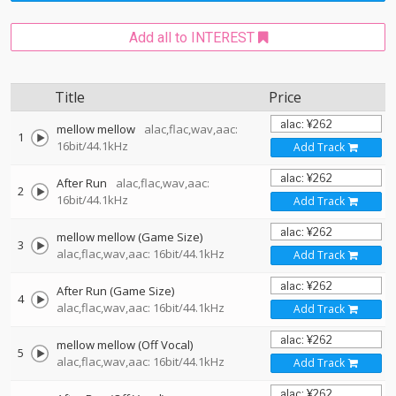
Add all to INTEREST
Title
Price
mellow mellow
alac,flac,wav,aac:
1
16bit/44.1kHz
Add Track
After Run
alac,flac,wav,aac:
2
16bit/44.1kHz
Add Track
mellow mellow (Game Size)
3
alac,flac,wav,aac: 16bit/44.1kHz
Add Track
After Run (Game Size)
4
alac,flac,wav,aac: 16bit/44.1kHz
Add Track
mellow mellow (Off Vocal)
5
alac,flac,wav,aac: 16bit/44.1kHz
Add Track