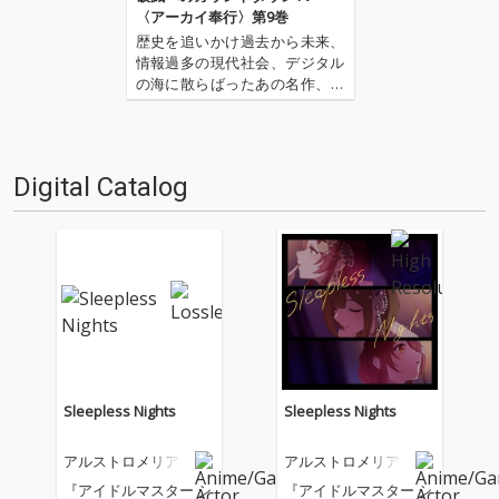
〈アーカイ奉行〉第9巻
歴史を追いかけ過去から未来、
情報過多の現代社会、デジタル
の海に散らばったあの名作、こ
の名作たちをひとつにまとめる
仕事人…!〈アーカイ奉行〉が今
日もデジタルの乱世を治め
る…!'''〈アーカイ奉行〉と
Digital Catalog
は…'''1.過去作の最新リマスター
音源 2.これまで未配信…
Sleepless Nights
Sleepless Nights
アルストロメリア
アルストロメリア
『アイドルマスター シ
『アイドルマスター シ