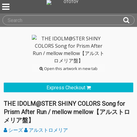
Open this artwork in new tab
Express Checkout
THE IDOLM@STER SHINY COLORS Song for
Prism After Run / mellow mellow【アルストロ
メリア盤】
シーズ
アルストロメリア