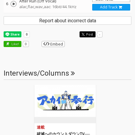
After Run (Off Vocal)
6
alac,flac,wav,aac: 16bit/44.1kHz
Add Track
Report about incorrect data
Post
-
Embed
Like!
0
Interviews/Columns
連載
破滅へのカウントダウンTV──