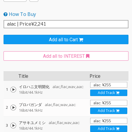
How To Buy
Add all to Cart
Add all to INTEREST
Title
Price
イロハニ文明開化
alac,flac,wav,aac:
1
16bit/44.1kHz
Add Track
プロパガンダ
alac,flac,wav,aac:
2
16bit/44.1kHz
Add Track
アサキユメミシ
alac,flac,wav,aac:
3
16bit/44.1kHz
Add Track