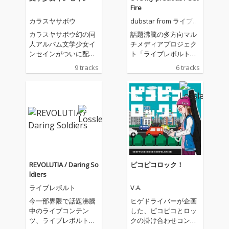
Fire
カラスヤサボウ
dubstar from ライブレ
ボルト
カラスヤサボウ幻の同
話題沸騰の多方向マル
人アルバム文学少女イ
チメディアプロジェク
ンセインがついに配信
ト「ライブレボルト」
に登場。
からユニットCDの第一
9 tracks
6 tracks
弾が遂に登場！ 本作の
主役である藤原あかね
が在籍するユニットdu
bstarの1stSG!
REVOLUTIA / Daring So
ピコピコロック！
ldiers
ライブレボルト
V.A.
今一部界隈で話題沸騰
ヒゲドライバーが企画
中のライブコンテン
した、ピコピコとロッ
ツ、ライブレボルトが
クの掛け合わせコンピ