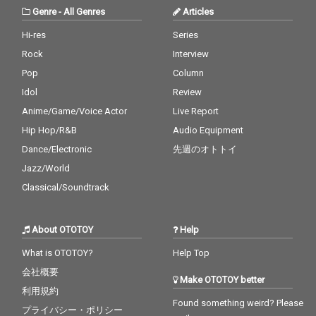
Genre
-
All Genres
Articles
Hi-res
Series
Rock
Interview
Pop
Column
Idol
Review
Anime/Game/Voice Actor
Live Report
Hip Hop/R&B
Audio Equipment
Dance/Electronic
先週のオトトイ
Jazz/World
Classical/Soundtrack
About OTOTOY
Help
What is OTOTOY?
Help Top
会社概要
Make OTOTOY better
利用規約
Found something weird? Please
プライバシー・ポリシー