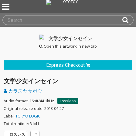
Open this artwork in new tab
Express Checkout
文学少女インセイン
カラスヤサボウ
Audio format: 16bit/44.1kHz
Lossless
Original release date: 2013-04-27
Label:
TOKYO LOGIC
Total runtime: 31:41
ロスレス