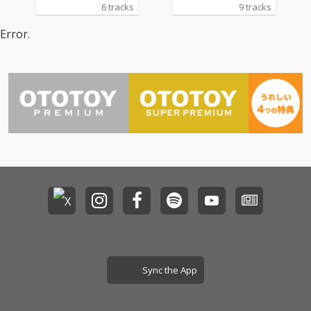
とうとう初の音源化！
レーション！
6 tracks
9 tracks
テーマソングであるRE
VOLUTIAと、始まりの
Error.
曲であるDaringSoldier
sを作曲したのは、今
話題のクリエイター、
烏屋茶房と、ヒゲドラ
イバー、ゆよゆっぺ！
編曲としてPowerless
と篠崎あやとを加え、
最強の布陣で送る、こ
の夏最大の話題作！
Sync the App