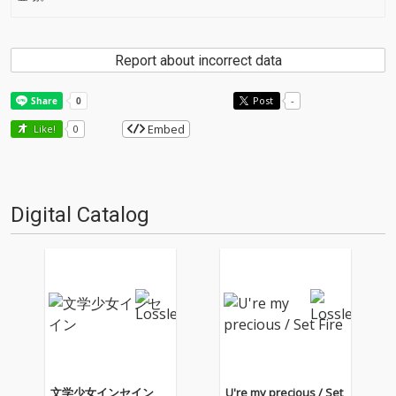
Report about incorrect data
Post
-
Embed
Like!
0
Digital Catalog
文学少女インセイン
U're my precious / Set