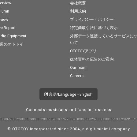
terview
会社概要
olumn
利用規約
view
プライバシー・ポリシー
ve Report
特定商取引法に基づく表示
dio Equipment
外部データ連携しているサービスに
いて
週のオトトイ
OTOTOYアプリ
媒体資料と広告のご案内
Our Team
Careers
言語/Language - English
Connects musicians and fans in Lossless
008872001Y30005, 9008872005Y37019 / NexTone: ID000000232, ID000000233 / エルマーク:
© OTOTOY Incorporated since 2004, a
digitiminimi
company