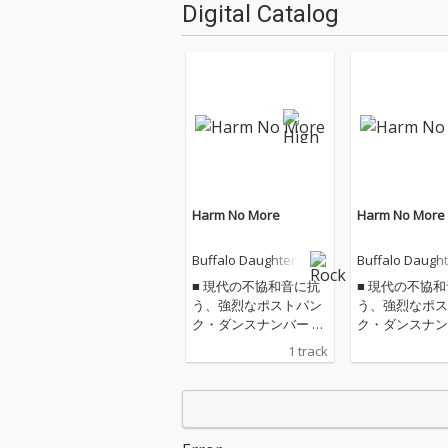
Digital Catalog
Harm No More
Harm No More
Buffalo Daughter
Buffalo Daught
■ 現代の不協和音に抗
■ 現代の不協
う、強烈なポストパン
う、強烈なポス
ク・ダンスナンバー 20
ク・ダンスナンバ
23年のシングル以来、
23年のシング
1 track
約3年ぶりの新曲とな
約3年ぶりの新
る「Harm No More」
る「Harm No 
は、繊細なギターとベ
は、繊細なギタ
ースのハーモニクスか
ースのハーモニ
ら幕を開け、執拗なま
ら幕を開け、執