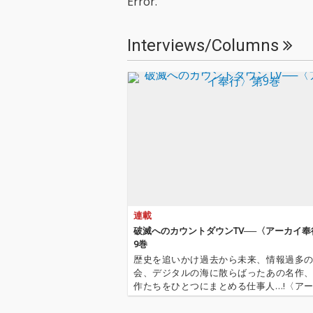
Error.
でにグルーヴィーなビ
でにグルーヴィ
ートへとビルドアップ
ートへとビルド
していくポストパン
していくポスト
Interviews/Columns
ク・ダンス・トラック
ク・ダンス・ト
です。 「Let the beat
です。 「Let the
play on—we don’t nee
play on—we do
d bombs（ビートを鳴
d bombs（ビ
らし続けろ、爆弾はい
らし続けろ、爆
らない）」というリフ
らない）」とい
レインが象徴するよう
レインが象徴す
に、海の向こうの紛争
に、海の向こう
を意識しながらもダン
を意識しながら
スフロアで個人の平穏
スフロアで個人
を模索する現代の心理
を模索する現代
的葛藤と緊張感を、強
的葛藤と緊張感
烈なリズムに乗せて表
烈なリズムに乗
連載
現しています。本楽曲
現しています。
は、2026年後半に予定
は、2026年後
破滅へのカウントダウンTV──〈アーカイ奉
されている待望のニュ
されている待望
9巻
ーアルバムに向けた、
ーアルバムに向
歴史を追いかけ過去から未来、情報過多
グローバル・ツァイト
グローバル・ツ
会、デジタルの海に散らばったあの名作
ガイスト（時代精神）
ガイスト（時代
作たちをひとつにまとめる仕事人…!〈ア
の中心からのタイムリ
の中心からのタ
行〉が今日もデジタルの乱世を治める…!'''
ーなトランスミッショ
ーなトランスミ
イ奉行〉とは…'''1.過去作の最新リマスター音