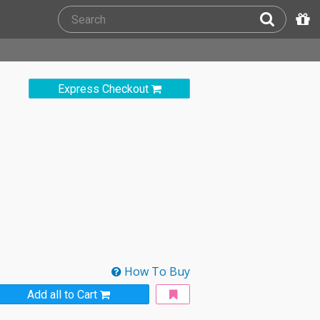
Express Checkout
How To Buy
Add all to Cart