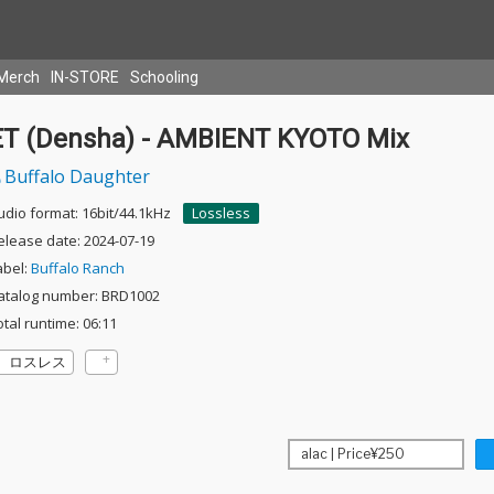
Merch
IN-STORE
Schooling
ET (Densha) - AMBIENT KYOTO Mix
Buffalo Daughter
udio format: 16bit/44.1kHz
Lossless
elease date: 2024-07-19
abel:
Buffalo Ranch
atalog number: BRD1002
otal runtime: 06:11
ロスレス