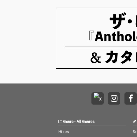
ンとなります。 ■ バッ
ンとなります。 ■ バ
これまで未配信…
ファロー・ドーター コ
ファロー・ドー
メント クラブフロアに
メント クラブ
ポツンといる「私」、
ポツンといる「
大音量と倍音を聞きな
大音量と倍音を
がらの恍惚と平和のこ
がらの恍惚と平
の場所で、海の向こう
の場所で、海の
で起こっている戦争と
で起こっている
虐殺を思い心が荒む今
虐殺を思い心が
夜。それでもビートは
夜。それでもビ
鳴り続けています。
鳴り続けていま
「ビートを鳴らせ、爆
「ビートを鳴ら
弾はいらない」。
弾はいらない」
Genre
-
All Genres
Hi-res
Se