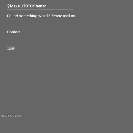
Make OTOTOY better
Found something weird? Please mail us
Contact
つ
退会
 RIAJ80023001