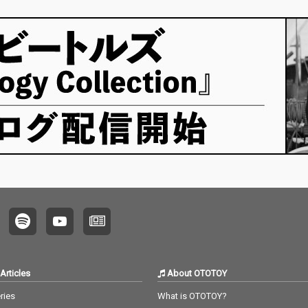
ッ
ター コ
フロアに
私」、
聞きな
和のこ
向こう
戦争と
荒む今
ートは
す。
せ、爆
。
Articles
About OTOTOY
ries
What is OTOTOY?