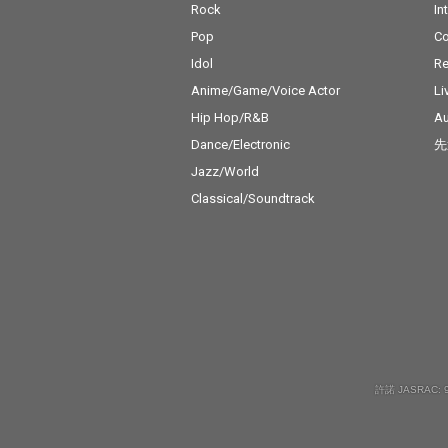
Rock
In
Pop
C
Idol
Re
Anime/Game/Voice Actor
Li
Hip Hop/R&B
Au
Dance/Electronic
先
Jazz/World
Classical/Soundtrack
許諾 JASRAC: 9