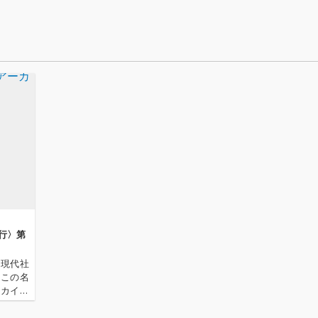
ーなビ
アップ
パン
ラック
 beat
n’t nee
ートを鳴
弾はい
うリフ
るよう
の紛争
もダン
の平穏
の心理
を、強
せて表
本楽曲
半に予定
行〉第
のニュ
けた、
の現代社
ァイト
、この名
精神）
ーカイ奉
イムリ
〈アーカ
ッショ
源 2.