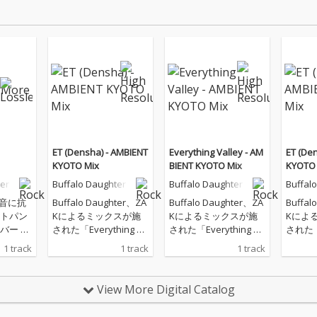
ET (Densha) - AMBIENT
Everything Valley - AM
ET (De
KYOTO Mix
BIENT KYOTO Mix
KYOTO 
er
Buffalo Daughter
Buffalo Daughter
Buffal
和音に抗
Buffalo Daughter、ZA
Buffalo Daughter、ZA
Buffal
トパン
Kによるミックスが施
Kによるミックスが施
Kによ
ー 20
された「Everything Va
された「Everything Va
された「E
ル以来、
lley -AMBIENT KYOTO
lley -AMBIENT KYOTO
lley -
1 track
1 track
1 track
曲とな
Mix-」「ET (Densha) -
Mix-」「ET (Densha) -
Mix-」「
More」
AMBIENT KYOTO Mix
AMBIENT KYOTO Mix
AMBIEN
ーとベ
-」を配信リリース
-」を配信リリース
-」を
View More Digital Catalog
クスか
拗なま