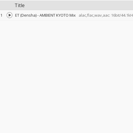
Title
1
ET (Densha) - AMBIENT KYOTO Mix
alac,flac,wav,aac: 16bit/44.1k