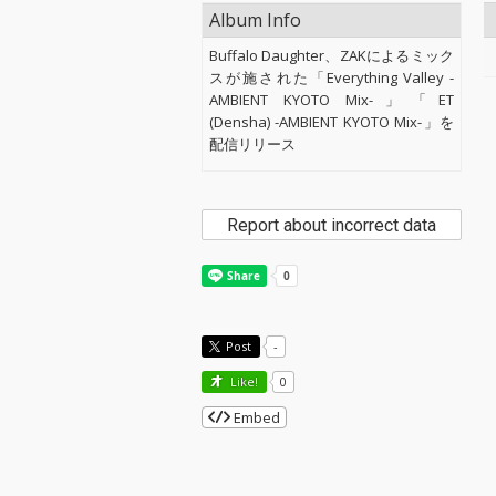
Album Info
Buffalo Daughter、ZAKによるミック
スが施された「Everything Valley -
AMBIENT KYOTO Mix-」「ET
(Densha) -AMBIENT KYOTO Mix-」を
配信リリース
Report about incorrect data
Post
-
Like!
0
Embed