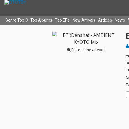
Genre Top
Top Albums
Top EPs
New Arrivals
Articles
News
Enlarge the artwork
A
R
L
C
T