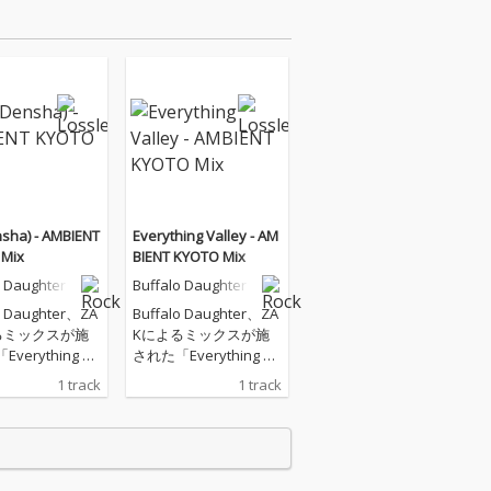
nsha) - AMBIENT
Everything Valley - AM
Mix
BIENT KYOTO Mix
o Daughter
Buffalo Daughter
o Daughter、ZA
Buffalo Daughter、ZA
るミックスが施
Kによるミックスが施
verything Va
された「Everything Va
AMBIENT KYOTO
lley -AMBIENT KYOTO
1 track
1 track
ET (Densha) -
Mix-」「ET (Densha) -
T KYOTO Mix
AMBIENT KYOTO Mix
配信リリース
-」を配信リリース