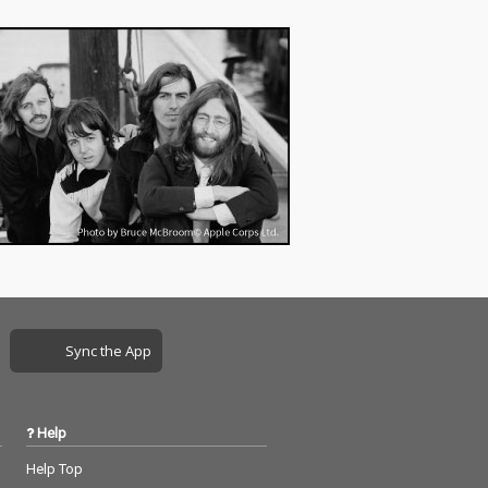
Sync the App
Help
Help Top