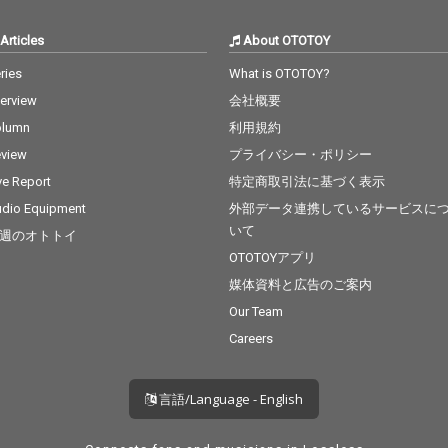
Articles
About OTOTOY
ries
What is OTOTOY?
terview
会社概要
olumn
利用規約
view
プライバシー・ポリシー
ve Report
特定商取引法に基づく表示
dio Equipment
外部データ連携しているサービスに
いて
週のオトトイ
OTOTOYアプリ
媒体資料と広告のご案内
Our Team
Careers
言語/Language - English