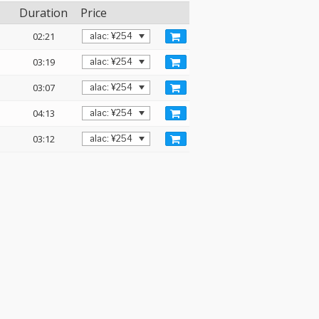
Duration
Price
02:21
03:19
03:07
04:13
03:12