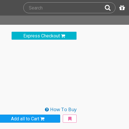
Express Checkout
How To Buy
Add all to Cart