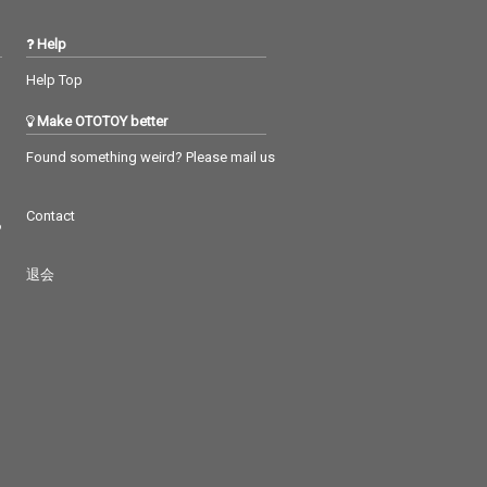
Help
Help Top
Make OTOTOY better
Found something weird? Please mail us
Contact
つ
退会