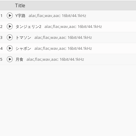
Title
1
Y字路
alac,flac,wav,aac: 16bit/44.1kHz
2
タンジェリン2
alac,flac,wav,aac: 16bit/44.1kHz
3
トマソン
alac,flac,wav,aac: 16bit/44.1kHz
4
シャボン
alac,flac,wav,aac: 16bit/44.1kHz
5
月食
alac,flac,wav,aac: 16bit/44.1kHz