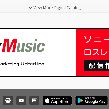
12曲収
に新しい
View More Digital Catalog
クワク
れる ポ
ちたイ
の宝