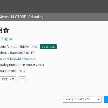
Merch
IN-STORE
Schooling
月食
Togoz
udio format: 16bit/44.1kHz
Lossless
elease date: 2024-07-17
abel:
MIKAZUKI RECORDS
atalog number: 4525853574493
otal runtime: 16:12
ロスレス