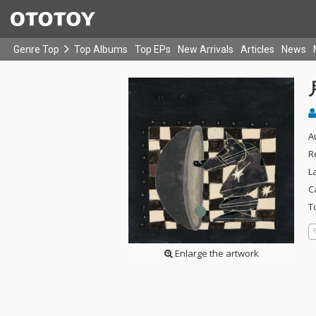
Genre Top
Top Albums
Top EPs
New Arrivals
Articles
News
A
R
L
C
T
Enlarge the artwork