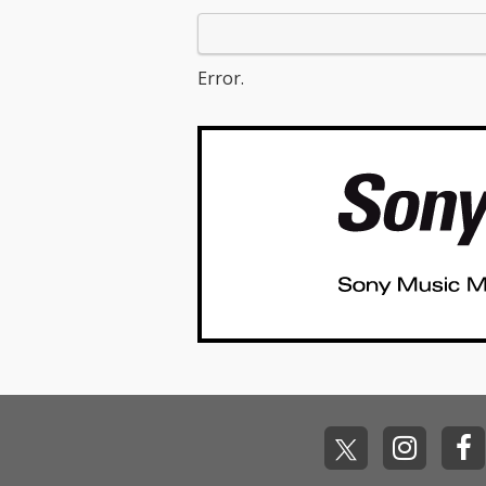
招き」を含む全12曲収
招き」を含む全
録。 1曲ごとに新しい
録。 1曲ごと
音楽の喜びとワクワク
音楽の喜びとワ
を発見し続けられる ポ
を発見し続けら
Error.
ップで驚きに満ちたイ
ップで驚きに満
ンディーロックの宝
ンディーロック
箱！
箱！