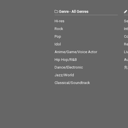
Genre
-
All Genres
Hi-res
Se
Rock
In
Pop
C
Idol
Re
Anime/Game/Voice Actor
Li
Hip Hop/R&B
Au
Dance/Electronic
先
Jazz/World
Classical/Soundtrack