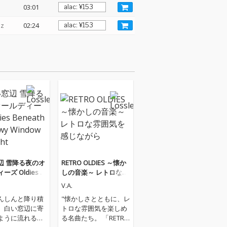
03:01
Hz
02:24
辺 雪降る夜のオ
RETRO OLDIES ～懐か
ズ Oldies B
しの音楽～ レトロな雰
 a Snowy Wind
囲気を感じながら
V.A.
ight
んしんと降り積
"懐かしさとともに、レ
、白い窓辺に寄
トロな雰囲気を楽しめ
ように流れる、
る名曲たち。 「RETRO