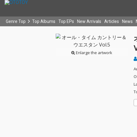
Genre Top
Top Albums
Top EPs
New Arrivals
Articles
News
V
Enlarge the artwork
A
O
L
T