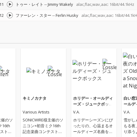
11
トゥー・レイト
--
Jimmy Wakely
alac,flac,wav,aac: 16bit/44.1kHz
12
ファーレン・スター
--
Ferlin Husky
alac,flac,wav,aac: 16bit/44.1k
キミノカナタ
ホリデー・オールディ
白い窓
ーズ・ジュークボック
ールディー
ス
eneath
Various Artists
V.A.
V.A.
ow at N
様主催のソ
SONICWIRE様主催のソ
ホリデーシーズンにぴ
雪がし
16th
ニコン×初音ミク16th
ったりの、心温まるオ
もる夜
スト受
記念楽曲コンテスト受
ールディーズ名曲を集
り添う