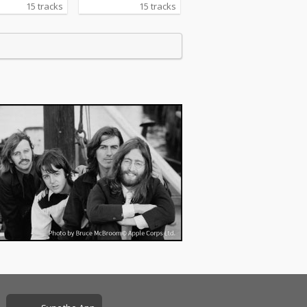
のオールディー
OLDIES ～懐かしの音
15 tracks
15 tracks
ラード集。 「ブ
楽～」は、時代を超え
ヴェルベット」
て愛される楽曲を集め
ー・ヴィント
たアルバムです。陽気
「我が心のジョ
で軽快な「パパはマン
」（レイ・チャ
ボがお好き」、哀愁漂
）、「クライン
う美しい旋律の「ダニ
ン・ザ・チャペ
ー・ボーイ」、そして
ザ・オリオール
情熱的なロックンロー
ど、孤独・祈
ルの「火の玉ロック」
・再会をテーマ
など、どの曲も聴く人
名曲が、冬の夜
の心を揺さぶります。
きます。 この
カフェでゆったりと過
ムは、雪の夜の
ごす午後に。ドライブ
間、暖炉のそば
しながらノスタルジッ
ととき、静かな
クな気分に浸りたいと
ライブなど、心
きに。そして、レコー
着けたい瞬間に
ドの音に耳を傾けなが
り。 「ラヴ」
ら、過去の思い出を振
ト・キング・コ
り返る時間に。どんな
や「バラ色の人
場面でも、このアルバ
ルイ・アームス
ムがレトロな魅力を引
グ）など、癒し
き立てます。時代を超
・夜に聴きたい
えた名曲の響きを、存