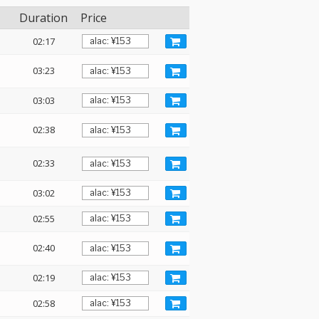
Duration
Price
02:17
03:23
03:03
02:38
02:33
03:02
02:55
02:40
02:19
02:58