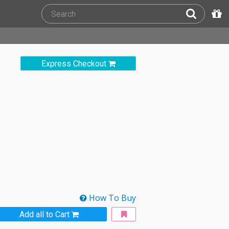
Express Checkout
How To Buy
Add all to Cart