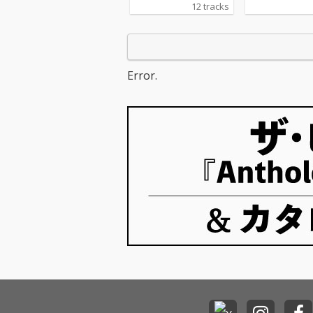
賞作品です。初
12 tracks
ありがとう！1
めでとうござい
す！！！！
Error.