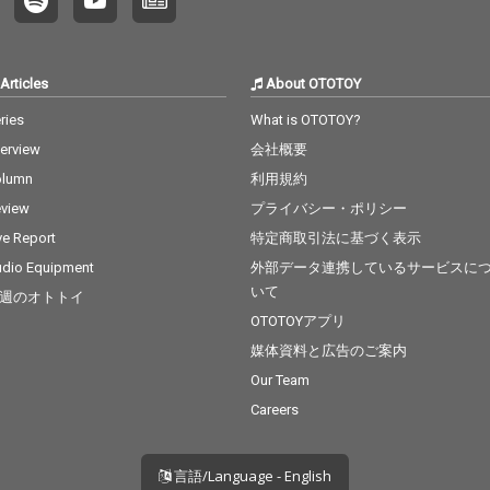
す休日、ゆったりした
曲・懐
午後、ドライブのBGM
タンダ
にも最適。 “60年代ヒ
として
ット”“ラブソング名
い選曲です
Articles
About OTOTOY
曲”“ホリデーBGM”とい
包まれ
った、オールディーズ
憶と静
ries
What is OTOTOY?
初心者から洋楽ファン
と触れ
terview
会社概要
まで楽しめる、心が弾
験をお
むコンピレーションで
olumn
利用規約
す。
view
プライバシー・ポリシー
ve Report
特定商取引法に基づく表示
dio Equipment
外部データ連携しているサービスに
いて
週のオトトイ
OTOTOYアプリ
媒体資料と広告のご案内
Our Team
Careers
言語/Language - English