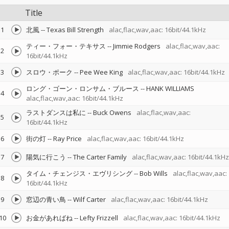
Title
1
北風
--
Texas Bill Strength
alac,flac,wav,aac: 16bit/44.1kHz
ティー・フォー・テキサス
--
Jimmie Rodgers
alac,flac,wav,aac:
2
16bit/44.1kHz
3
スロウ・ポーク
--
Pee Wee King
alac,flac,wav,aac: 16bit/44.1kHz
ロング・ゴーン・ロンサム・ブルース
--
HANK WILLIAMS
4
alac,flac,wav,aac: 16bit/44.1kHz
ラストダンスは私に
--
Buck Owens
alac,flac,wav,aac:
5
16bit/44.1kHz
6
街の灯
--
Ray Price
alac,flac,wav,aac: 16bit/44.1kHz
7
陽気に行こう
--
The Carter Family
alac,flac,wav,aac: 16bit/44.1kHz
タイム・チェンジス・エヴリシング
--
Bob Wills
alac,flac,wav,aac:
8
16bit/44.1kHz
9
窓辺の青い鳥
--
Wilf Carter
alac,flac,wav,aac: 16bit/44.1kHz
10
お金があればね
--
Lefty Frizzell
alac,flac,wav,aac: 16bit/44.1kHz