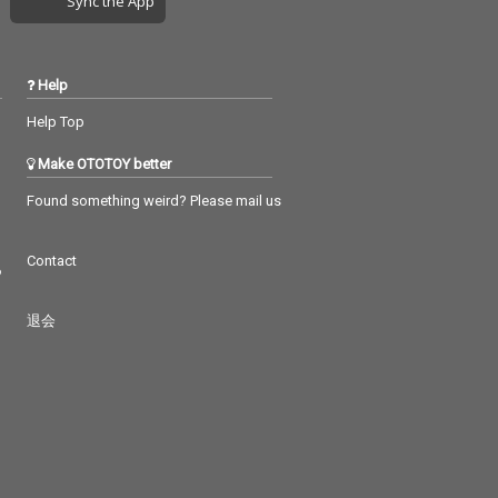
Sync the App
かしの洋楽・ス
分に楽しんでくださ
ード・バラード
い。"
も検索されやす
。 雪の音に
Help
ながら、遠い記
かな感情にそっ
Help Top
るような音楽体
届けします。
Make OTOTOY better
Found something weird? Please mail us
Contact
つ
退会