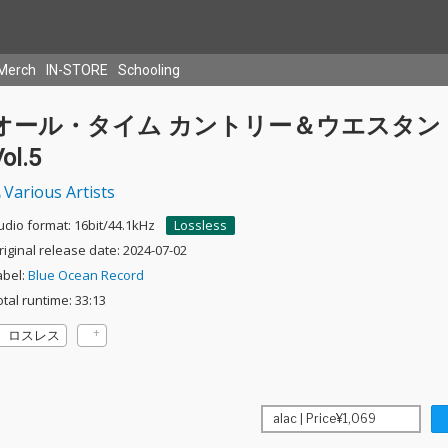
Merch
IN-STORE
Schooling
オール・タイム カントリー＆ウエスタン
ol.5
Various Artists
udio format: 16bit/44.1kHz
Lossless
riginal release date: 2024-07-02
abel:
Blue Ocean Record
otal runtime: 33:13
ロスレス