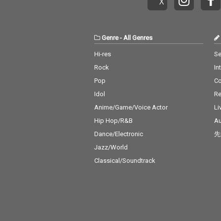
Genre
-
All Genres
Hi-res
Se
Rock
In
Pop
C
Idol
Re
Anime/Game/Voice Actor
Li
Hip Hop/R&B
Au
Dance/Electronic
先
Jazz/World
Classical/Soundtrack