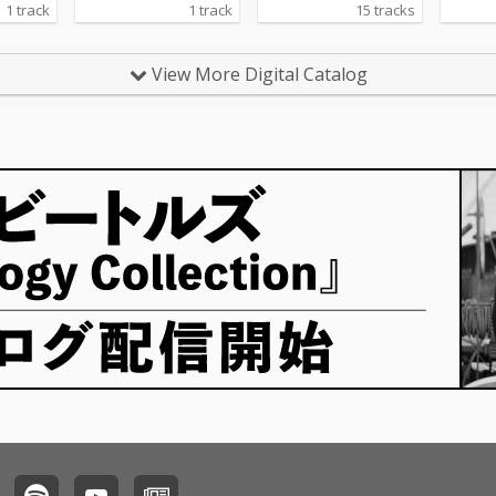
音ミク
賞作品です。初音ミク
めた決定版コンピレー
懐かし
1 track
1 track
15 tracks
6周年お
ありがとう！16周年お
ション。 フランキー・
ズ・バ
ま
めでとうございま
ヴァリの名曲 「Can’t T
ルー・
す！！！！
ake My Eyes Off Yo
（ボビ
View More Digital Catalog
u」、ナット・キン
ン）、
グ・コールの永遠のラ
ージア
ブソング 「L-O-V-
ールズ
E」、ロイ・オービソ
グ・イ
ンのロックンロール・
ル」（
クラシック 「Oh, Prett
ズ）な
y Woman」 など、“懐
り・愛
かしの洋楽ヒット”を贅
にした
沢に収録した、まさに
に深く響
ジュークボックスの宝
アルバ
箱 のような一枚です。
読書時
さらに、ドリス・デイ
でのひ
の「Que Sera, Ser
夜のド
a」、ザ・モンキーズ
を落ち
の「Daydream Believ
ぴった
er」、エルヴィス・プ
（ナッ
レスリーの「Love Me
ール）
Tender」など、時代を
生」（
超えて愛され続ける名
トロン
曲が並び、家族で過ご
の音楽