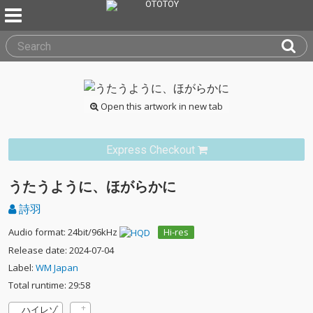
Open this artwork in new tab
Express Checkout
うたうように、ほがらかに
詩羽
Audio format: 24bit/96kHz
Hi-res
Release date: 2024-07-04
Label:
WM Japan
Total runtime: 29:58
ハイレゾ