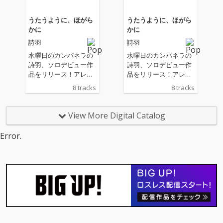
うたうように、ほがら
うたうように、ほがら
かに
かに
詩羽
詩羽
水曜日のカンパネラの
水曜日のカンパネラの
詩羽、ソロデビュー作
詩羽、ソロデビュー作
品をリリース！アレン
品をリリース！アレン
ジメント/サウンドプロ
ジメント/サウンドプロ
8 tracks
8 tracks
デューサーに吉田一郎
デューサーに吉田一郎
(EX.ZAZENBOYS)が参
(EX.ZAZENBOYS)が参
加、水曜日のカンパネ
加、水曜日のカンパネ
View More Digital Catalog
ラとは異なるロック/バ
ラとは異なるロック/バ
ンドサウンド。全8曲
ンドサウンド。全8曲
Error.
収録
収録