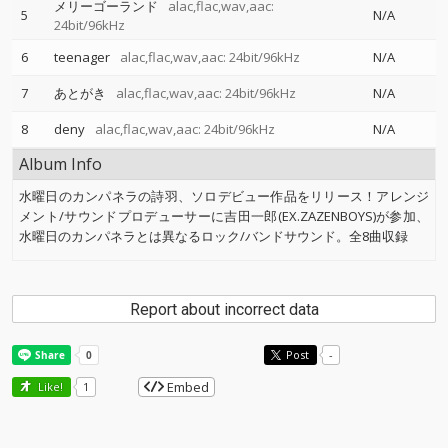
メリーゴーランド
alac,flac,wav,aac:
5
N/A
24bit/96kHz
6
teenager
alac,flac,wav,aac: 24bit/96kHz
N/A
7
あとがき
alac,flac,wav,aac: 24bit/96kHz
N/A
8
deny
alac,flac,wav,aac: 24bit/96kHz
N/A
Album Info
水曜日のカンパネラの詩羽、ソロデビュー作品をリリース！アレンジ
メント/サウンドプロデューサーに吉田一郎(EX.ZAZENBOYS)が参加、
水曜日のカンパネラとは異なるロック/バンドサウンド。全8曲収録
Report about incorrect data
Post
-
Embed
Like!
1