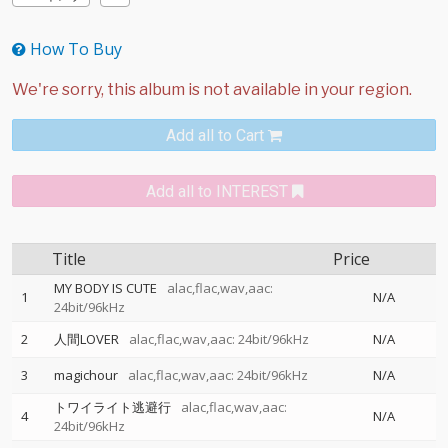
How To Buy
Add all to Cart
Add all to INTEREST
Title
Price
MY BODY IS CUTE
alac,flac,wav,aac:
1
N/A
24bit/96kHz
2
人間LOVER
alac,flac,wav,aac: 24bit/96kHz
N/A
3
magichour
alac,flac,wav,aac: 24bit/96kHz
N/A
トワイライト逃避行
alac,flac,wav,aac:
4
N/A
24bit/96kHz