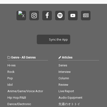
Sync the App
Genre
-
All Genres
Articles
Hi-res
Series
Rock
Interview
Pop
Column
Idol
Review
Anime/Game/Voice Actor
Live Report
Hip Hop/R&B
Audio Equipment
Dance/Electronic
先週のオトトイ