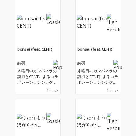
未…
グ・ミュ…
bonsai (feat. CENT)
bonsai (feat. CENT)
詩羽
詩羽
水曜日のカンパネラの
水曜日のカンパネラの
詩羽とCENTによるコラ
詩羽とCENTによるコラ
ボレーションシング
ボレーションシング
ル！CENTはセントチヒ
ル！CENTはセントチヒ
1 track
1 track
ロ・チッチによるソロ
ロ・チッチによるソロ
プロジェクト。プライ
プロジェクト。プライ
ベートでも親交のある
ベートでも親交のある
2人がタッグを組んだ
2人がタッグを組んだ
楽曲。
楽曲。