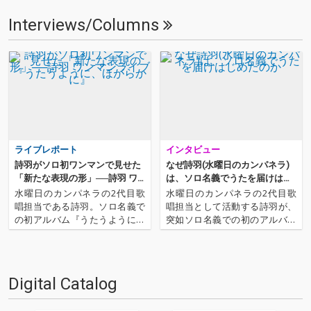
Interviews/Columns
ライブレポート
インタビュー
詩羽がソロ初ワンマンで見せた
なぜ詩羽(水曜日のカンパネラ)
「新たな表現の形」──詩羽 ワ
は、ソロ名義でうたを届けはじ
ンマンライブ『うたうように、
めたのか
水曜日のカンパネラの2代目歌
水曜日のカンパネラの2代目歌
ほがらかに』
唱担当である詩羽。ソロ名義で
唱担当として活動する詩羽が、
の初アルバム『うたうように、
突如ソロ名義での初のアルバム
ほがらかに』のリリースを突如
『うたうように、ほがらかに』
発表した彼女は、勢いそのまま
を配信リリースした。アルバム
にワンマンライヴ〈うたうよう
は詩羽自身が全ての歌詞を書
に、ほがらかに〉を自身の誕生
き、ほとんどの楽曲の作曲を担
Digital Catalog
日である8月9日に開催した。バ
当。今作は吉田一郎がプロデュ
ンド形式でのパフォーマンスや
ースを手がけ、レコーディン