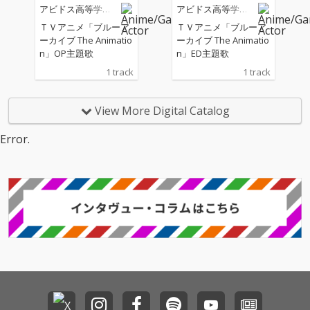
り), シロコ (CV:小倉唯),
シロコ (CV:小倉唯), ノ
アビドス高等学校
アビドス高等学校
ノノミ (CV:三浦千幸),
ノミ (CV:三浦千幸), セ
対策委員会
対策委員会
ＴＶアニメ「ブルーア
ＴＶアニメ「ブルーア
セリカ (CV:大橋彩香) &
リカ (CV:大橋彩香) & ア
ーカイブ The Animatio
ーカイブ The Animatio
アヤネ (CV:原田彩楓))
ヤネ (CV:原田彩楓)) [TV
n」OP主題歌
n」ED主題歌
[TVsize]
size]
1 track
1 track
View More Digital Catalog
Error.