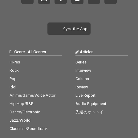
Sync the App
Genre
-
All Genres
Articles
Hi-res
Series
Rock
Interview
Pop
Column
Idol
Review
Anime/Game/Voice Actor
Live Report
Hip Hop/R&B
Audio Equipment
Dance/Electronic
先週のオトトイ
Jazz/World
Classical/Soundtrack