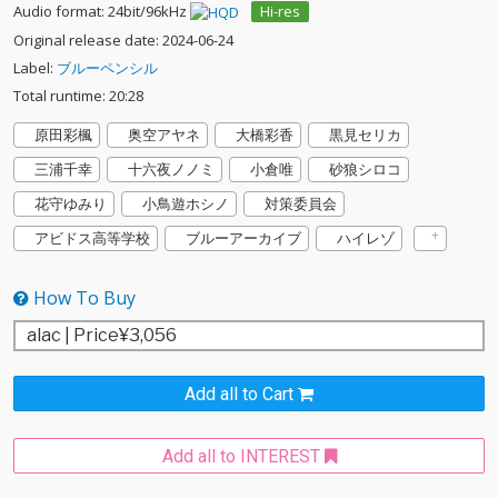
Audio format: 24bit/96kHz
Hi-res
Original release date: 2024-06-24
Label:
ブルーペンシル
Total runtime: 20:28
原田彩楓
奥空アヤネ
大橋彩香
黒見セリカ
三浦千幸
十六夜ノノミ
小倉唯
砂狼シロコ
花守ゆみり
小鳥遊ホシノ
対策委員会
アビドス高等学校
ブルーアーカイブ
ハイレゾ
How To Buy
Add all to Cart
Add all to INTEREST