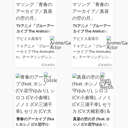
TVアニメ「ブルーアー
TVアニメ「ブルーアー
カイブ The Animatio
カイブ The Animatio
n」テーマソング「青
n」テーマソング「青
アビドス高等学校
アビドス高等学校
春のアーカイブ／真昼
春のアーカイブ／真昼
対策委員会
対策委員会
ＴＶアニメ「ブルーア
ＴＶアニメ「ブルーア
の空の月」
の空の月」
ーカイブ The Animatio
ーカイブ The Animatio
n」テーマソングシン
n」テーマソングシン
グル
グル
6 tracks
6 tracks
青春のアーカイブ (fea
真昼の空の月 (feat. ホ
t. ホシノ (CV:花守ゆみ
シノ (CV:花守ゆみり),