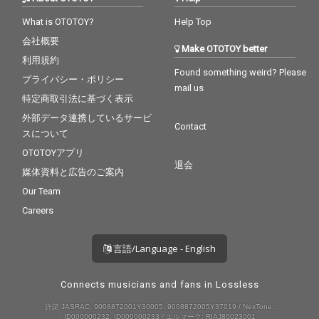
What is OTOTOY?
Help Top
会社概要
Make OTOTOY better
利用規約
Found something weird? Please
プライバシー・ポリシー
mail us
特定商取引法に基づく表示
外部データ連携しているサービ
Contact
スについて
OTOTOYアプリ
退会
媒体資料と広告のご案内
Our Team
Careers
言語/Language - English
Connects musicians and fans in Lossless
許諾 JASRAC: 9008872001Y30005, 9008872005Y37019 / NexTone:
ID000000232, ID000000233 / エルマーク: RIAJ80023001