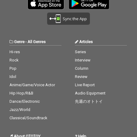
Sync the App
Genre
-
All Genres
Articles
Hi-res
Series
Rock
Interview
Pop
Column
Idol
Review
Anime/Game/Voice Actor
Live Report
Hip Hop/R&B
Audio Equipment
Dance/Electronic
先週のオトトイ
Jazz/World
Classical/Soundtrack
About OTOTOY
Help