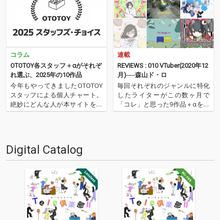
コラム
連載
OTOTOY各スタッフ＋αがそれぞ
REVIEWS : 010 VTuber(2020年12
れ選ぶ、2025年の10作品
月)──森山ド・ロ
今年もやってきましたOTOTOY
毎回それぞれのジャンルに特化
スタッフによる個人チャート。
したライターがこの数ヶ月で
絶妙にどんな人が本サイトを運
「コレ」と思った9作品＋αを紹
営しているのか？ そんな自己
介するコーナー。今回はVTuber
紹介もちょっとかねておりま
をメインに活動するライター、
す。2025年は、それぞれなにを
森山ド・ロが登場。様々なジャ
聴いてOTOTOYを作っていたの
ンルにまたがったVTuberによる
Digital Catalog
か？ ということでスタッフ・
楽曲のなかから、9作品をセレ
チャートをお届けします…
クト。トマト組の中で…