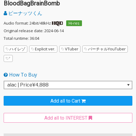
BloodBagBrainBomb
ピーナッツくん
Audio format: 24bit/48kHz
Hi-res
Original release date: 2024-06-14
Total runtime: 36:04
ハイレゾ
Explicit ver.
VTuber
バーチャルYouTuber
How To Buy
Add all to Cart
Add all to INTEREST