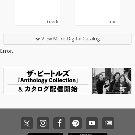
タッグを組み続けてき
タッグを組み続けてき
たnerdwitchkomugich
たnerdwitchkomugich
anが今作でも多くの楽
anが今作でも多くの楽
曲に参加している。 ミ
曲に参加している。 ミ
1 track
1 track
ックス／マスタリング
ックス／マスタリング
には玉田デニーロ、見
には玉田デニーロ、見
届け人としてコイデシ
届け人としてコイデシ
View More Digital Catalog
ュンペイが参加するな
ュンペイが参加するな
ど、ピーナッツくんの
ど、ピーナッツくんの
Error.
音楽を語る上で欠かせ
音楽を語る上で欠かせ
ない重要人物たちがチ
ない重要人物たちがチ
ームとして制作を支
ームとして制作を支
え、アートワークは国
え、アートワークは国
内外で活躍するイラス
内外で活躍するイラス
トレーター／映像作家
トレーター／映像作家
のRyu Okuboが担当し
のRyu Okuboが担当し
ている。
ている。