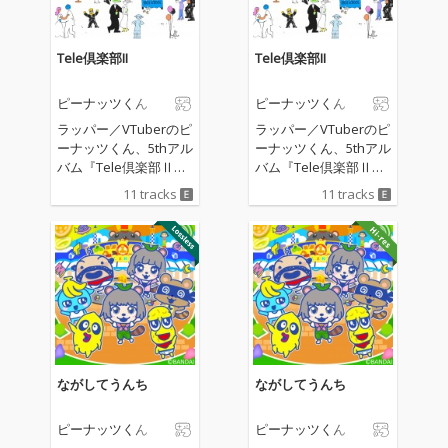
Tele倶楽部II
Tele倶楽部II
ピーナッツくん
ピーナッツくん
ラッパー／VTuberのピ
ラッパー／VTuberのピ
ーナッツくん、5thアル
ーナッツくん、5thアル
バム『Tele倶楽部Ⅱ』
バム『Tele倶楽部Ⅱ』
をリリース。 客演には
をリリース。 客演には
11 tracks
11 tracks
漢 a.k.a. GAMI、PUNP
漢 a.k.a. GAMI、PUNP
EE、Elle Terea、Kamu
EE、Elle Terea、Kamu
i、幾田りら、Daoko、
i、幾田りら、Daoko、
ファイルーズあい、魔
ファイルーズあい、魔
界ノりりむ、轟はじめ
界ノりりむ、轟はじめ
と各界の才能が結集。
と各界の才能が結集。
サウンドは、初参加と
サウンドは、初参加と
なるtofubeatsやYohji I
なるtofubeatsやYohji I
garashiをはじめ、多
garashiをはじめ、多
彩なプロデューサー陣
彩なプロデューサー陣
ながしてうんち
ながしてうんち
によって豊かに彩られ
によって豊かに彩られ
ている。また、これま
ている。また、これま
ピーナッツくん
ピーナッツくん
でもピーナッツくんと
でもピーナッツくんと