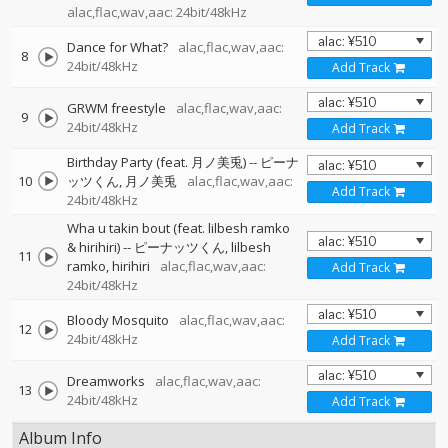
alac,flac,wav,aac: 24bit/48kHz
Dance for What?
alac,flac,wav,aac:
8
24bit/48kHz
Add Track
GRWM freestyle
alac,flac,wav,aac:
9
24bit/48kHz
Add Track
Birthday Party (feat. 月ノ美兎)
--
ピーナ
10
ッツくん
月ノ美兎
alac,flac,wav,aac:
Add Track
24bit/48kHz
Wha u takin bout (feat. lilbesh ramko
& hirihiri)
--
ピーナッツくん
lilbesh
11
ramko
hirihiri
alac,flac,wav,aac:
Add Track
24bit/48kHz
Bloody Mosquito
alac,flac,wav,aac:
12
24bit/48kHz
Add Track
Dreamworks
alac,flac,wav,aac:
13
24bit/48kHz
Add Track
Album Info