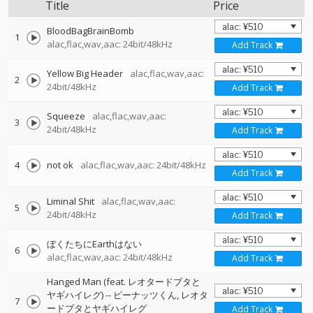
Title
Price
BloodBagBrainBomb
1
alac,flac,wav,aac: 24bit/48kHz
Add Track
Yellow Big Header
alac,flac,wav,aac:
2
24bit/48kHz
Add Track
Squeeze
alac,flac,wav,aac:
3
24bit/48kHz
Add Track
4
not ok
alac,flac,wav,aac: 24bit/48kHz
Add Track
Liminal Shit
alac,flac,wav,aac:
5
24bit/48kHz
Add Track
ぼくたちにEarthはない
6
alac,flac,wav,aac: 24bit/48kHz
Add Track
Hanged Man (feat. レオタードブタと
ヤギハイレグ)
--
ピーナッツくん
レオタ
7
ードブタとヤギハイレグ
Add Track