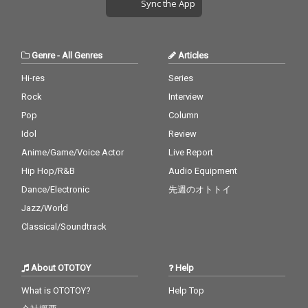
Sync the App
Genre
-
All Genres
Articles
Hi-res
Series
Rock
Interview
Pop
Column
Idol
Review
Anime/Game/Voice Actor
Live Report
Hip Hop/R&B
Audio Equipment
Dance/Electronic
先週のオトトイ
Jazz/World
Classical/Soundtrack
About OTOTOY
Help
What is OTOTOY?
Help Top