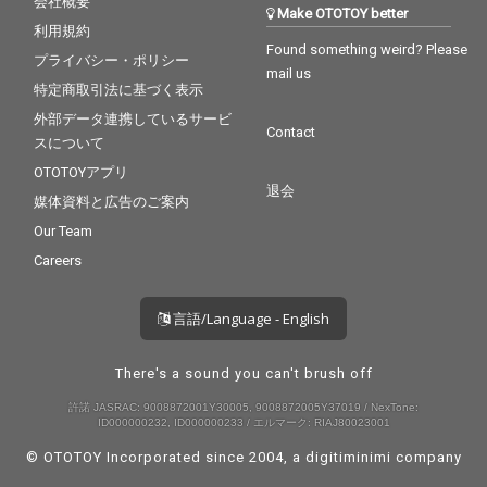
会社概要
Make OTOTOY better
利用規約
Found something weird? Please
プライバシー・ポリシー
mail us
特定商取引法に基づく表示
外部データ連携しているサービ
Contact
スについて
OTOTOYアプリ
退会
媒体資料と広告のご案内
Our Team
Careers
言語/Language - English
There's a sound you can't brush off
許諾 JASRAC: 9008872001Y30005, 9008872005Y37019 / NexTone:
ID000000232, ID000000233 / エルマーク: RIAJ80023001
© OTOTOY Incorporated since 2004, a
digitiminimi
company