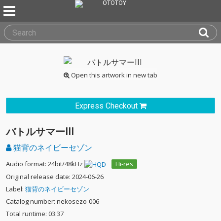
Open this artwork in new tab
Express Checkout
バトルサマーIII
猫背のネイビーセゾン
Audio format: 24bit/48kHz
Hi-res
Original release date: 2024-06-26
Label:
猫背のネイビーセゾン
Catalog number: nekosezo-006
Total runtime: 03:37