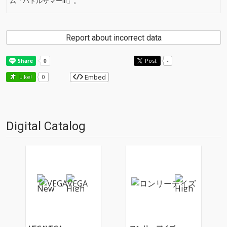
ム「バトルサマーIII」。
Report about incorrect data
Post
-
Embed
Like!
0
Digital Catalog