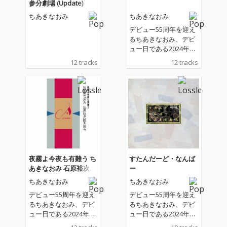
参分劇場 (Update)
ちあきなおみ
ちあきなおみ
デビュー55周年を迎え
るちあきなおみ、デビ
ュー日である2024年6
月10日にシングル＆オ
12 tracks
12 tracks
リジナルアルバム全30
0曲以上がついに配信
解禁！
夜霧よ今夜も有難う ち
すたんだーど・なんば
あきなおみ 石原裕次郎
ー
を唄う
ちあきなおみ
ちあきなおみ
デビュー55周年を迎え
デビュー55周年を迎え
るちあきなおみ、デビ
るちあきなおみ、デビ
ュー日である2024年6
ュー日である2024年6
月10日にシングル＆オ
月10日にシングル＆オ