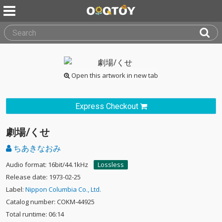
Open this artwork in new tab
Express Checkout
劇場/くせ
ちあきなおみ
Audio format: 16bit/44.1kHz
Lossless
Release date: 1973-02-25
Label:
Nippon Columbia Co., Ltd.
Catalog number: COKM-44925
Total runtime: 06:14