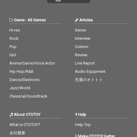
Genre
-
All Genres
Articles
Hi-res
Series
Rock
Interview
Pop
Column
Idol
Review
Anime/Game/Voice Actor
Live Report
Hip Hop/R&B
Audio Equipment
Dance/Electronic
先週のオトトイ
Jazz/World
Classical/Soundtrack
About OTOTOY
Help
What is OTOTOY?
Help Top
会社概要
Make OTOTOY better