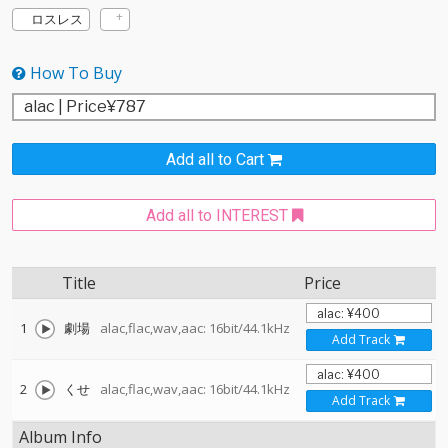
ロスレス
How To Buy
Add all to Cart
Add all to INTEREST
Title
Price
1
劇場
alac,flac,wav,aac: 16bit/44.1kHz
Add Track
2
くせ
alac,flac,wav,aac: 16bit/44.1kHz
Add Track
Album Info