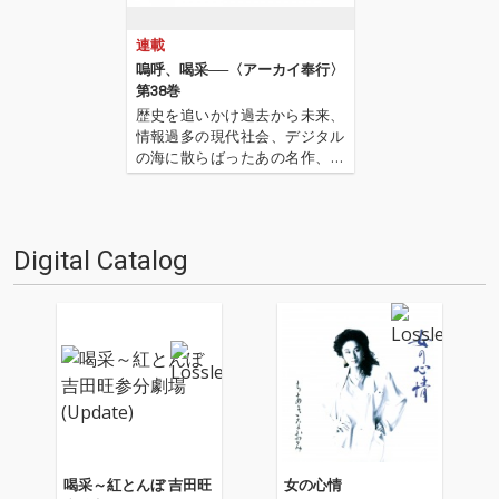
連載
嗚呼、喝采──〈アーカイ奉行〉
第38巻
歴史を追いかけ過去から未来、
情報過多の現代社会、デジタル
の海に散らばったあの名作、こ
の名作たちをひとつにまとめる
仕事人…!〈アーカイ奉行〉が今
日もデジタルの乱世を治め
る…!'''〈アーカイ奉行〉と
Digital Catalog
は…'''1.過去作の最新リマスター
音源 2.これまで未配信…
喝采～紅とんぼ 吉田旺
女の心情