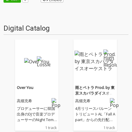
Digital Catalog
Over You
雨とペトラ Prod. by 東
京スカパラダイスオー
ケストラ
高畑充希
高畑充希
プロデューサーに韓国
4月リリースバルーン
出身のDJで音楽プロデ
トリビュートAL「Fall A
ューサーのNight Temp
part」からの先行配
o、作詞にはジャズ、
信。 須田景凪としても
1 track
1 track
シティ・ポップシーン
活動しているボカロP