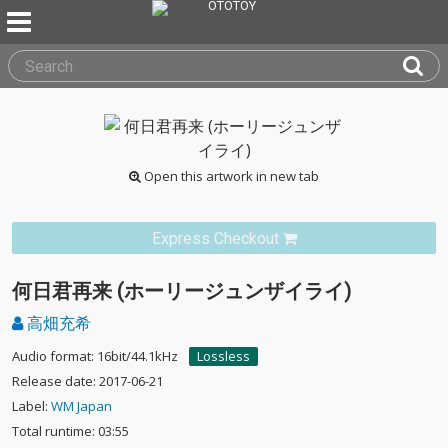
Open this artwork in new tab
Express Checkout
何日君再来 (ホーリージュンザイライ)
高畑充希
Audio format: 16bit/44.1kHz
Lossless
Release date: 2017-06-21
Label:
WM Japan
Total runtime: 03:55