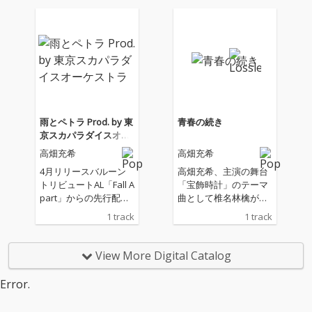
で活躍し続ける土岐麻
“バルーン”。2017年に
子を迎えた楽曲。芸能
リリースされた代表作
活動20年目を記念した
「雨とペトラ」の東京
プロジェクトの第一
スカパラダイスオーケ
弾。
ストラによるプロデュ
ース、高畑充希による
歌唱ナンバーがリリー
ス。
雨とペトラ Prod. by 東
青春の続き
京スカパラダイスオー
ケストラ
高畑充希
高畑充希
4月リリースバルーン
高畑充希、主演の舞台
トリビュートAL「Fall A
「宝飾時計」のテーマ
part」からの先行配
曲として椎名林檎が書
信。 須田景凪としても
き下ろした新曲をリリ
1 track
1 track
活動しているボカロP
ース
“バルーン”。2017年に
リリースされた代表作
View More Digital Catalog
「雨とペトラ」の東京
スカパラダイスオーケ
Error.
ストラによるプロデュ
ース、高畑充希による