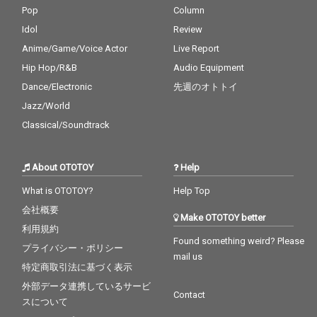
Pop
Column
Idol
Review
Anime/Game/Voice Actor
Live Report
Hip Hop/R&B
Audio Equipment
Dance/Electronic
先週のオトトイ
Jazz/World
Classical/Soundtrack
About OTOTOY
Help
What is OTOTOY?
Help Top
会社概要
Make OTOTOY better
利用規約
Found something weird? Please
プライバシー・ポリシー
mail us
特定商取引法に基づく表示
外部データ連携しているサービ
Contact
スについて