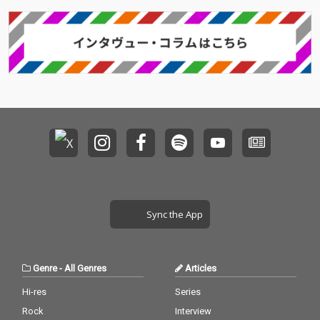
歌唱ナンバーがリリー
ス。
Sync the App
Genre
-
All Genres
Articles
Hi-res
Series
Rock
Interview