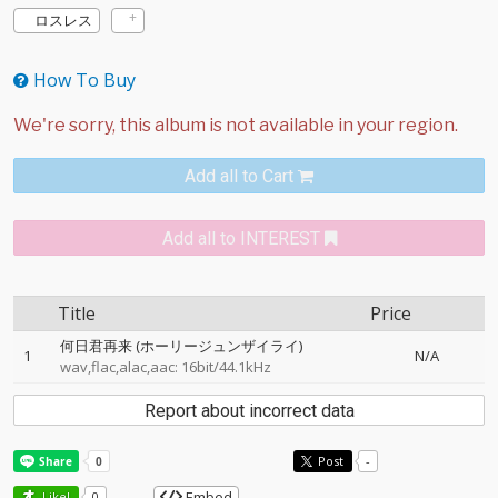
ロスレス
How To Buy
Add all to Cart
Add all to INTEREST
Title
Price
何日君再来 (ホーリージュンザイライ)
1
N/A
wav,flac,alac,aac: 16bit/44.1kHz
Report about incorrect data
Post
-
Embed
Like!
0