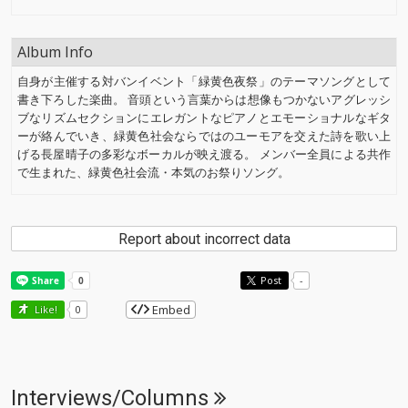
Album Info
自身が主催する対バンイベント「緑黄色夜祭」のテーマソングとして
書き下ろした楽曲。 音頭という言葉からは想像もつかないアグレッシ
ブなリズムセクションにエレガントなピアノとエモーショナルなギタ
ーが絡んでいき、緑黄色社会ならではのユーモアを交えた詩を歌い上
げる長屋晴子の多彩なボーカルが映え渡る。 メンバー全員による共作
で生まれた、緑黄色社会流・本気のお祭りソング。
Report about incorrect data
Post
-
Embed
Like!
0
Interviews/Columns