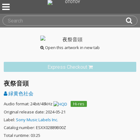
Open this artwork in new tab
Express Checkout
夜祭音頭
緑黄色社会
Audio format: 24bit/48kHz
Hi-res
Original release date: 2024-05-21
Label:
Sony Music Labels Inc.
Catalog number: ESXX02889B00Z
Total runtime: 03:25