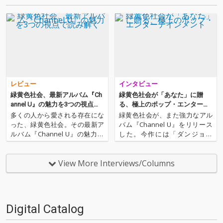
レビュー
インタビュー
緑黄色社会、最新アルバム『Ch
緑黄色社会が「あなた」に贈
annel U』の魅力を3つの視点で
る、極上のポップ・エンターテ
読み解く
インメント
多くの人から愛される存在にな
緑黄色社会が、また強力なアル
った、緑黄色社会。その最新ア
バム『Channel U』をリリース
ルバム『Channel U』の魅力と
した。今作には「ダンジョン
はどの部分にあるのか。今回OT
飯」のEDテーマ“Party!!”、「薬
OTOYでは、沖さやこ、坂井彩
屋のひとりごと」OPテーマ“花
花、ニシダケンの3人のライタ
になって”といった人気アニメの
View More Interviews/Columns
ーが今作に関するレヴューを執
主題歌や、月9ドラマ「真夏の
筆。それぞれの視点から、緑黄
シンデレラ」の主題歌“サマータ
色社会、そして『Ch…
イムシン…
Digital Catalog