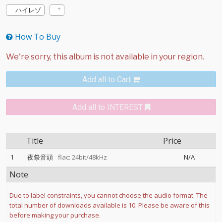
ハイレゾ
How To Buy
Add all to Cart
Add all to INTEREST
Title
Price
1
夜祭音頭
flac: 24bit/48kHz
N/A
Note
Due to label constraints, you cannot choose the audio format. The
total number of downloads available is 10. Please be aware of this
before making your purchase.