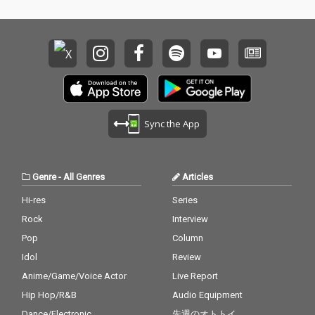
Sync the App
Genre
-
All Genres
Articles
Hi-res
Series
Rock
Interview
Pop
Column
Idol
Review
Anime/Game/Voice Actor
Live Report
Hip Hop/R&B
Audio Equipment
Dance/Electronic
先週のオトトイ