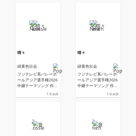
晴々
晴々
緑黄色社会
緑黄色社会
フジテレビ系バレーボ
フジテレビ系バレーボ
ールアジア選手権2026
ールアジア選手権2026
中継テーマソング 作詞
中継テーマソング 作詞
を長屋晴子・小林壱
を長屋晴子・小林壱
1 track
1 track
誓、作曲を穴見真吾が
誓、作曲を穴見真吾が
担当。 バレーボール日
担当。 バレーボール日
本代表選手との対談を
本代表選手との対談を
経て制作された、緑黄
経て制作された、緑黄
色社会として初の試み
色社会として初の試み
となる楽曲。 葛藤や不
となる楽曲。 葛藤や不
安を振り払うように駆
安を振り払うように駆