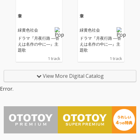
け上がるメロディー
け上がるメロディー
と、その想いを重ねた
と、その想いを重ねた
歌詞が、挑戦を続ける
歌詞が、挑戦を続ける
章
章
人々の背中を力強く押
人々の背中を力強く押
す。 長屋晴子の爽快な
す。 長屋晴子の爽快な
緑黄色社会
緑黄色社会
歌声に絡む、小林壱誓
歌声に絡む、小林壱誓
のツインボーカルも聴
のツインボーカルも聴
ドラマ『月夜行路 ―答
ドラマ『月夜行路 ―答
きどころで、キレのあ
きどころで、キレのあ
えは名作の中に―』主
えは名作の中に―』主
るギターリフととも
るギターリフととも
題歌
題歌
に、緑黄色社会の新た
に、緑黄色社会の新た
1 track
1 track
なバンドサウンドを体
なバンドサウンドを体
現した一曲となってい
現した一曲となってい
る。
る。
View More Digital Catalog
Error.