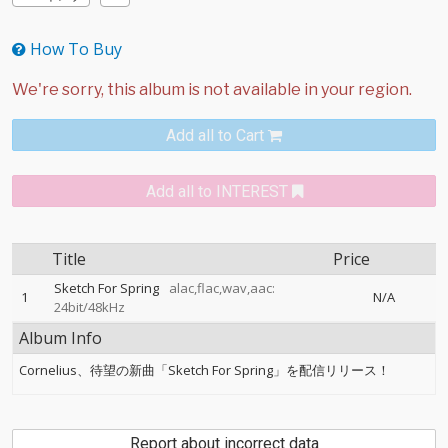
How To Buy
Add all to Cart
Add all to INTEREST
Title
Price
Sketch For Spring
alac,flac,wav,aac:
1
N/A
24bit/48kHz
Album Info
Cornelius、待望の新曲「Sketch For Spring」を配信リリース！
Report about incorrect data