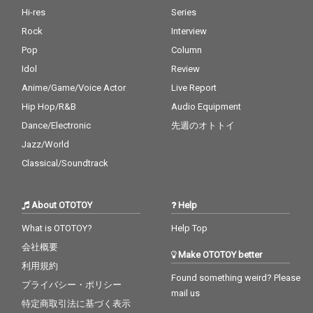
Hi-res
Series
Rock
Interview
Pop
Column
Idol
Review
Anime/Game/Voice Actor
Live Report
Hip Hop/R&B
Audio Equipment
Dance/Electronic
先週のオトトイ
Jazz/World
Classical/Soundtrack
About OTOTOY
Help
What is OTOTOY?
Help Top
会社概要
Make OTOTOY better
利用規約
Found something weird? Please
プライバシー・ポリシー
mail us
特定商取引法に基づく表示