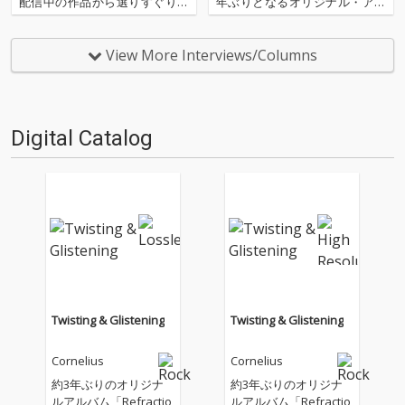
配信中の作品から選りすぐりの
年ぶりとなるオリジナル・アル
30作品を紹介します。さまざま
バムをリリースした。坂本慎太
なフォーマットでのリリースも
郎を作詞に迎えた「あなたがい
多い最近ですが、ここではあえ
るなら」、「未来の人へ」をは
View More Interviews/Columns
てのオリジナル・アルバムに絞
じめ、“メロウ”と“ウェイヴ”に
ってのジャンルを超えた30作品
満たされた全10曲。銅版画…
をランキング…
Digital Catalog
Twisting & Glistening
Twisting & Glistening
Cornelius
Cornelius
約3年ぶりのオリジナ
約3年ぶりのオリジナ
ルアルバム「Refractio
ルアルバム「Refractio