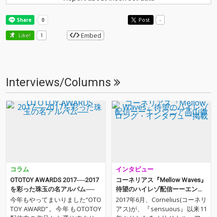
Post
-
Embed
Like!
1
Interviews/Columns
コラム
インタビュー
OTOTOY AWARDS 2017──2017
コーネリアス『Mellow Waves』
を彩った珠玉の名アルバム──
待望のハイレゾ配信ーーエンジ
ニア高山徹ロング・インタヴュ
今年もやってまいりました“OTO
2017年6月、Cornelius(コーネリ
ー掲載
TOY AWARD”。今年もOTOTOY
アス)が、『sensuous』以来11