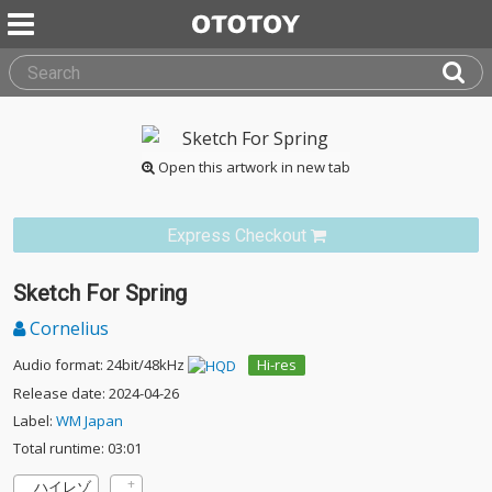
Open this artwork in new tab
Express Checkout
Sketch For Spring
Cornelius
Audio format: 24bit/48kHz
Hi-res
Release date: 2024-04-26
Label:
WM Japan
Total runtime: 03:01
ハイレゾ