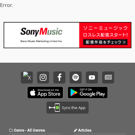
Error.
Sync the App
Genre
-
All Genres
Articles