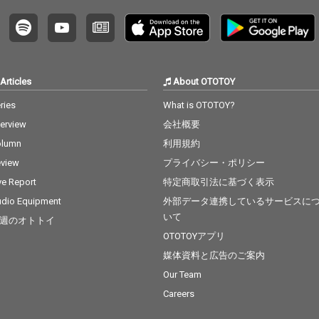
Articles
About OTOTOY
ries
What is OTOTOY?
terview
会社概要
olumn
利用規約
view
プライバシー・ポリシー
ve Report
特定商取引法に基づく表示
dio Equipment
外部データ連携しているサービスに
いて
週のオトトイ
OTOTOYアプリ
媒体資料と広告のご案内
Our Team
Careers