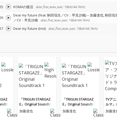
25
KOMAの復活
alac,flac,wav,aac: 16bit/44.1kHz
Dear my future (feat. 駒田琉生／CV：早見沙織)
--
加藤達也
駒田琉
26
／CV：早見沙織
alac,flac,wav,aac: 16bit/44.1kHz
27
Dear my future (Inst)
alac,flac,wav,aac: 16bit/44.1kHz
RGAZ
「TRIGUN STARGAZ
「TRIGUN STARGAZ
TVア
undtrac
E」Original Soundtrac
E」Original Soundtrac
ルマ」
k 1
k 1
ウンドト
加藤達也
加藤達也
加藤達
ete Edi