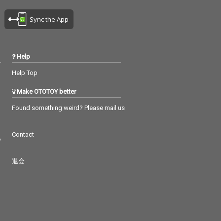
Sync the App
Help
Help Top
Make OTOTOY better
Found something weird? Please mail us
Contact
つ
退会