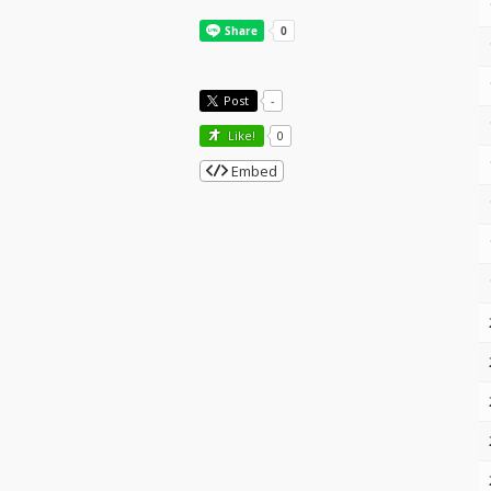
Post
-
Like!
0
Embed