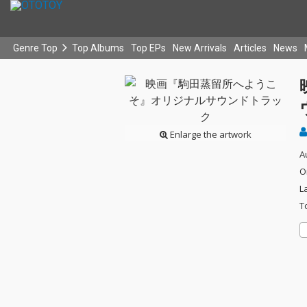
Genre Top
Top Albums
Top EPs
New Arrivals
Articles
News
Enlarge the artwork
A
O
L
T