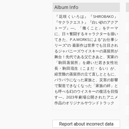
Album Info
『花咲くいろは』『SHIROBAKO』
『サクラクエスト』『白い砂のアクア
トープ』―。「働くこと」をテーマ
に、日々奮闘するキャラクターを描い
てきた、P.A.WORKSによる”お仕事シ
リーズ”の 最新作は世界でも注目され
るジャパニーズウイスキーの蒸留所が
舞台！先代である父亡きあと、実家の
「駒田蒸留所」を継いだ若き女性社
長・駒田琉生（こまだ・るい）が、
経営難の蒸留所の立て直しとともに、
バラバラになった家族と、災害の影響
で製造できなくなった「家族の絆」と
も呼べる幻のウイスキーの復活を目指
す―。2023年劇場公開されたアニメ
作品のオリジナルサウンドトラック
Report about incorrect data