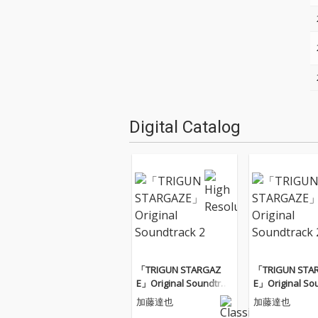
Digital Catalog
「TRIGUN STARGAZ
「TRIGUN STA
E」Original Soundtrac
E」Original So
k 2
k 2
加藤達也
加藤達也