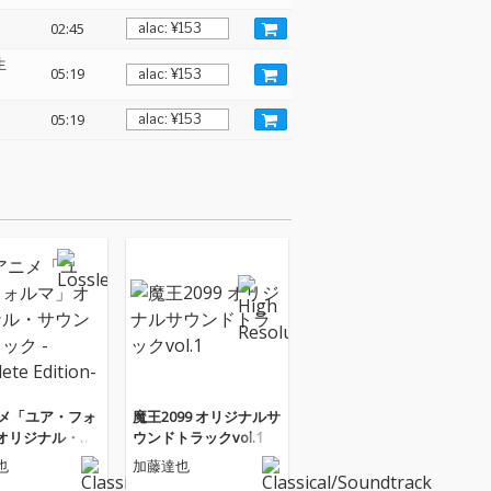
02:45
生
05:19
05:19
ニメ「ユア・フォ
魔王2099 オリジナルサ
オリジナル・サ
ウンドトラックvol.1
ラック -Compl
也
加藤達也
tion-