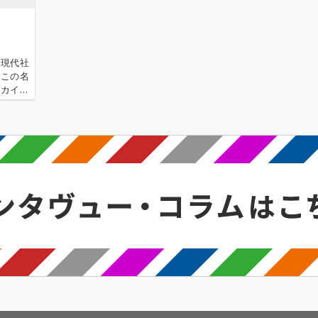
の現代社
、この名
ーカイ奉
〈アーカ
源 2.