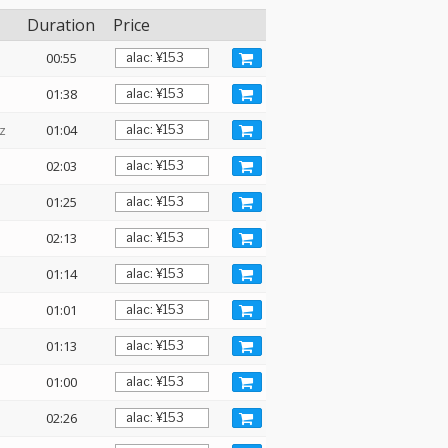
Duration
Price
00:55
01:38
z
01:04
02:03
01:25
02:13
01:14
01:01
01:13
01:00
02:26