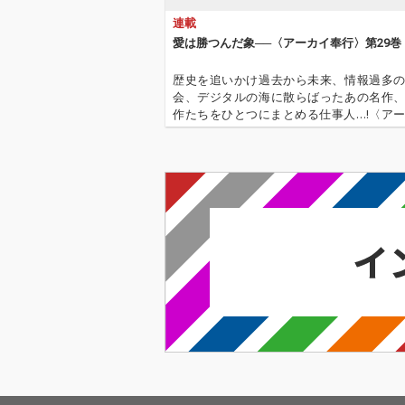
連載
愛は勝つんだ象──〈アーカイ奉行〉第29巻
歴史を追いかけ過去から未来、情報過多
会、デジタルの海に散らばったあの名作
作たちをひとつにまとめる仕事人…!〈ア
行〉が今日もデジタルの乱世を治める…!'''
イ奉行〉とは…'''1.過去作の最新リマスター音
これまで未配信…