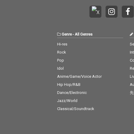
Genre
-
All Genres
Hi-res
Se
Rock
In
Pop
C
Idol
Re
Anime/Game/Voice Actor
Li
Hip Hop/R&B
Au
Dance/Electronic
先
Jazz/World
Classical/Soundtrack