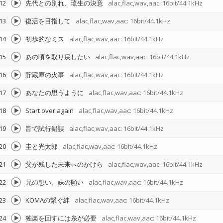
12
先代との別れ、琉生の決意
alac,flac,wav,aac: 16bit/44.1kHz
13
復活を目指して
alac,flac,wav,aac: 16bit/44.1kHz
14
初歩的なミス
alac,flac,wav,aac: 16bit/44.1kHz
15
あの頃を取り戻したい
alac,flac,wav,aac: 16bit/44.1kHz
16
貯蔵庫の火事
alac,flac,wav,aac: 16bit/44.1kHz
17
あなたの思うように
alac,flac,wav,aac: 16bit/44.1kHz
18
Start over again
alac,flac,wav,aac: 16bit/44.1kHz
19
皆で試行錯誤
alac,flac,wav,aac: 16bit/44.1kHz
20
圭と光太郎
alac,flac,wav,aac: 16bit/44.1kHz
21
父が残した未来へのかけら
alac,flac,wav,aac: 16bit/44.1kHz
22
兄の想い、妹の願い
alac,flac,wav,aac: 16bit/44.1kHz
23
KOMAの繋ぐ絆
alac,flac,wav,aac: 16bit/44.1kHz
24
独楽を回すには糸が必要
alac,flac,wav,aac: 16bit/44.1kHz