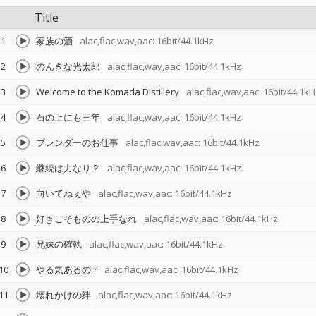
Title
1
家族の酒
alac,flac,wav,aac: 16bit/44.1kHz
2
のんきな光太郎
alac,flac,wav,aac: 16bit/44.1kHz
3
Welcome to the Komada Distillery
alac,flac,wav,aac: 16bit/44.1kH
4
石の上にも三年
alac,flac,wav,aac: 16bit/44.1kHz
5
ブレンダーのお仕事
alac,flac,wav,aac: 16bit/44.1kHz
6
継続は力なり？
alac,flac,wav,aac: 16bit/44.1kHz
7
向いてねぇや
alac,flac,wav,aac: 16bit/44.1kHz
8
好きこそものの上手なれ
alac,flac,wav,aac: 16bit/44.1kHz
9
兄妹の確執
alac,flac,wav,aac: 16bit/44.1kHz
10
やる気あるの!?
alac,flac,wav,aac: 16bit/44.1kHz
11
壊れかけの絆
alac,flac,wav,aac: 16bit/44.1kHz