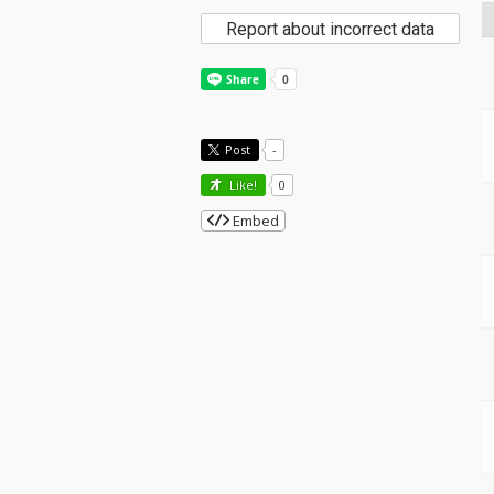
Report about incorrect data
Post
-
Like!
0
Embed