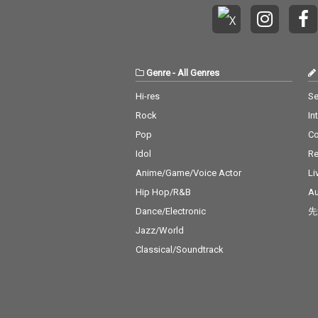
Genre
-
All Genres
Hi-res
Se
Rock
In
Pop
C
Idol
Re
Anime/Game/Voice Actor
Li
Hip Hop/R&B
Au
Dance/Electronic
先
Jazz/World
Classical/Soundtrack