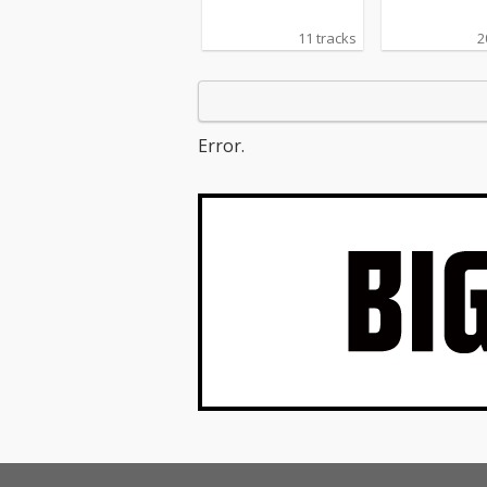
11 tracks
2
Error.