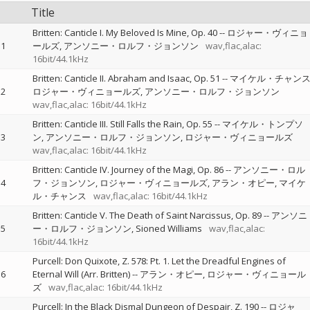
Title
Britten: Canticle I. My Beloved Is Mine, Op. 40
--
ロジャー・ヴィニョ
1
ールズ
アンソニー・ロルフ・ジョンソン
wav,flac,alac:
16bit/44.1kHz
Britten: Canticle II. Abraham and Isaac, Op. 51
--
マイケル・チャン
2
ロジャー・ヴィニョールズ
アンソニー・ロルフ・ジョンソン
wav,flac,alac: 16bit/44.1kHz
Britten: Canticle III. Still Falls the Rain, Op. 55
--
マイケル・トンプソ
3
ン
アンソニー・ロルフ・ジョンソン
ロジャー・ヴィニョールズ
wav,flac,alac: 16bit/44.1kHz
Britten: Canticle IV. Journey of the Magi, Op. 86
--
アンソニー・ロル
4
フ・ジョンソン
ロジャー・ヴィニョールズ
アラン・オピー
マイケ
ル・チャンス
wav,flac,alac: 16bit/44.1kHz
Britten: Canticle V. The Death of Saint Narcissus, Op. 89
--
アンソニ
5
ー・ロルフ・ジョンソン
Sioned Williams
wav,flac,alac:
16bit/44.1kHz
Purcell: Don Quixote, Z. 578: Pt. 1. Let the Dreadful Engines of
6
Eternal Will (Arr. Britten)
--
アラン・オピー
ロジャー・ヴィニョール
ズ
wav,flac,alac: 16bit/44.1kHz
Purcell: In the Black Dismal Dungeon of Despair, Z. 190
--
ロジャ