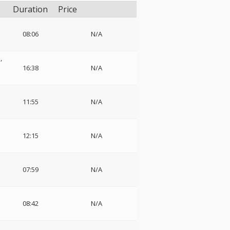
Duration
Price
08:06
N/A
ス
16:38
N/A
11:55
N/A
12:15
N/A
07:59
N/A
08:42
N/A