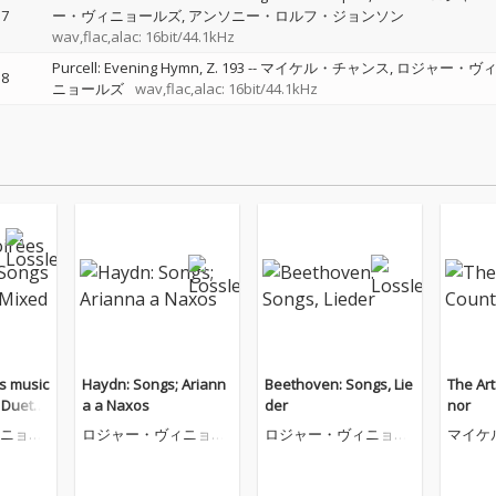
7
ー・ヴィニョールズ
アンソニー・ロルフ・ジョンソン
wav,flac,alac: 16bit/44.1kHz
Purcell: Evening Hymn, Z. 193
--
マイケル・チャンス
ロジャー・ヴ
8
ニョールズ
wav,flac,alac: 16bit/44.1kHz
es music
Haydn: Songs; Ariann
Beethoven: Songs, Lie
The Art
 Duets f
a a Naxos
der
nor
s
ニョー
ロジャー・ヴィニョー
ロジャー・ヴィニョー
マイケ
ルズ
ルズ