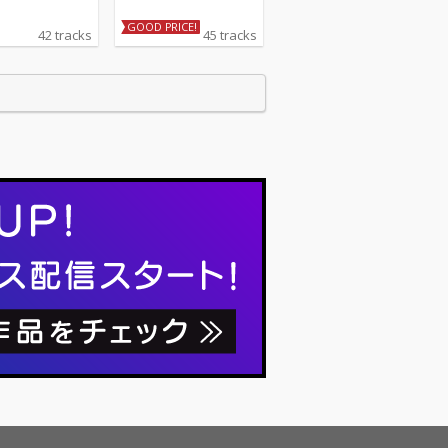
GOOD PRICE!
42 tracks
45 tracks