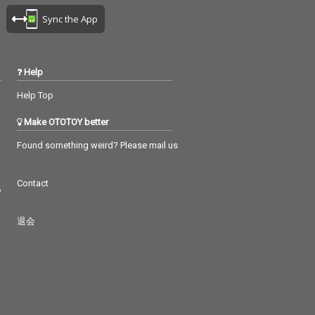
Sync the App
Help
Help Top
Make OTOTOY better
Found something weird? Please mail us
Contact
つ
退会