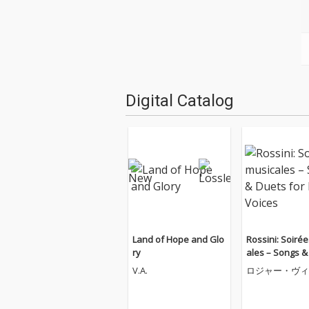
Digital Catalog
Land of Hope and Glo
Rossini: Soiré
ry
ales – Songs &
or Mixed Voice
V.A.
ロジャー・ヴィ
ルズ