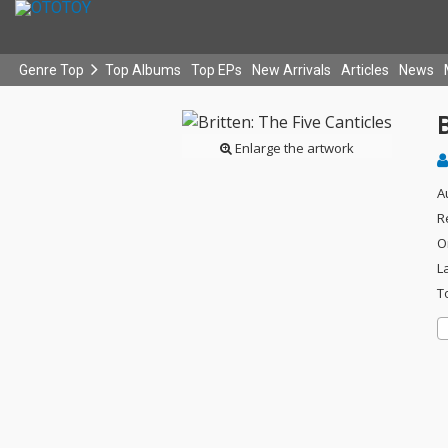
Genre Top
Top Albums
Top EPs
New Arrivals
Articles
News
B
Enlarge the artwork
A
R
O
L
T