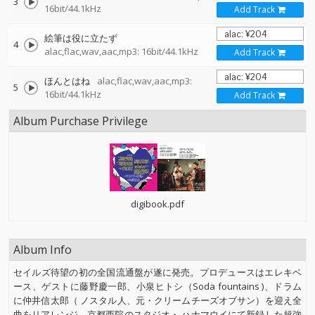
3
16bit/44.1kHz
Add Track
絵筆は役に立たず
4
alac,flac,wav,aac,mp3: 16bit/44.1kHz
Add Track
ほんとはね
alac,flac,wav,aac,mp3:
5
16bit/44.1kHz
Add Track
Album Purchase Privilege
digibook.pdf
Album Info
セイルズ待望の初の全国流通盤が遂に発売。プロデュースはエレキベ
ース、ゲストに藤野慶一郎、小泉ヒトシ（Soda fountains )、ドラム
に仲井信太郎（ ノスタル人、元・クリームチーズオブサン）を迎え全
曲をリアレンジ、京都西院のスタジオ・ ハナマウイにて新録した超強