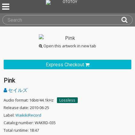
Open this artwork in new tab
Express Checkout
Pink
セイルズ
Audio format: 16bit/44.1kHz
Lossless
Release date: 2010-06-25
Label:
WaikikiRecord
Catalog number: WAKRD-035
Total runtime: 18:47