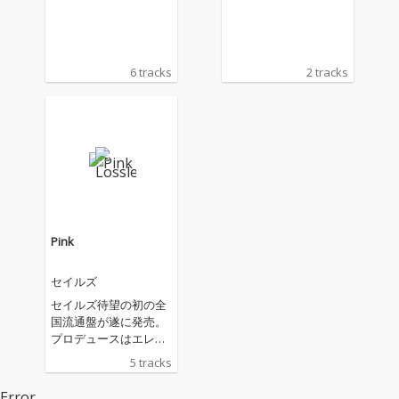
6 tracks
2 tracks
Pink
セイルズ
セイルズ待望の初の全
国流通盤が遂に発売。
プロデュースはエレキ
ベース、ゲストに藤野
5 tracks
慶一郎、小泉ヒトシ
（Soda fountains )、
Error.