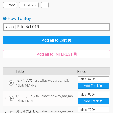
Pops
ロスレス
How To Buy
Add all to Cart
Add all to INTEREST
Title
Price
わたしの穴
alac,flac,wav,aac,mp3:
1
16bit/44.1kHz
Add Track
ビューティフル
alac,flac,wav,aac,mp3:
2
16bit/44.1kHz
Add Track
おしりのふとん
alac,flac,wav,aac,mp3: