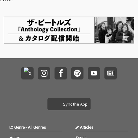
ドラムに仲井信太郎（
ノスタル人、元・クリ
ームチーズオブサン）
を迎え全曲をリアレン
ジ、京都西院のスタジ
オ・ ハナマウイにて新
録した超強力版。
Sync the App
Genre
-
All Genres
Articles
Hi-res
Series