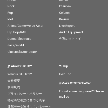
Rock
Interview
Pop
Column
Idol
Review
Anime/Game/Voice Actor
Live Report
Hip Hop/R&B
Audio Equipment
Dance/Electronic
先週のオトトイ
Jazz/World
Classical/Soundtrack
About OTOTOY
Help
What is OTOTOY?
Help Top
会社概要
Make OTOTOY better
利用規約
Found something weird? Please
プライバシー・ポリシー
mail us
特定商取引法に基づく表示
外部データ連携しているサービ