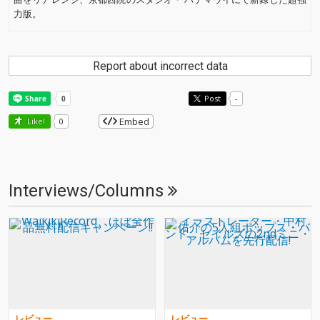
力版。
Report about incorrect data
Post
-
Embed
Like!
0
Interviews/Columns
レビュー
レビュー