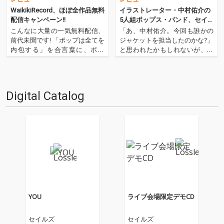
WaikikiRecord、ほぼ全作品無料
イラストレーター・中村佑介の
配信キャンペーン!!
5人組ポップス・バンド、セイ
ルズの2ndミニ・アルバムを先
こんなに大量の一気無料配信、
「あ、中村佑介。今回も誰かの
行配信!
前代未聞です! 「ポップは全てを
ジャケットを担当したのかな?」
内包する」を合言葉に、ポッ
と思われたかもしれないが、今
プ・ミュージックを届けてくれ
回はまさに彼のバンド、S▲ils
るインディ・レーベル、Waikiki
(セイルズ)が2ndアルバム『YO
Record。初期はゆーきゃんから
U」をリリース!! ASIAN KUNG-F
渚十吾、田所せいじといったシ
U GENERATIONやモーモールル
Digital Catalog
ンガーに、奇妙礼太郎トラベル
ギャバンのジャケット、…
スイング楽団、ワ…
YOU
ライブ会場限定デモCD
セイルズ
セイルズ