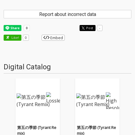
Report about incorrect data
Post
-
Embed
Like!
0
Digital Catalog
第五の季節 (Tyrant Re
第五の季節 (Tyrant Re
mix)
mix)