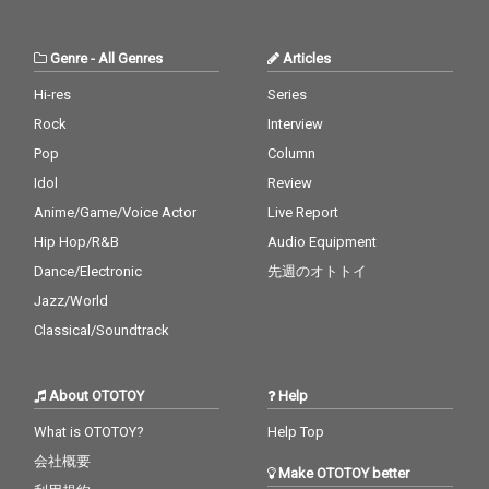
Genre
-
All Genres
Articles
Hi-res
Series
Rock
Interview
Pop
Column
Idol
Review
Anime/Game/Voice Actor
Live Report
Hip Hop/R&B
Audio Equipment
Dance/Electronic
先週のオトトイ
Jazz/World
Classical/Soundtrack
About OTOTOY
Help
What is OTOTOY?
Help Top
会社概要
Make OTOTOY better