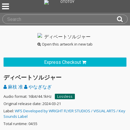
Open this artwork in new tab
Express Checkout
ディベートソルジャー
麻枝 准
やなぎなぎ
Audio format: 16bit/44.1kHz
Lossless
Original release date: 2024-03-21
Label:
WFS Developed by WRIGHT FLYER STUDIOS / VISUAL ARTS / Key
Sounds Label
Total runtime: 04:55