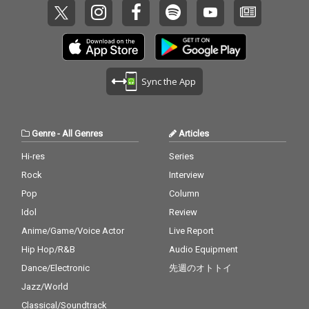
Sync the App
Genre
-
All Genres
Articles
Hi-res
Series
Rock
Interview
Pop
Column
Idol
Review
Anime/Game/Voice Actor
Live Report
Hip Hop/R&B
Audio Equipment
Dance/Electronic
先週のオトトイ
Jazz/World
Classical/Soundtrack