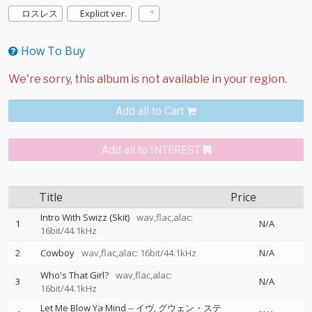
ロスレス
Explicit ver.
How To Buy
Add all to Cart
Add all to INTEREST
Title
Price
Intro With Swizz (Skit)
wav,flac,alac:
1
N/A
16bit/44.1kHz
2
Cowboy
wav,flac,alac: 16bit/44.1kHz
N/A
Who's That Girl?
wav,flac,alac:
3
N/A
16bit/44.1kHz
Let Me Blow Ya Mind
--
イヴ
グウェン・ステ