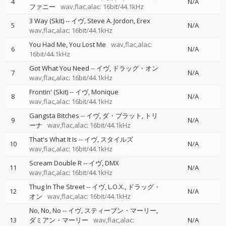
4
N/A
ファニー
wav,flac,alac: 16bit/44.1kHz
3 Way (Skit)
--
イヴ
Steve A. Jordon
Erex
5
N/A
wav,flac,alac: 16bit/44.1kHz
You Had Me, You Lost Me
wav,flac,alac:
6
N/A
16bit/44.1kHz
Got What You Need
--
イヴ
ドラッグ・オン
7
N/A
wav,flac,alac: 16bit/44.1kHz
Frontin' (Skit)
--
イヴ
Monique
8
N/A
wav,flac,alac: 16bit/44.1kHz
Gangsta Bitches
--
イヴ
ダ・ブラット
トリ
9
N/A
ーナ
wav,flac,alac: 16bit/44.1kHz
That's What It Is
--
イヴ
スタイルズ
10
N/A
wav,flac,alac: 16bit/44.1kHz
Scream Double R
--
イヴ
DMX
11
N/A
wav,flac,alac: 16bit/44.1kHz
Thug In The Street
--
イヴ
L.O.X.
ドラッグ・
12
N/A
オン
wav,flac,alac: 16bit/44.1kHz
No, No, No
--
イヴ
スティーブン・マーリー
13
ダミアン・マーリー
wav,flac,alac:
N/A