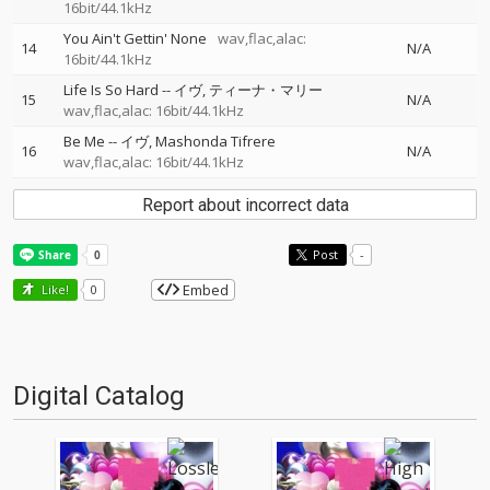
16bit/44.1kHz
You Ain't Gettin' None
wav,flac,alac:
14
N/A
16bit/44.1kHz
Life Is So Hard
--
イヴ
ティーナ・マリー
15
N/A
wav,flac,alac: 16bit/44.1kHz
Be Me
--
イヴ
Mashonda Tifrere
16
N/A
wav,flac,alac: 16bit/44.1kHz
Report about incorrect data
Post
-
Embed
Like!
0
Digital Catalog