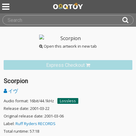
Open this artwork in new tab
Express Checkout
Scorpion
イヴ
Audio format: 16bit/44.1kHz
Lossless
Release date: 2001-03-22
Original release date: 2001-03-06
Label:
Ruff Ryders RECORDS
Total runtime: 57:18