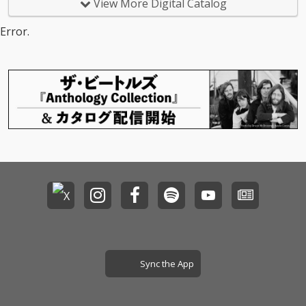
View More Digital Catalog
カバー集!
Error.
Sync the App