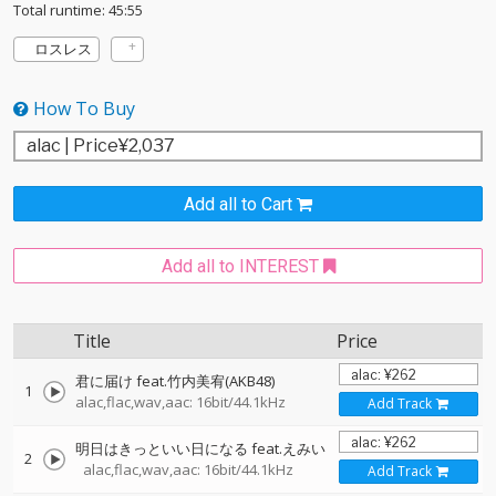
Total runtime: 45:55
ロスレス
How To Buy
Add all to Cart
Add all to INTEREST
Title
Price
君に届け feat.竹内美宥(AKB48)
1
alac,flac,wav,aac: 16bit/44.1kHz
Add Track
明日はきっといい日になる feat.えみい
2
alac,flac,wav,aac: 16bit/44.1kHz
Add Track