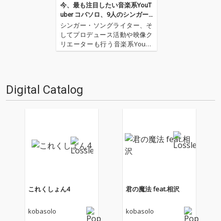
今、最も注目したい音楽系YouT
uber コバソロ、9人のシンガー
とのカヴァー・ワークス第２弾
シンガー・ソングライター、そ
をリリース
してプロデュース活動や映像ク
リエーターも行う音楽系YouTu
berのコバソロが、女性シンガ
ー達とのカヴァー・ワークス第
２弾『これくしょん２』をリリ
ースした。流行と懐かしさを織
Digital Catalog
り交ぜたJ-POP、ミリオン・セ
ラーにもなったJ-RO…
これくしょん4
君の魔法 feat.相沢
kobasolo
kobasolo