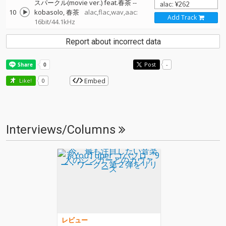
スパークル(movie ver.) feat.春茶
--
10
kobasolo
春茶
alac,flac,wav,aac:
Add Track
16bit/44.1kHz
Report about incorrect data
Post
-
Embed
Like!
0
Interviews/Columns
レビュー