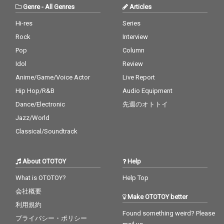
Genre
-
All Genres
Articles
Hi-res
Series
Rock
Interview
Pop
Column
Idol
Review
Anime/Game/Voice Actor
Live Report
Hip Hop/R&B
Audio Equipment
Dance/Electronic
先週のオトトイ
Jazz/World
Classical/Soundtrack
About OTOTOY
Help
What is OTOTOY?
Help Top
会社概要
Make OTOTOY better
利用規約
Found something weird? Please
プライバシー・ポリシー