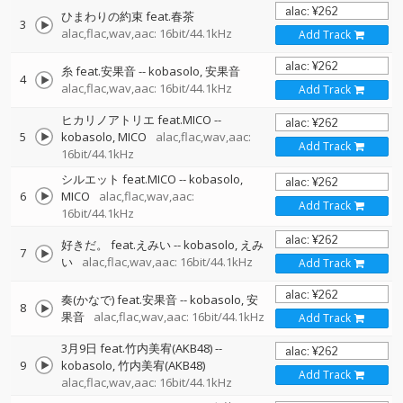
ひまわりの約束 feat.春茶
3
alac,flac,wav,aac: 16bit/44.1kHz
Add Track
糸 feat.安果音
--
kobasolo
安果音
4
alac,flac,wav,aac: 16bit/44.1kHz
Add Track
ヒカリノアトリエ feat.MICO
--
5
kobasolo
MICO
alac,flac,wav,aac:
Add Track
16bit/44.1kHz
シルエット feat.MICO
--
kobasolo
6
MICO
alac,flac,wav,aac:
Add Track
16bit/44.1kHz
好きだ。 feat.えみい
--
kobasolo
えみ
7
い
alac,flac,wav,aac: 16bit/44.1kHz
Add Track
奏(かなで) feat.安果音
--
kobasolo
安
8
果音
alac,flac,wav,aac: 16bit/44.1kHz
Add Track
3月9日 feat.竹内美宥(AKB48)
--
9
kobasolo
竹内美宥(AKB48)
Add Track
alac,flac,wav,aac: 16bit/44.1kHz