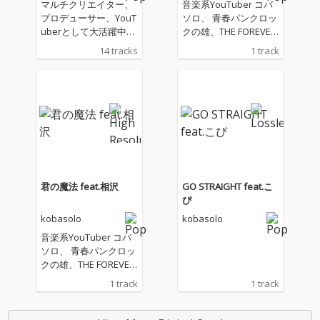
マルチクリエイター、
音楽系YouTuber コバ
プロデューサー、YouT
ソロ、 青春パンクロッ
uberとして大活躍中の
クの雄、THE FOREVER
コバソロの大人気カバ
YOUNGカヴァー第二弾
14 tracks
1 track
ーアルバム『これくし
を配信
ょん』シリーズ第四弾!!
2017年から続くYouTu
beの人気カヴァーシリ
ーズをコンパイルした
「これくしょん」はリ
リースのたびに国内外
の配信チャートを賑わ
せ話題を呼び、総スト
リーミング数は約2億
君の魔法 feat.相沢
GO STRAIGHT feat.こ
回におよぶ大人気コン
ぴ
テンツ。コバソロのYo
kobasolo
kobasolo
uTube Channelでお馴
染みのアーティストか
音楽系YouTuber コバ
ら、近年コラボしはじ
ソロ、 青春パンクロッ
めた方まで、最前線で
クの雄、THE FOREVER
活躍するシンガー達と
YOUNGカヴァー第二弾
1 track
1 track
共同制作、現在YouTu
を配信
be未発表楽曲も多数収
録された、待望の最新