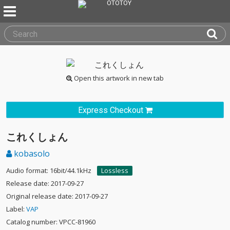
Open this artwork in new tab
Express Checkout
これくしょん
kobasolo
Audio format: 16bit/44.1kHz
Lossless
Release date: 2017-09-27
Original release date: 2017-09-27
Label:
VAP
Catalog number: VPCC-81960