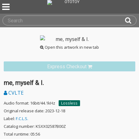
Open this artwork in new tab
Express Checkout
me, myself & I.
CVLTE
Audio format: 16bit/44.1kHz
Lossless
Original release date: 2023-12-18
Label:
F.C.L.S.
Catalog number: KSXX02587B00Z
Total runtime: 05:56