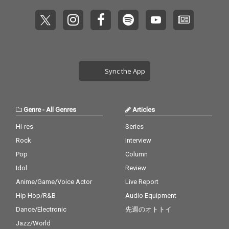
ど世界各国の気鋭のア
ど世界各国の気鋭のア
ーティストとのコラボ
ーティストとのコラボ
レーションで実験的な
レーションで実験的な
サウンドメイキングを
サウンドメイキングを
実現。 日本のバンド界
実現。 日本のバンド界
において異端的な存在
において異端的な存在
となっているCVLTEに
となっているCVLTEに
Sync the App
しか作れない唯一無二
しか作れない唯一無二
の作品となっている。
の作品となっている。
Genre
-
All Genres
Articles
Hi-res
Series
Rock
Interview
Pop
Column
Idol
Review
Anime/Game/Voice Actor
Live Report
Hip Hop/R&B
Audio Equipment
Dance/Electronic
先週のオトトイ
Jazz/World