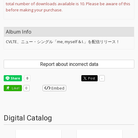
total number of downloads available is 10. Please be aware of this
before making your purchase.
Album Info
CVLTE、ニュー・シングル「me, myself & I.」を配信リリース！
Report about incorrect data
Post
-
Embed
Like!
0
Digital Catalog