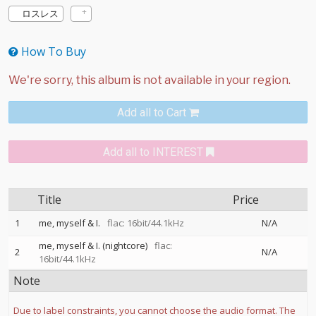
ロスレス
How To Buy
Add all to Cart
Add all to INTEREST
Title
Price
1
me, myself & I.
flac: 16bit/44.1kHz
N/A
me, myself & I. (nightcore)
flac:
2
N/A
16bit/44.1kHz
Note
Due to label constraints, you cannot choose the audio format. The