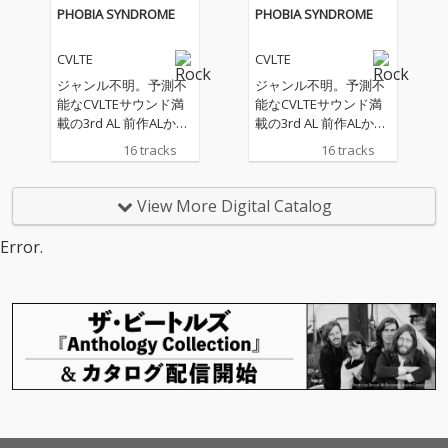
PHOBIA SYNDROME
PHOBIA SYNDROME
CVLTE
CVLTE
ジャンル不明。予測不
ジャンル不明。予測不
能なCVLTEサウンド満
能なCVLTEサウンド満
載の3rd AL 前作ALから
載の3rd AL 前作ALから
1年10ヶ月ぶりとなるC
1年10ヶ月ぶりとなるC
16 tracks
16 tracks
VLTE の新作アルバム
VLTE の新作アルバム
『fobia syndrome』
『fobia syndrome』
は、CVLTEにとって初
は、CVLTEにとって初
View More Digital Catalog
のアニメタイアップを
のアニメタイアップを
つとめた「realitYhurt
つとめた「realitYhurt
Error.
s.」をはじめ「eepY.E
s.」をはじめ「eepY.E
XE」や「bloodYhell.」
XE」や「bloodYhell.」
など、バンドサウンド
など、バンドサウンド
とデジタルサウンドの
とデジタルサウンドの
融合が前作にも増して
融合が前作にも増して
推し進められている。
推し進められている。
さらに今作でも仏のオ
さらに今作でも仏のオ
ルタナティブバンドTS
ルタナティブバンドTS
SやUSオルタナアーテ
SやUSオルタナアーテ
ィストDemxntia、iRis.
ィストDemxntia、iRis.
EXE、Seann Boweな
EXE、Seann Boweな