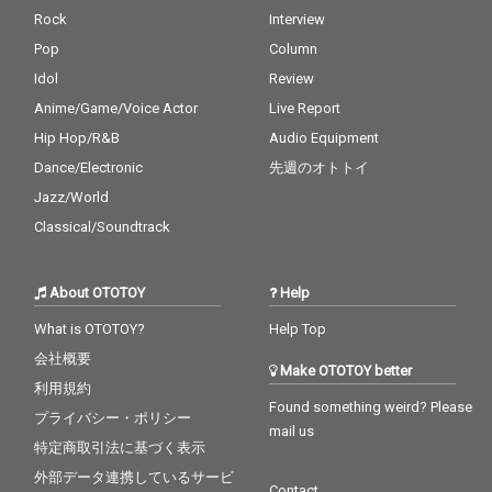
Rock
Interview
Pop
Column
Idol
Review
Anime/Game/Voice Actor
Live Report
Hip Hop/R&B
Audio Equipment
Dance/Electronic
先週のオトトイ
Jazz/World
Classical/Soundtrack
About OTOTOY
Help
What is OTOTOY?
Help Top
会社概要
Make OTOTOY better
利用規約
Found something weird? Please
プライバシー・ポリシー
mail us
特定商取引法に基づく表示
外部データ連携しているサービ
Contact