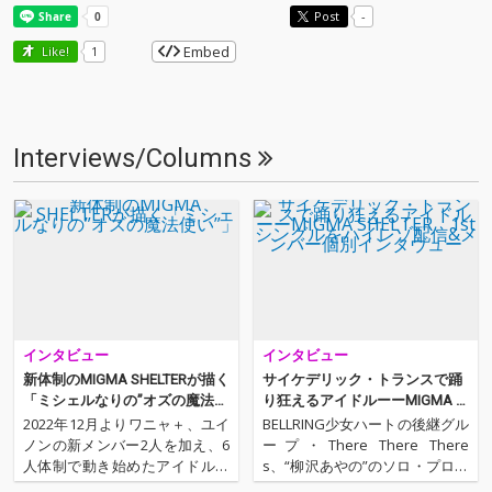
Post
-
Embed
Like!
1
Interviews/Columns
インタビュー
インタビュー
新体制のMIGMA SHELTERが描く
サイケデリック・トランスで踊
「ミシェルなりの”オズの魔法使
り狂えるアイドルーーMIGMA S
い”」
HELTER、1stシングルをハイレ
2022年12月よりワニャ＋、ユイ
BELLRING少女ハートの後継グル
ゾ配信&メンバー個別インタヴ
ノンの新メンバー2人を加え、6
ープ・There There There
ュー
人体制で動き始めたアイドル・
s、“柳沢あやの”のソロ・プロジ
グループMIGMA SHELTER。そ
ェクト・CLOCK & BOTANなど、