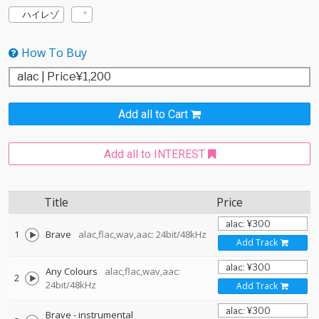
ハイレゾ
How To Buy
Add all to Cart
Add all to INTEREST
Title
Price
1
Brave
alac,flac,wav,aac: 24bit/48kHz
Add Track
Any Colours
alac,flac,wav,aac:
2
24bit/48kHz
Add Track
Brave - instrumental