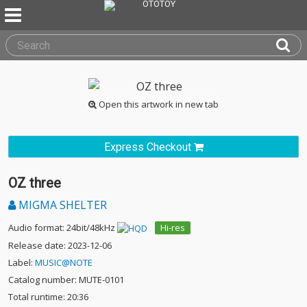
Open this artwork in new tab
Express Checkout
OZ three
MIGMA SHELTER
Audio format: 24bit/48kHz
Hi-res
Release date: 2023-12-06
Label:
MUSIC@NOTE
Catalog number: MUTE-0101
Total runtime: 20:36