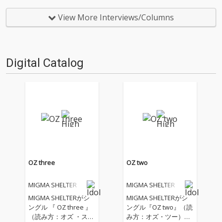
の最新シングル「OZ one」は、
挑戦的なグループを輩出してい
童話「オズの魔法使い」を題材
る事務所AqbiRecが手がける“サ
View More Interviews/Columns
にしたものだという。今回OTO
イケデリック・トランスで踊り
TOYでは、ディレクター田中紘
狂える”6人組ア…
治を…
Digital Catalog
OZ three
OZ two
MIGMA SHELTER
MIGMA SHELTER
MIGMA SHELTERがシ
MIGMA SHELTERがシ
ングル 『 OZ three 』
ングル『OZ two』（読
（読み方：オズ ・スリ
み方：オズ・ツー）を