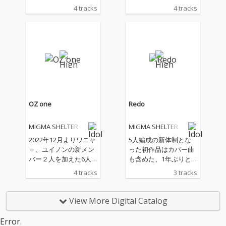
ー）を、 2023 年 12 月
2023年8 月 8 日（火）
4 tracks
4 tracks
6 日 （水 に発売決定！
に発売決定！2023年4
2023 年 4 月に ミシェ
月11日に”ミシェルなり
ルなりのオズ・ワール
のオズ・ワールド”とい
ド というコンセプトに
うコンセプトに基づ
基づき、童話「オズの
き、童話「オズの魔法
魔法使い」を題材にし
使い」を題材にした世
た世界観 を、「 サイケ
界観を「サイケデリッ
デリックトランスでア
クトランスでアタマぶ
タマぶっ壊れるまで踊
っ壊れるまで踊れ！」
れ！」というグループ
というグループのコン
OZ one
Redo
のコンセプトに則った
セプトに則った新曲を
新曲を２曲ずつ収録し
２曲ずつ収録した、三
MIGMA SHELTER
MIGMA SHELTER
た、三部作シングル作
部作シングル作品の一
品の一環作品となって
環作品となっていま
2022年12月よりワニャ
5人編成の新体制とな
います 。８月には一連
す。今作は新メンバー
＋、ユイノンの新メン
った初作品はカバー曲
のシリーズの中の第２
を更に３人加入し、グ
バー２人を加えた6人
も含めた、1年ぶりと
弾を発売し、物語の分
ループそして三部作シ
の新体制になって初リ
なる3曲入りシングル
4 tracks
3 tracks
岐点となる２作目でエ
ングル作品としても、
リースとなる今作は、
を発売決定! 2022年6月
モーショナルな空気感
この先の物語を紡ぐた
童話「オズの魔法使
より5人での新しい活
を含ませてからの一転
めの重要な作品となっ
い」を題材にした世界
動体制になってからの
View More Digital Catalog
で、３部作を締め括る
ており、『OZ one』の
観を「サイケデリック
初リリースとなる今作
今作においては、シリ
攻撃的なサイケデリッ
トランスでアタマぶっ
は、「サイケデリック
Error.
ーズの最終局面を彩る
クトランスと比べ、エ
壊れるまで踊れ！」と
トランスでアタマぶっ