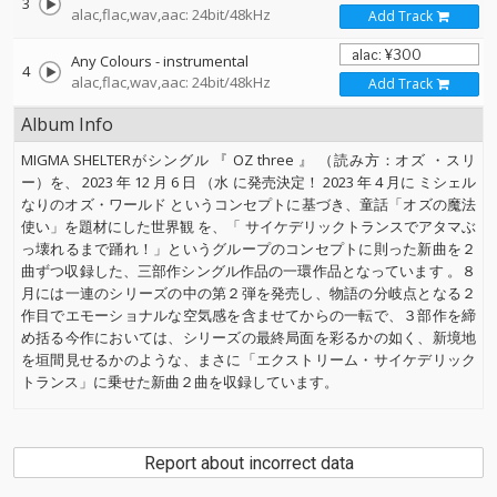
3
alac,flac,wav,aac: 24bit/48kHz
Add Track
Any Colours - instrumental
4
alac,flac,wav,aac: 24bit/48kHz
Add Track
Album Info
MIGMA SHELTERがシングル 『 OZ three 』 （読み方：オズ ・スリ
ー）を、 2023 年 12 月 6 日 （水 に発売決定！ 2023 年 4 月に ミシェル
なりのオズ・ワールド というコンセプトに基づき、童話「オズの魔法
使い」を題材にした世界観 を、「 サイケデリックトランスでアタマぶ
っ壊れるまで踊れ！」というグループのコンセプトに則った新曲を２
曲ずつ収録した、三部作シングル作品の一環作品となっています 。８
月には一連のシリーズの中の第２弾を発売し、物語の分岐点となる２
作目でエモーショナルな空気感を含ませてからの一転で、３部作を締
め括る今作においては、シリーズの最終局面を彩るかの如く、新境地
を垣間見せるかのような、まさに「エクストリーム・サイケデリック
トランス」に乗せた新曲２曲を収録しています。
Report about incorrect data