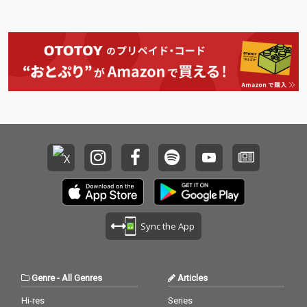
かの如く、新境地を垣
モーショナルな雰囲気
いうグループのコンセ
壊れるまで踊れ!」とい
間見せるかのような、
漂う内容となっていま
プトに則った新曲2曲
うグループのコンセプ
まさに「エクストリー
す。
を収録した１枚となっ
トに則った新曲2曲に
ム・サイケデリックト
ています。
加えて、2019年に解散
ランス」に乗せた新曲
したアイドルグルー
２曲を収録していま
プ"THERE THERE THER
す。
ES(ゼアーゼアーゼアー
ズ)"の「Sunrise=Suns
ete」をトランスカヴ
ァーした1曲も合わせ
た、全3曲入りシング
ルとなっています。
Sync the App
Genre
-
All Genres
Articles
Hi-res
Series