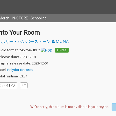
Merch
IN-STORE
Schooling
Into Your Room
ホリー・ハンバーストーン
MUNA
udio format: 24bit/44.1kHz
Hi-res
elease date: 2023-12-01
riginal release date: 2023-12-01
abel:
Polydor Records
otal runtime: 03:31
ハイレゾ