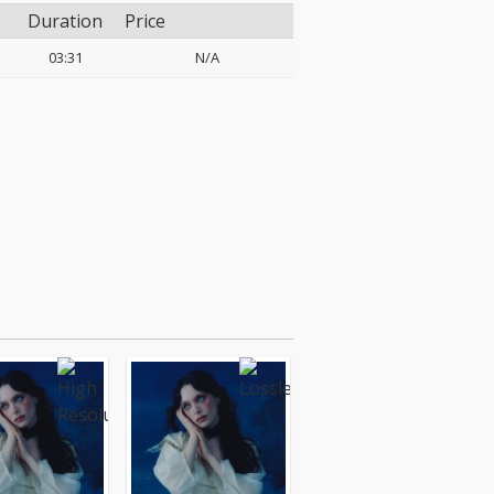
Duration
Price
03:31
N/A