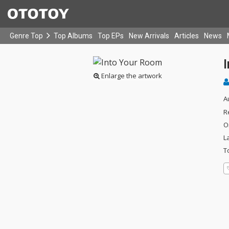
Genre Top
Top Albums
Top EPs
New Arrivals
Articles
News
Enlarge the artwork
A
R
O
L
T