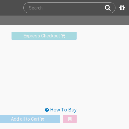
Express Checkout
How To Buy
Add all to Cart