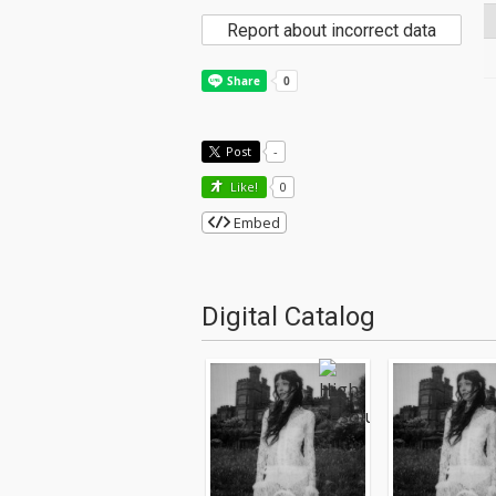
Report about incorrect data
Post
-
Like!
0
Embed
Digital Catalog