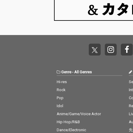
Genre
-
All Genres
Hi-res
Se
Rock
In
Pop
C
Idol
Re
Anime/Game/Voice Actor
Li
Hip Hop/R&B
Au
Dance/Electronic
先