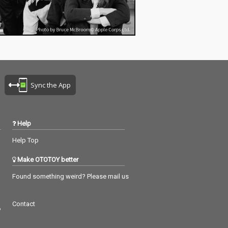
Sync the App
Help
Help Top
Make OTOTOY better
Found something weird? Please mail us
Contact
つ