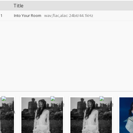
Title
1
Into Your Room
wav,flac,alac: 24bit/44.1kHz