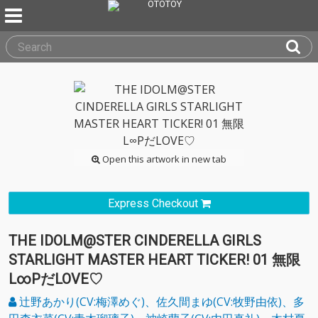
Open this artwork in new tab
Express Checkout
THE IDOLM@STER CINDERELLA GIRLS
STARLIGHT MASTER HEART TICKER! 01 無限
L∞PだLOVE♡
辻野あかり(CV:梅澤めぐ)、佐久間まゆ(CV:牧野由依)、多