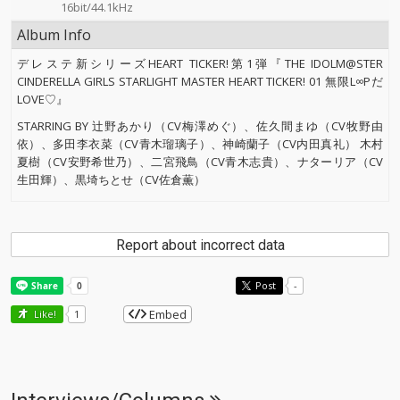
16bit/44.1kHz
Album Info
デレステ新シリーズHEART TICKER!第1弾『THE IDOLM@STER
CINDERELLA GIRLS STARLIGHT MASTER HEART TICKER! 01 無限L∞Pだ
LOVE♡』
STARRING BY 辻野あかり（CV梅澤めぐ）、佐久間まゆ（CV牧野由
依）、多田李衣菜（CV青木瑠璃子）、神崎蘭子（CV内田真礼） 木村
夏樹（CV安野希世乃）、二宮飛鳥（CV青木志貴）、ナターリア（CV
生田輝）、黒埼ちとせ（CV佐倉薫）
Report about incorrect data
Post
-
Embed
Like!
1