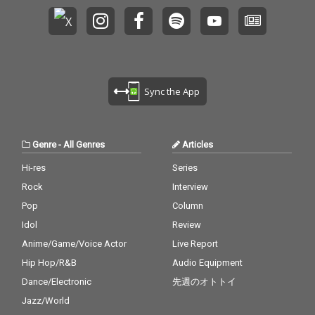
Sync the App
Genre
-
All Genres
Articles
Hi-res
Series
Rock
Interview
Pop
Column
Idol
Review
Anime/Game/Voice Actor
Live Report
Hip Hop/R&B
Audio Equipment
Dance/Electronic
先週のオトトイ
Jazz/World