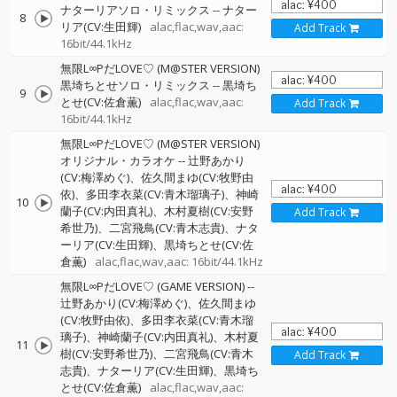
ナターリアソロ・リミックス
--
ナター
8
リア(CV:生田輝)
alac,flac,wav,aac:
Add Track
16bit/44.1kHz
無限L∞PだLOVE♡ (M@STER VERSION)
黒埼ちとせソロ・リミックス
--
黒埼ち
9
とせ(CV:佐倉薫)
alac,flac,wav,aac:
Add Track
16bit/44.1kHz
無限L∞PだLOVE♡ (M@STER VERSION)
オリジナル・カラオケ
--
辻野あかり
(CV:梅澤めぐ)、佐久間まゆ(CV:牧野由
依)、多田李衣菜(CV:青木瑠璃子)、神崎
10
蘭子(CV:内田真礼)、木村夏樹(CV:安野
Add Track
希世乃)、二宮飛鳥(CV:青木志貴)、ナタ
ーリア(CV:生田輝)、黒埼ちとせ(CV:佐
倉薫)
alac,flac,wav,aac: 16bit/44.1kHz
無限L∞PだLOVE♡ (GAME VERSION)
--
辻野あかり(CV:梅澤めぐ)、佐久間まゆ
(CV:牧野由依)、多田李衣菜(CV:青木瑠
璃子)、神崎蘭子(CV:内田真礼)、木村夏
11
樹(CV:安野希世乃)、二宮飛鳥(CV:青木
Add Track
志貴)、ナターリア(CV:生田輝)、黒埼ち
とせ(CV:佐倉薫)
alac,flac,wav,aac: