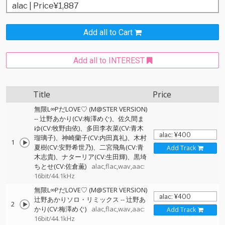
Add all to Cart
Add all to INTEREST
Title
Price
無限L∞PだLOVE♡ (M@STER VERSION)
--
辻野あかり(CV:梅澤めぐ)、佐久間ま
ゆ(CV:牧野由依)、多田李衣菜(CV:青木
瑠璃子)、神崎蘭子(CV:内田真礼)、木村
1
夏樹(CV:安野希世乃)、二宮飛鳥(CV:青
Add Track
木志貴)、ナターリア(CV:生田輝)、黒埼
ちとせ(CV:佐倉薫)
alac,flac,wav,aac:
16bit/44.1kHz
無限L∞PだLOVE♡ (M@STER VERSION)
辻野あかりソロ・リミックス
--
辻野あ
2
かり(CV:梅澤めぐ)
alac,flac,wav,aac:
Add Track
16bit/44.1kHz