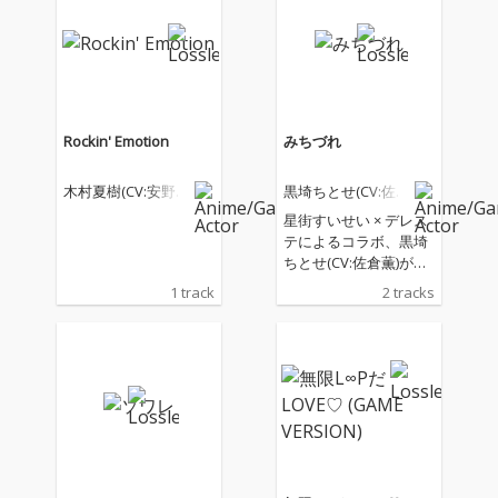
Rockin' Emotion
みちづれ
木村夏樹(CV:安野希
黒埼ちとせ(CV:佐倉
世乃)
薫)
星街すいせい × デレス
テによるコラボ、黒埼
ちとせ(CV:佐倉薫)が
「みちづれ」をカバ
1 track
2 tracks
ー！