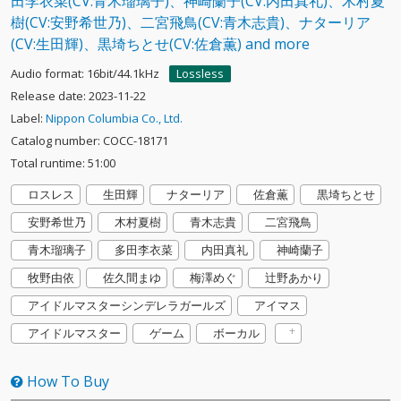
田李衣菜(CV:青木瑠璃子)、神崎蘭子(CV:内田真礼)、木村夏
樹(CV:安野希世乃)、二宮飛鳥(CV:青木志貴)、ナターリア
(CV:生田輝)、黒埼ちとせ(CV:佐倉薫) and more
Audio format: 16bit/44.1kHz
Lossless
Release date: 2023-11-22
Label:
Nippon Columbia Co., Ltd.
Catalog number: COCC-18171
Total runtime: 51:00
ロスレス
生田輝
ナターリア
佐倉薫
黒埼ちとせ
安野希世乃
木村夏樹
青木志貴
二宮飛鳥
青木瑠璃子
多田李衣菜
内田真礼
神崎蘭子
牧野由依
佐久間まゆ
梅澤めぐ
辻野あかり
アイドルマスターシンデレラガールズ
アイマス
アイドルマスター
ゲーム
ボーカル
How To Buy