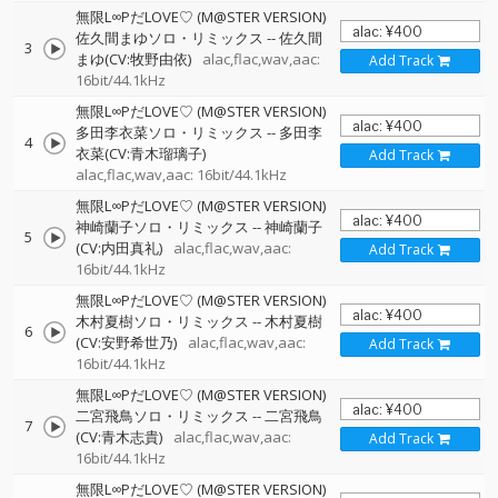
無限L∞PだLOVE♡ (M@STER VERSION)
佐久間まゆソロ・リミックス
--
佐久間
3
まゆ(CV:牧野由依)
alac,flac,wav,aac:
Add Track
16bit/44.1kHz
無限L∞PだLOVE♡ (M@STER VERSION)
多田李衣菜ソロ・リミックス
--
多田李
4
衣菜(CV:青木瑠璃子)
Add Track
alac,flac,wav,aac: 16bit/44.1kHz
無限L∞PだLOVE♡ (M@STER VERSION)
神崎蘭子ソロ・リミックス
--
神崎蘭子
5
(CV:内田真礼)
alac,flac,wav,aac:
Add Track
16bit/44.1kHz
無限L∞PだLOVE♡ (M@STER VERSION)
木村夏樹ソロ・リミックス
--
木村夏樹
6
(CV:安野希世乃)
alac,flac,wav,aac:
Add Track
16bit/44.1kHz
無限L∞PだLOVE♡ (M@STER VERSION)
二宮飛鳥ソロ・リミックス
--
二宮飛鳥
7
(CV:青木志貴)
alac,flac,wav,aac:
Add Track
16bit/44.1kHz
無限L∞PだLOVE♡ (M@STER VERSION)