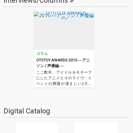
Interviews/Columns
コラム
OTOTOY AWARDS 2015──アニ
ソン / 声優編──
ここ数年、アイドルをモチーフ
にしたアニメとそのライヴ・イ
ベントの興隆が凄まじい2大タ
イトル「アイドルマスター」、
「ラブライブ!」をはじめ「Wak
e Up, Girls! 」「アイカツ!」「ミ
リオンドール」など、ここ数年
Digital Catalog
のアイドルをモチーフにしたア
ニメとその…