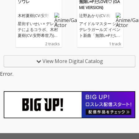
ソワレ
無限L∞PだLOVE♡ (GA
ME VERSION)
木村夏樹(CV:安野希
辻野あかり(CV:梅澤
世乃)
めぐ)、佐久間まゆ
星街すいせい × デレス
アイドルマスター シン
(CV:牧野由依)、多
テによるコラボ、木村
デレラガールズ イベン
田李衣菜(CV:青木瑠
璃子)、神崎蘭子(C
夏樹(CV:安野希世乃)が
ト新曲「無限L∞PだLO
V:内田真礼)、木村
「ソワレ」をカバー！
VE♡」配信開始
夏樹(CV:安野希世
2 tracks
1 track
乃)、二宮飛鳥(CV:
青木志貴)、ナター
リア(CV:生田輝)、
View More Digital Catalog
黒埼ちとせ(CV:佐倉
薫)
Error.