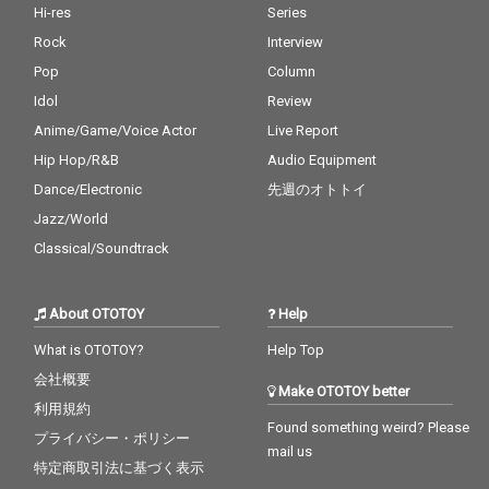
Hi-res
Series
Rock
Interview
Pop
Column
Idol
Review
Anime/Game/Voice Actor
Live Report
Hip Hop/R&B
Audio Equipment
Dance/Electronic
先週のオトトイ
Jazz/World
Classical/Soundtrack
About OTOTOY
Help
What is OTOTOY?
Help Top
会社概要
Make OTOTOY better
利用規約
Found something weird? Please
プライバシー・ポリシー
mail us
特定商取引法に基づく表示