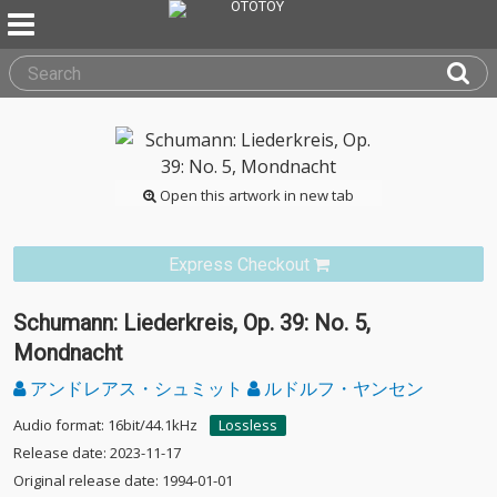
Open this artwork in new tab
Express Checkout
Schumann: Liederkreis, Op. 39: No. 5,
Mondnacht
アンドレアス・シュミット
ルドルフ・ヤンセン
Audio format: 16bit/44.1kHz
Lossless
Release date: 2023-11-17
Original release date: 1994-01-01