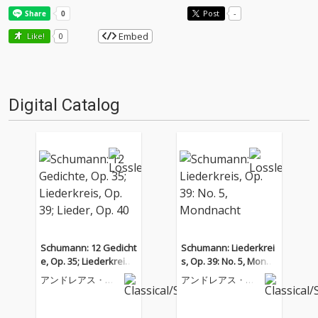
Post
-
Embed
Like!
0
Digital Catalog
Schumann: 12 Gedicht
Schumann: Liederkrei
e, Op. 35; Liederkreis,
s, Op. 39: No. 5, Mondn
Op. 39; Lieder, Op. 40
acht
アンドレアス・シ
アンドレアス・シ
ュミット
ュミット