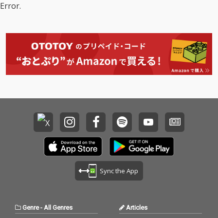
Error.
Sync the App
Genre
-
All Genres
Articles