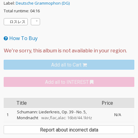
Label:
Deutsche Grammophon (DG)
Total runtime: 04:16
ロスレス
How To Buy
Add all to Cart
Add all to INTEREST
Title
Price
Schumann: Liederkreis, Op. 39 - No. 5,
1
N/A
Mondnacht
wav,flac,alac: 16bit/44.1kHz
Report about incorrect data